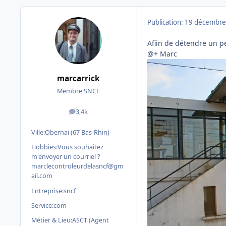
Publication:
19 décembre
Afiin de détendre un 
@+ Marc
marcarrick
Membre SNCF
3,4k
messages
Ville:
Obernai (67 Bas-Rhin)
Hobbies:
Vous souhaitez
m'envoyer un courriel ?
marclecontroleurdelasncf@gm
ail.com
Entreprise:
sncf
Service:
com
Métier & Lieu:
ASCT (Agent