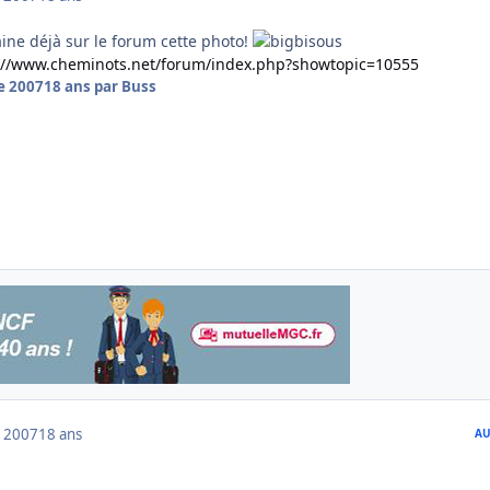
aine déjà sur le forum cette photo!
://www.cheminots.net/forum/index.php?showtopic=10555
e 2007
18 ans
par Buss
 2007
18 ans
AU