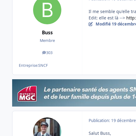
Il me semble qu'elle tr
Edit: elle est là -->
http
Modifié
19 décembr
Buss
Membre
303
messages
Entreprise:
SNCF
Publication:
19 décembre
Salut Buss,