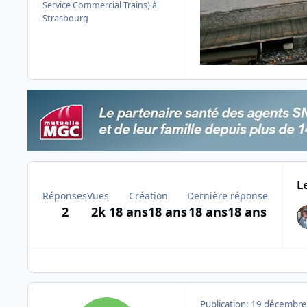
Service Commercial Trains) à
Strasbourg
L
Réponses
Vues
Création
Dernière réponse
2
2k
18 ans
18 ans
18 ans
18 ans
Publication:
19 décembre