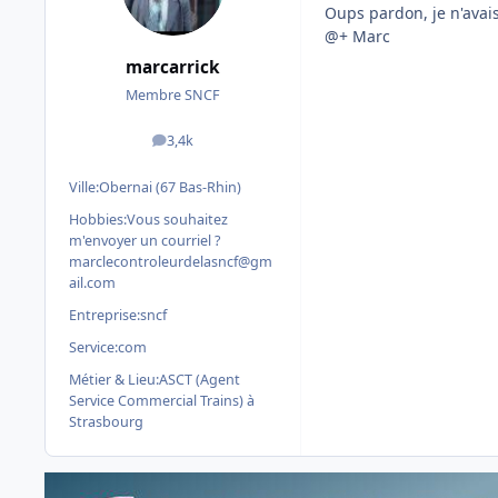
Oups pardon, je n'avais 
@+ Marc
marcarrick
Membre SNCF
3,4k
messages
Ville:
Obernai (67 Bas-Rhin)
Hobbies:
Vous souhaitez
m'envoyer un courriel ?
marclecontroleurdelasncf@gm
ail.com
Entreprise:
sncf
Service:
com
Métier & Lieu:
ASCT (Agent
Service Commercial Trains) à
Strasbourg