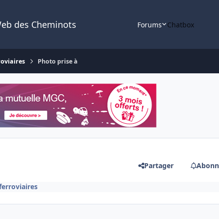
Web des Cheminots
Forums
Chatbox
roviaires
Photo prise à
Partager
Abonn
ferroviaires