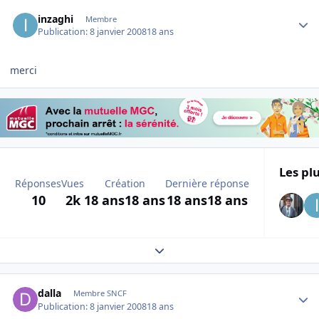
Author stats
inzaghi
Membre
Publication:
8 janvier 2008
18 ans
merci
Les plu
Réponses
Vues
Création
Dernière réponse
10
2k
18 ans
18 ans
18 ans
18 ans
Expand topic overview
Author stats
dalla
Membre SNCF
Publication:
8 janvier 2008
18 ans