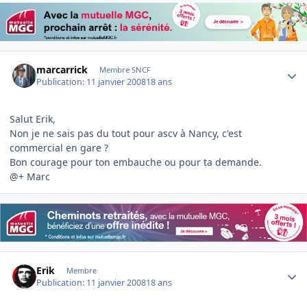
Author stats
marcarrick
Membre SNCF
Publication:
11 janvier 2008
18 ans
Salut Erik,
Non je ne sais pas du tout pour ascv à Nancy, c'est
commercial en gare ?
Bon courage pour ton embauche ou pour ta demande.
@+ Marc
Author stats
Erik
Membre
Publication:
11 janvier 2008
18 ans