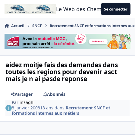
Aller au contenu
Le Web des Cheminots
Se connecter
Accueil
SNCF
Recrutement SNCF et formations internes aux
aidez moi!je fais des demandes dans
toutes les regions pour devenir asct
mais je n ai pasde reponse
Partager
Abonnés
Par
inzaghi
8 janvier 2008
18 ans
dans
Recrutement SNCF et
formations internes aux métiers