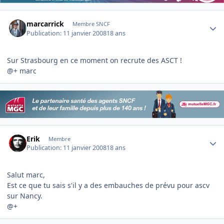
Author stats
marcarrick
Membre SNCF
Publication:
11 janvier 2008
18 ans
Sur Strasbourg en ce moment on recrute des ASCT !
@+ marc
Author stats
Erik
Membre
Publication:
11 janvier 2008
18 ans
Salut marc,
Est ce que tu sais s'il y a des embauches de prévu pour ascv
sur Nancy.
@+