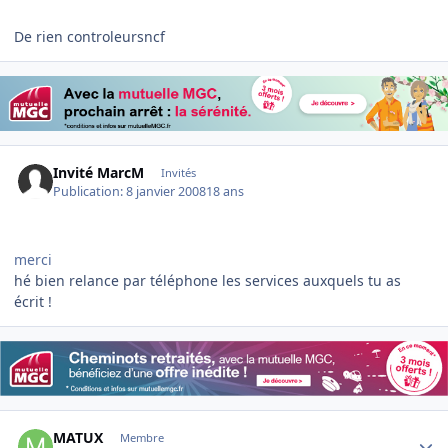
De rien controleursncf
Invité MarcM
Invités
Publication:
8 janvier 2008
18 ans
merci
hé bien relance par téléphone les services auxquels tu as
écrit !
Author stats
MATUX
Membre