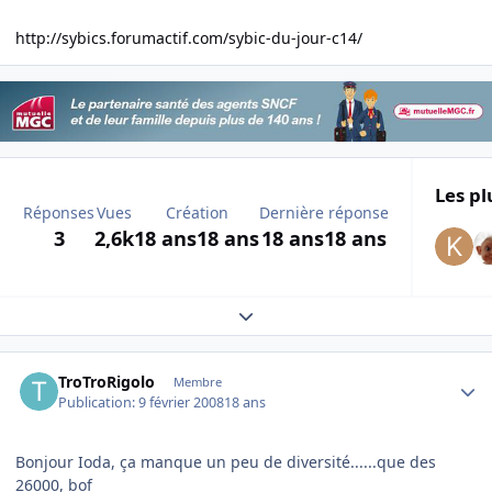
http://sybics.forumactif.com/sybic-du-jour-c14/
Les pl
Réponses
Vues
Création
Dernière réponse
3
2,6k
18 ans
18 ans
18 ans
18 ans
Expand topic overview
Author stats
TroTroRigolo
Membre
Publication:
9 février 2008
18 ans
Bonjour Ioda, ça manque un peu de diversité......que des
26000, bof