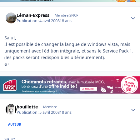
Author stats
Léman-Express
Membre SNCF
Publication:
4 avril 2008
18 ans
Salut,
Il est possible de changer la langue de Windows Vista, mais
uniquement avec l'édition intégrale, et sans le Service Pack 1.
(les packs seront redisponibles ultérieurement).
a+
Author stats
bouillotte
Membre
Publication:
5 avril 2008
18 ans
AUTEUR
Salut,