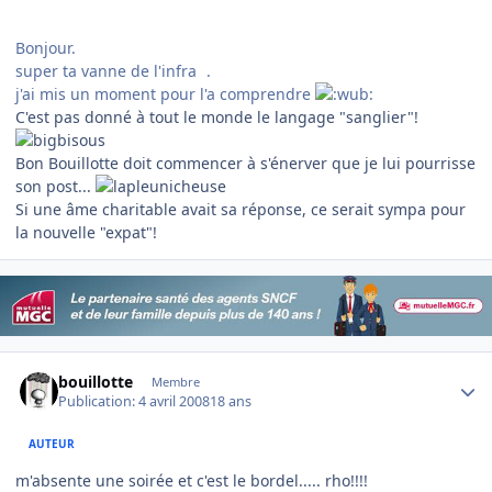
Bonjour.
super ta vanne de l'infra
.
j'ai mis un moment pour l'a comprendre
C'est pas donné à tout le monde le langage "sanglier"!
Bon Bouillotte doit commencer à s'énerver que je lui pourrisse
son post...
Si une âme charitable avait sa réponse, ce serait sympa pour
la nouvelle "expat"!
Author stats
bouillotte
Membre
Publication:
4 avril 2008
18 ans
AUTEUR
m'absente une soirée et c'est le bordel..... rho!!!!