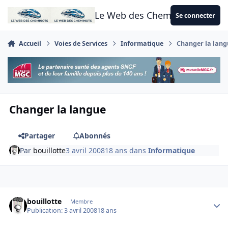
Aller au contenu
Le Web des Cheminots
Se connecter
Accueil
Voies de Services
Informatique
Changer la lan
Changer la langue
Partager
Abonnés
Par
bouillotte
3 avril 2008
18 ans
dans
Informatique
Author stats
bouillotte
Membre
Publication:
3 avril 2008
18 ans