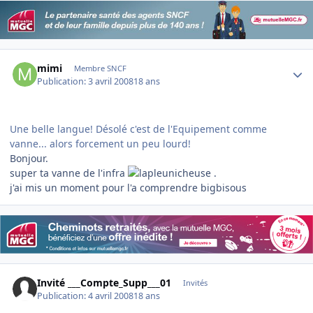
Author stats
mimi
Membre SNCF
Publication:
3 avril 2008
18 ans
Une belle langue! Désolé c'est de l'Equipement comme
vanne... alors forcement un peu lourd!
Bonjour.
super ta vanne de l'infra
.
j'ai mis un moment pour l'a comprendre bigbisous
Invité ___Compte_Supp___01
Invités
Publication:
4 avril 2008
18 ans