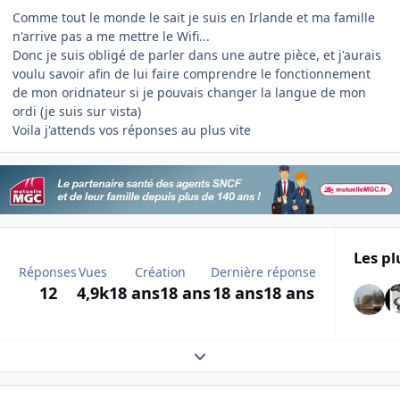
Comme tout le monde le sait je suis en Irlande et ma famille
n'arrive pas a me mettre le Wifi...
Donc je suis obligé de parler dans une autre pièce, et j'aurais
voulu savoir afin de lui faire comprendre le fonctionnement
de mon oridnateur si je pouvais changer la langue de mon
ordi (je suis sur vista)
Voila j'attends vos réponses au plus vite
Les pl
Réponses
Vues
Création
Dernière réponse
12
4,9k
18 ans
18 ans
18 ans
18 ans
Expand topic overview