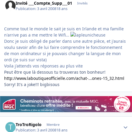
Invité ___Compte_Supp___01
Invités
Publication:
3 avril 2008
18 ans
Comme tout le monde le sait je suis en Irlande et ma famille
n'arrive pas a me mettre le Wifi...
Donc je suis obligé de parler dans une autre pièce, et j'aurais
voulu savoir afin de lui faire comprendre le fonctionnement
de mon oridnateur si je pouvais changer la langue de mon
ordi (je suis sur vista)
Voila j'attends vos réponses au plus vite
Peut être que là dessous tu trouveras ton bonheur!
http://www.laboutiqueofficielle.com/achat-...ones-15_32.html
Sorry! It's a joke!!! bigbisous
Author stats
TroTroRigolo
Membre
Publication:
3 avril 2008
18 ans