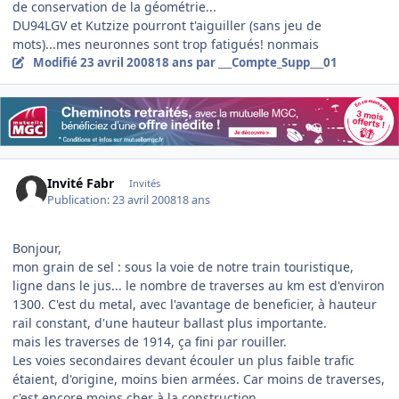
de conservation de la géométrie...
DU94LGV et Kutzize pourront t'aiguiller (sans jeu de
mots)...mes neuronnes sont trop fatigués! nonmais
Modifié
23 avril 2008
18 ans
par ___Compte_Supp___01
Invité Fabr
Invités
Publication:
23 avril 2008
18 ans
Bonjour,
mon grain de sel : sous la voie de notre train touristique,
ligne dans le jus... le nombre de traverses au km est d'environ
1300. C'est du metal, avec l'avantage de beneficier, à hauteur
rail constant, d'une hauteur ballast plus importante.
mais les traverses de 1914, ça fini par rouiller.
Les voies secondaires devant écouler un plus faible trafic
étaient, d'origine, moins bien armées. Car moins de traverses,
c'est encore moins cher à la construction.