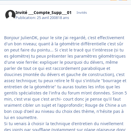
Invité ___Compte_Supp___01
Invités
Publication:
25 avril 2008
18 ans
Bonjour JulienDK, pour le site j'ai regardé, c'est effectivement
d'un bon niveau; quant à la géométrie différentielle c'est sûr
on peut faire du pointu... Si c'est le tracé qui t'intéresse (si tu
es géomètre) tu peux présenter les paramètres géométriques
d'une voie ferrée: expliquer le pourquoi du dévers, même
parler de tout ce qui est raccordement parabolique et
doucines (montée du dévers et gauche de construction), c'est
assez technique; tu peux relire le fil qui s'intitule "bourrage et
entretien de la géométrie" tu auras toutes les infos que les
gentils spécialistes de l'infra du forum m'ont données. Sinon 5
min, c'est vrai que c'est archi- court donc je pense qu'il faut
vraiment cibler un sujet et l'approfondir; Rouge de Chine a un
bon coup d'oeil au niveau du choix des thème, n'hésite pas à
lui en soumettre.
Si tu venais à choisir la technique d'entretien du nivellement
des joints par soufflage (notamment sur plage glaiseuse donc