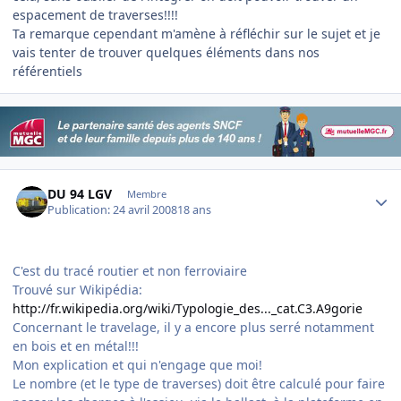
espacement de traverses!!!!
Ta remarque cependant m'amène à réfléchir sur le sujet et je
vais tenter de trouver quelques éléments dans nos
référentiels
Author stats
DU 94 LGV
Membre
Publication:
24 avril 2008
18 ans
C'est du tracé routier et non ferroviaire
Trouvé sur Wikipédia:
http://fr.wikipedia.org/wiki/Typologie_des..._cat.C3.A9gorie
Concernant le travelage, il y a encore plus serré notamment
en bois et en métal!!!
Mon explication et qui n'engage que moi!
Le nombre (et le type de traverses) doit être calculé pour faire