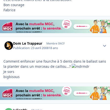
Bon courage
Fabrice
Author stats
Dom Le Trappeur
Membre SNCF
Publication:
23 avril 2008
18 ans
Comment enfoncer une fourche à 5 dents dans le ballast sans
la planter dans un morceau de caillou...?
Je sors
bigbisous
Author stats