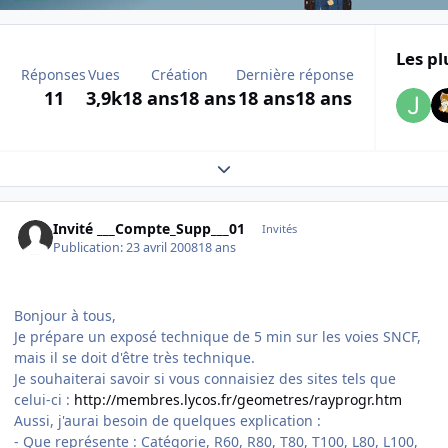
Les pl
Réponses
Vues
Création
Dernière réponse
11
3,9k
18 ans
18 ans
18 ans
18 ans
Expand topic overview
Invité ___Compte_Supp___01
Invités
Publication:
23 avril 2008
18 ans
Bonjour à tous,
Je prépare un exposé technique de 5 min sur les voies SNCF,
mais il se doit d'être très technique.
Je souhaiterai savoir si vous connaisiez des sites tels que
celui-ci :
http://membres.lycos.fr/geometres/rayprogr.htm
Aussi, j'aurai besoin de quelques explication :
- Que représente : Catégorie, R60, R80, T80, T100, L80, L100,