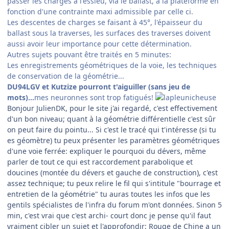
passer les charges à l'essieu, via le ballast, à la plateforme en
fonction d'une contrainte maxi admissible par celle ci.
Les descentes de charges se faisant à 45°, l'épaisseur du
ballast sous la traverses, les surfaces des traverses doivent
aussi avoir leur importance pour cette détermination.
Autres sujets pouvant être traités en 5 minutes:
Les enregistrements géométriques de la voie, les techniques
de conservation de la géométrie...
DU94LGV et Kutzize pourront t'aiguiller (sans jeu de
mots)...
mes neuronnes sont trop fatigués!
Bonjour JulienDK, pour le site j'ai regardé, c'est effectivement
d'un bon niveau; quant à la géométrie différentielle c'est sûr
on peut faire du pointu... Si c'est le tracé qui t'intéresse (si tu
es géomètre) tu peux présenter les paramètres géométriques
d'une voie ferrée: expliquer le pourquoi du dévers, même
parler de tout ce qui est raccordement parabolique et
doucines (montée du dévers et gauche de construction), c'est
assez technique; tu peux relire le fil qui s'intitule "bourrage et
entretien de la géométrie" tu auras toutes les infos que les
gentils spécialistes de l'infra du forum m'ont données. Sinon 5
min, c'est vrai que c'est archi- court donc je pense qu'il faut
vraiment cibler un sujet et l'approfondir; Rouge de Chine a un