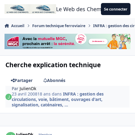
Aller au contenu
Le Web des Cheminots
Se connecter
Accueil
Forum technique ferroviaire
INFRA : gestion des cir
Cherche explication technique
Partager
Abonnés
Par
JulienDk
23 avril 2008
18 ans
dans
INFRA : gestion des
circulations, voie, bâtiment, ouvrages d'art,
signalisation, caténaires, ...
Author stats
JulienDk
Membre