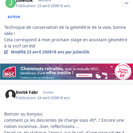
JulienDk
Membre
Publication:
23 avril 2008
18 ans
AUTEUR
Technique de conservation de la géométrie de la voie, bonne
idée !
Cela correspond à mon prochain stage en assistant géomètre
à la sncf cet été
Modifié
23 avril 2008
18 ans
par JulienDk
Invité Fabr
Invités
Publication:
24 avril 2008
18 ans
Bonsoir ou bonjour,
comment ça les descentes de charge sous 45°..? Encore une
notion inconnue...bon, reflechisons....
Serait ce, en statique, l'appui, sur le rail, d'une roue située à