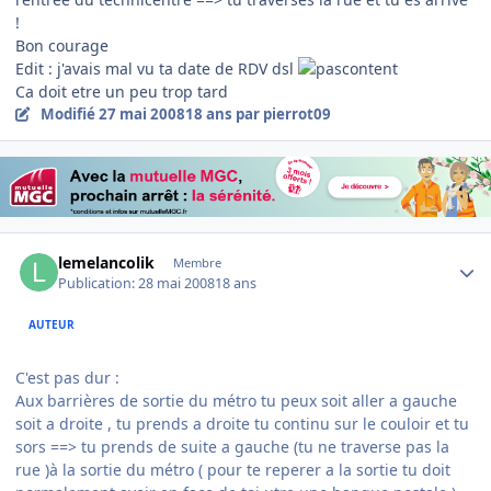
!
Bon courage
Edit : j'avais mal vu ta date de RDV dsl
Ca doit etre un peu trop tard
Modifié
27 mai 2008
18 ans
par pierrot09
Author stats
lemelancolik
Membre
Publication:
28 mai 2008
18 ans
AUTEUR
C'est pas dur :
Aux barrières de sortie du métro tu peux soit aller a gauche
soit a droite , tu prends a droite tu continu sur le couloir et tu
sors ==> tu prends de suite a gauche (tu ne traverse pas la
rue )à la sortie du métro ( pour te reperer a la sortie tu doit