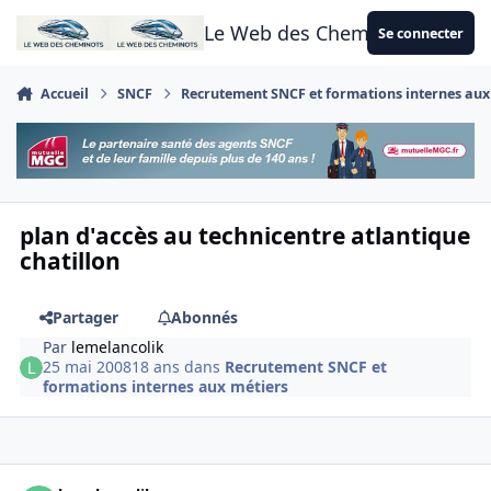
Aller au contenu
Le Web des Cheminots
Se connecter
Accueil
SNCF
Recrutement SNCF et formations internes aux
plan d'accès au technicentre atlantique
chatillon
Partager
Abonnés
Par
lemelancolik
25 mai 2008
18 ans
dans
Recrutement SNCF et
formations internes aux métiers
Author stats