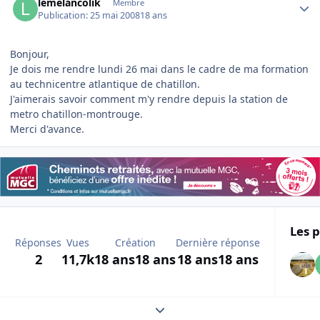
lemelancolik
Membre
Publication:
25 mai 2008
18 ans
Bonjour,
Je dois me rendre lundi 26 mai dans le cadre de ma formation
au technicentre atlantique de chatillon.
J'aimerais savoir comment m'y rendre depuis la station de
metro chatillon-montrouge.
Merci d'avance.
Les p
Réponses
Vues
Création
Dernière réponse
2
11,7k
18 ans
18 ans
18 ans
18 ans
Expand topic overview