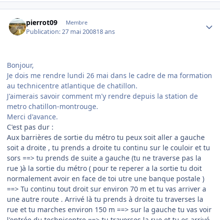
Author stats
pierrot09
Membre
Publication:
27 mai 2008
18 ans
Bonjour,
Je dois me rendre lundi 26 mai dans le cadre de ma formation
au technicentre atlantique de chatillon.
J'aimerais savoir comment m'y rendre depuis la station de
metro chatillon-montrouge.
Merci d'avance.
C'est pas dur :
Aux barrières de sortie du métro tu peux soit aller a gauche
soit a droite , tu prends a droite tu continu sur le couloir et tu
sors ==> tu prends de suite a gauche (tu ne traverse pas la
rue )à la sortie du métro ( pour te reperer a la sortie tu doit
normalement avoir en face de toi utre une banque postale )
==> Tu continu tout droit sur environ 70 m et tu vas arriver a
une autre route . Arrivé là tu prends à droite tu traverses la
rue et tu marches environ 150 m ==> sur la gauche tu vas voir
l'entrée du technicentre ==> tu traverses la rue et tu es arrivé