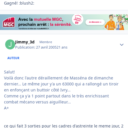
Gagné! :blush2:
Author stats
Jimmy_3d
Membre
Publication:
27 avril 2005
21 ans
AUTEUR
Salut!
Voilà donc l'autre déraillement de Masséna de dimanche
dernier... Le même jour y'a un 63000 qui a rallongé un tiroir
en enfonçant un buttoir côté Ivry...
Comme ça y'a 1 point partout dans le très enrichissant
combat mécano versus aiguilleur...
A+
ce qui fait 3 sorties pour les cadres d'astreinte le meme jour, 2