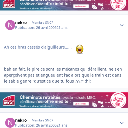
Author stats
nekro
Membre SNCF
Publication:
26 avril 2005
21 ans
Ah ces bras cassés d'aiguilleurs......
bah en fait, le pire ce sont les mécanos qui déraillent, ne s'en
aperçoivent pas et engueulent l'ac alors que le train est dans
le sable genre "qu'est ce que tu fous ????" :hi:
Author stats
nekro
Membre SNCF
Publication:
26 avril 2005
21 ans