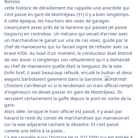
Bonsoir,
cette histoire de déraillement me rappelle une anecdote qui
s'est passé en gare de Montréjeau (31) il y a bien longtemps.
A cette époque, les heurtoirs des voies de garages
s'avançaient assez près de la Garonne qui passait (et passe
toujours) en contrebas. Un mécano qui venait d'arriver avec
un marchandise le garait sur une de ces voies, guidé par le
chef de manoeuvres qui lui faisait signe de refouler avec sa
brave 4700. Au bout d'un moment, le conducteur était étonné
de voir durer si longtemps son refoulement qu'il a demandé
au chef de manoeuvre quelle était la longueur de la voie.
Enfin bref, il avait beaucoup refoulé, enculé le buttoir et deux
wagons barbotaient gaiement dans la Garonne.
L'histoire s'arrêterait ici si le lendemain un train officiel rempli
d'ingénieurs ne devait passer en gare de Montréjeau. Ils
verraient certainement la gaffe depuis le pont en sortie de la
gare.
Alors idée: lorsque le train officiel est passé, il y avait par
hasard le reste du convoi de marchandises qui manoeuvrait
sur la voie adjacente cachant le désastre. Et c'est passé
comme une lettre à la poste...
Ca me rappelle aussi l'histoire de la 2D2 5500 qui est entrée à