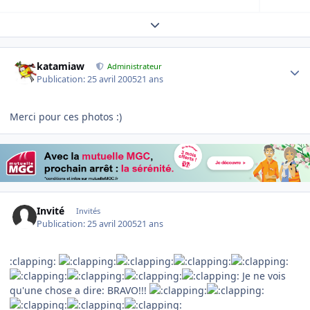
Expand topic overview
Author stats
katamiaw
Administrateur
Publication:
25 avril 2005
21 ans
Merci pour ces photos :)
Invité
Invités
Publication:
25 avril 2005
21 ans
:clapping:
Je ne vois
qu'une chose a dire: BRAVO!!!