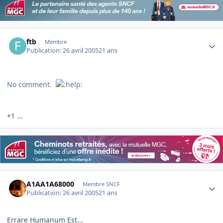
Author stats
ftb
Membre
Publication:
26 avril 2005
21 ans
No comment.
+1 ...
Author stats
A1AA1A68000
Membre SNCF
Publication:
26 avril 2005
21 ans
Errare Humanum Est...