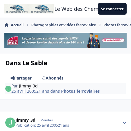
Aller au contenu
Le Web des Cheminots
Se connecter
Accueil
Photographies et vidéos ferroviaire
Photos ferrovi
Dans Le Sable
Partager
Abonnés
Par
Jimmy_3d
25 avril 2005
21 ans
dans
Photos ferroviaires
Author stats
Jimmy_3d
Membre
Publication:
25 avril 2005
21 ans