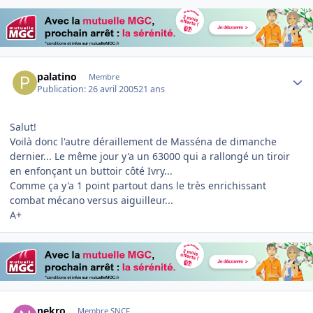
Author stats
palatino
Membre
Publication:
26 avril 2005
21 ans
Salut!
Voilà donc l'autre déraillement de Masséna de dimanche
dernier... Le même jour y'a un 63000 qui a rallongé un tiroir
en enfonçant un buttoir côté Ivry...
Comme ça y'a 1 point partout dans le très enrichissant
combat mécano versus aiguilleur...
A+
Author stats
nekro
Membre SNCF