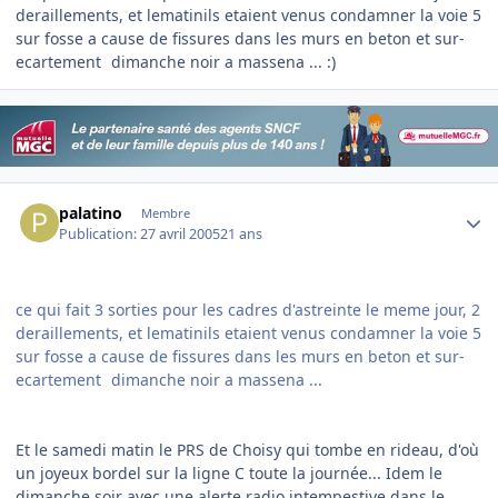
deraillements, et lematinils etaient venus condamner la voie 5
sur fosse a cause de fissures dans les murs en beton et sur-
ecartement
dimanche noir a massena ... :)
Author stats
palatino
Membre
Publication:
27 avril 2005
21 ans
ce qui fait 3 sorties pour les cadres d'astreinte le meme jour, 2
deraillements, et lematinils etaient venus condamner la voie 5
sur fosse a cause de fissures dans les murs en beton et sur-
ecartement
dimanche noir a massena ...
Et le samedi matin le PRS de Choisy qui tombe en rideau, d'où
un joyeux bordel sur la ligne C toute la journée... Idem le
dimanche soir avec une alerte radio intempestive dans le