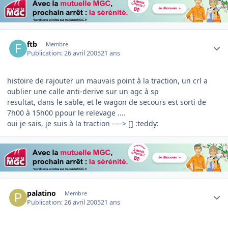
Author stats
ftb
Membre
Publication:
26 avril 2005
21 ans
histoire de rajouter un mauvais point à la traction, un crl a
oublier une calle anti-derive sur un agc à sp
resultat, dans le sable, et le wagon de secours est sorti de
7h00 à 15h00 ppour le relevage ....
oui je sais, je suis à la traction ----> [] :teddy:
Author stats
palatino
Membre
Publication:
26 avril 2005
21 ans