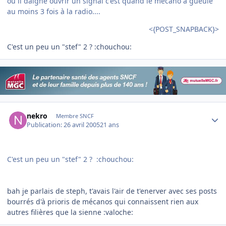
où il daigne ouvrir un signal c'est quand le mécano a gueulé
au moins 3 fois à la radio....
<{POST_SNAPBACK}>
C'est un peu un "stef" 2 ? :chouchou:
Author stats
nekro
Membre SNCF
Publication:
26 avril 2005
21 ans
C'est un peu un "stef" 2 ? :chouchou:
bah je parlais de steph, t'avais l'air de t'enerver avec ses posts
bourrés d'à prioris de mécanos qui connaissent rien aux
autres filières que la sienne :valoche: