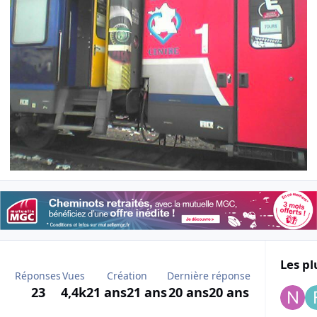
Les pl
Réponses
Vues
Création
Dernière réponse
23
4,4k
21 ans
21 ans
20 ans
20 ans