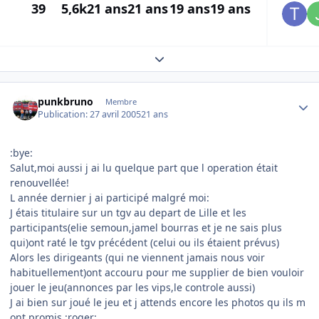
39
5,6k
21 ans
21 ans
19 ans
19 ans
Expand topic overview
Author stats
punkbruno
Membre
Publication:
27 avril 2005
21 ans
:bye:
Salut,moi aussi j ai lu quelque part que l operation était
renouvellée!
L année dernier j ai participé malgré moi:
J étais titulaire sur un tgv au depart de Lille et les
participants(elie semoun,jamel bourras et je ne sais plus
qui)ont raté le tgv précédent (celui ou ils étaient prévus)
Alors les dirigeants (qui ne viennent jamais nous voir
habituellement)ont accouru pour me supplier de bien vouloir
jouer le jeu(annonces par les vips,le controle aussi)
J ai bien sur joué le jeu et j attends encore les photos qu ils m
ont promis :roger: