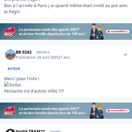
Bon à l arrivée à Paris j ai quand même était invité au pot avec
le Pdg!!!
Author stats
BB 9242
Membre
Publication:
28 avril 2005
21 ans
AUTEUR
Merci pour l'info !
Personne n'a d'autres infos ???
Invité TRAM21
Invités