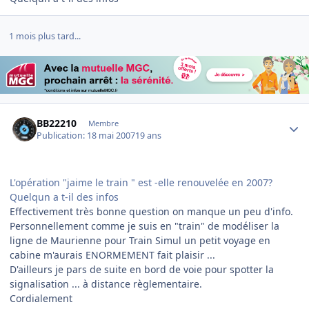
1 mois plus tard...
Author stats
BB22210
Membre
Publication:
18 mai 2007
19 ans
L'opération "jaime le train " est -elle renouvelée en 2007?
Quelqun a t-il des infos
Effectivement très bonne question on manque un peu d'info.
Personnellement comme je suis en "train" de modéliser la
ligne de Maurienne pour Train Simul un petit voyage en
cabine m'aurais ENORMEMENT fait plaisir ...
D'ailleurs je pars de suite en bord de voie pour spotter la
signalisation ... à distance règlementaire.
Cordialement