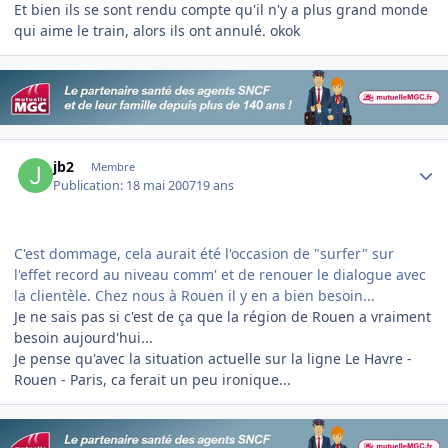
Et bien ils se sont rendu compte qu'il n'y a plus grand monde
qui aime le train, alors ils ont annulé. okok
Author stats
jb2
Membre
Publication:
18 mai 2007
19 ans
C'est dommage, cela aurait été l'occasion de "surfer" sur
l'effet record au niveau comm' et de renouer le dialogue avec
la clientèle. Chez nous à Rouen il y en a bien besoin...
Je ne sais pas si c'est de ça que la région de Rouen a vraiment
besoin aujourd'hui...
Je pense qu'avec la situation actuelle sur la ligne Le Havre -
Rouen - Paris, ca ferait un peu ironique...