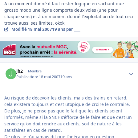
A un moment donné il faut rester logique en sachant que
grosso modo une ligne comporte deux voies (une pour
chaque sens) et à un moment donné l'exploitation de tout ceci
trouve aussi ses limites. okok
Modifié
18 mai 2007
19 ans
par ____
Author stats
jb2
Membre
Publication:
18 mai 2007
19 ans
Au risque de décevoir les clients, mais des trains en retard,
cela existera toujours et c'est utopique de croire le contraire.
De plus, je ne pense pas que le fait que les clients soient
informés, même si la SNCF s'éfforce de le faire et que c'est un
service qu'on doit rendre aux clients, soit de nature à les
satisfaires en cas de retard.
De plus, je n'ai jamais dit que l'opération en question