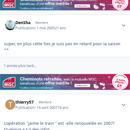
Author stats
DenSha
Membre
Publication:
1 mai 2005
21 ans
super, en plus cette fois je suis pas en retard pour la saison
^^
1 année plus tard...
Author stats
thierry57
Membre
Publication:
14 avril 2007
19 ans
L'opération "jaime le train " est -elle renouvelée en 2007?
Quelqun a t-il des infos