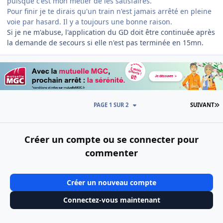
puisque c'est mon métier de les satisfaires.
Pour finir je te dirais qu'un train n'est jamais arrêté en pleine
voie par hasard. Il y a toujours une bonne raison.
Si je ne m'abuse, l'application du GD doit être continuée après
la demande de secours si elle n'est pas terminée en 15mn.
D
PAGE 1 SUR 2
SUIVANT
Créer un compte ou se connecter pour
commenter
Créer un nouveau compte
Connectez-vous maintenant