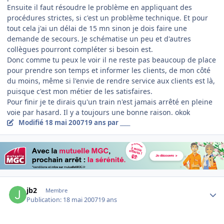
Ensuite il faut résoudre le problème en appliquant des
procédures strictes, si c'est un problème technique. Et pour
tout cela j'ai un délai de 15 mn sinon je dois faire une
demande de secours. Je schématise un peu et d'autres
collègues pourront compléter si besoin est.
Donc comme tu peux le voir il ne reste pas beaucoup de place
pour prendre son temps et informer les clients, de mon côté
du moins, même si l'envie de rendre service aux clients est là,
puisque c'est mon métier de les satisfaires.
Pour finir je te dirais qu'un train n'est jamais arrêté en pleine
voie par hasard. Il y a toujours une bonne raison. okok
Modifié
18 mai 2007
19 ans
par ____
Author stats
jb2
Membre
Publication:
18 mai 2007
19 ans