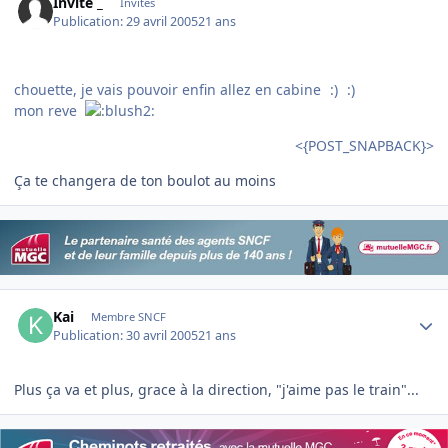
Invité _
Invités
Publication:
29 avril 2005
21 ans
chouette, je vais pouvoir enfin allez en cabine
:)
:)
mon reve
<{POST_SNAPBACK}>
Ça te changera de ton boulot au moins
Author stats
Kai
Membre SNCF
Publication:
30 avril 2005
21 ans
Plus ça va et plus, grace à la direction, "j'aime pas le train"...