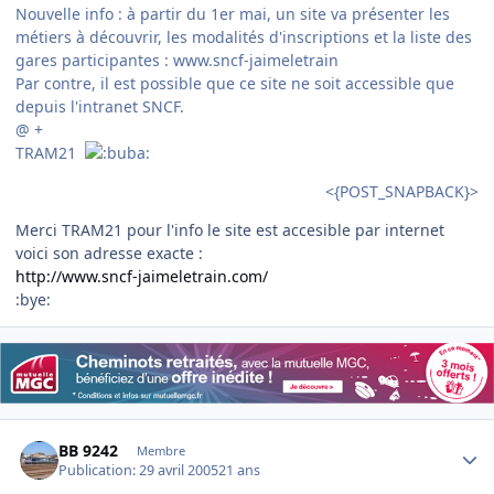
Nouvelle info : à partir du 1er mai, un site va présenter les
métiers à découvrir, les modalités d'inscriptions et la liste des
gares participantes : www.sncf-jaimeletrain
Par contre, il est possible que ce site ne soit accessible que
depuis l'intranet SNCF.
@ +
TRAM21
<{POST_SNAPBACK}>
Merci TRAM21 pour l'info le site est accesible par internet
voici son adresse exacte :
http://www.sncf-jaimeletrain.com/
:bye:
Author stats
BB 9242
Membre
Publication:
29 avril 2005
21 ans