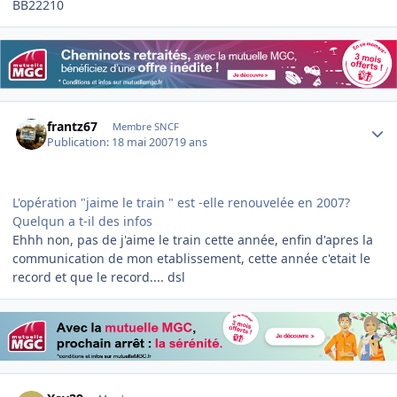
BB22210
Author stats
frantz67
Membre SNCF
Publication:
18 mai 2007
19 ans
L'opération "jaime le train " est -elle renouvelée en 2007?
Quelqun a t-il des infos
Ehhh non, pas de j'aime le train cette année, enfin d'apres la
communication de mon etablissement, cette année c'etait le
record et que le record.... dsl
Author stats