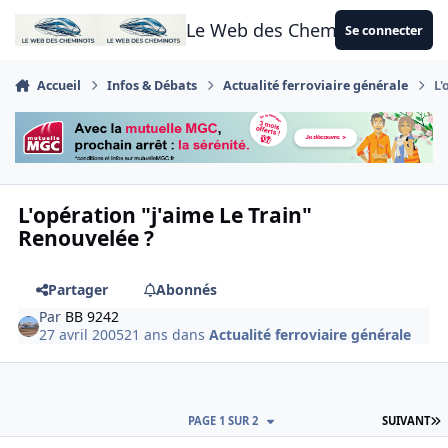
Aller au contenu
Le Web des Cheminots
Se connecter
Accueil
Infos & Débats
Actualité ferroviaire générale
L'
L'opération "j'aime Le Train"
Renouvelée ?
Partager
Abonnés
Par
BB 9242
27 avril 2005
21 ans
dans
Actualité ferroviaire générale
D
PAGE 1 SUR 2
SUIVANT
Author stats