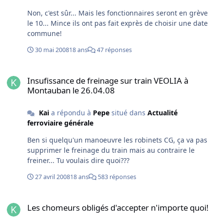
seraient pas pris en tant qu'accident de travail (ce qui
Non, c'est sûr... Mais les fonctionnaires seront en grève
change pas mal de choses par la suite...). De plus il est
le 10... Mince ils ont pas fait exprès de choisir une date
possible avec le fait que l'on puisse finir à St Lazare
commune!
malgré que nous soyons en découché Magenta que par
la suite on puisse finir n'importe où mais que ce ne soit
30 mai 2008
18 ans
47 réponses
que sur le papier (ex : on fini et commence à son propre
dépot sur le papier alors qu'en réalité ce n'est pas du
Insufissance de freinage sur train VEOLIA à Montauban le 26.04.0
tout le cas, on a juste viré les trajets réels et imposés
Insufissance de freinage sur train VEOLIA à
entre le lieu de prise ou fin de service et le lieu de
Montauban le 26.04.08
départ des trains... ça préfigure simplement la fin des
découchés et du décompte des trajets "en voyageur" à
Kai
a répondu à
Pepe
situé dans
Actualité
l'intérieur des journées de travail...). Voilà je pense que
ferroviaire générale
tout est clair là. Sinon à ce jour la direction fait la
sourde oreille, c'est pas prêt de s'arréter.
Ben si quelqu'un manoeuvre les robinets CG, ça va pas
supprimer le freinage du train mais au contraire le
freiner... Tu voulais dire quoi???
27 avril 2008
18 ans
583 réponses
Les chomeurs obligés d'accepter n'importe quoi!
Les chomeurs obligés d'accepter n'importe quoi!