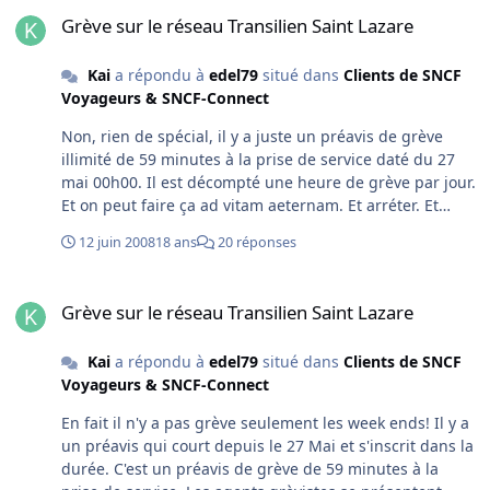
Grève sur le réseau Transilien Saint Lazare
par manque de place.
Grève sur le réseau Transilien Saint Lazare
Kai
a répondu à
edel79
situé dans
Clients de SNCF
Voyageurs & SNCF-Connect
Non, rien de spécial, il y a juste un préavis de grève
illimité de 59 minutes à la prise de service daté du 27
mai 00h00. Il est décompté une heure de grève par jour.
Et on peut faire ça ad vitam aeternam. Et arréter. Et
reprendre après avoir de nouveau fait une DII 48h
12 juin 2008
18 ans
20 réponses
avant. etc...
Grève sur le réseau Transilien Saint Lazare
Grève sur le réseau Transilien Saint Lazare
Kai
a répondu à
edel79
situé dans
Clients de SNCF
Voyageurs & SNCF-Connect
En fait il n'y a pas grève seulement les week ends! Il y a
un préavis qui court depuis le 27 Mai et s'inscrit dans la
durée. C'est un préavis de grève de 59 minutes à la