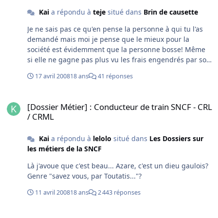
Kai
a répondu à
teje
situé dans
Brin de causette
Je ne sais pas ce qu'en pense la personne à qui tu l'as
demandé mais moi je pense que le mieux pour la
société est évidemment que la personne bosse! Même
si elle ne gagne pas plus vu les frais engendrés par son
travail que si elle restait au chomage. Quelqu'un qui
17 avril 2008
18 ans
41 réponses
travaille crée des richesses, n'est pas seulement un coût
pour la société, est inséré dans cette dernière même
[Dossier Métier] : Conducteur de train SNCF - CRL / CRML
avec de faibles moyens, montre l'exemple à ses
[Dossier Métier] : Conducteur de train SNCF - CRL
enfants,... Par contre ce ne serait pas bien moralement
/ CRML
qu'il perde de l'argent à re-travailler. Et donc pour ça 2
solutions pas antagonistes : des indemnités de
Kai
a répondu à
lelolo
situé dans
Les Dossiers sur
chomage très basses et/ou des salaires suffisament
les métiers de la SNCF
élevés.
Là j'avoue que c'est beau... Azare, c'est un dieu gaulois?
Genre "savez vous, par Toutatis..."?
11 avril 2008
18 ans
2 443 réponses
Profil atypique pour être CRL