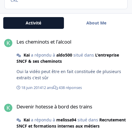
CRL
Activité
About Me
Les cheminots et l'alcool
Les cheminots et l'alcool
Kai
a répondu à
aldo500
situé dans
L'entreprise
SNCF & ses cheminots
Oui la vidéo peut être en fait constituée de plusieurs
extraits c'est sûr
18 juin 2014
12 ans
438 réponses
Devenir hotesse à bord des trains
Devenir hotesse à bord des trains
Kai
a répondu à
melissa94
situé dans
Recrutement
SNCF et formations internes aux métiers