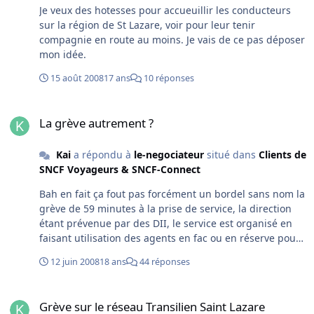
Je veux des hotesses pour accueuillir les conducteurs
sur la région de St Lazare, voir pour leur tenir
compagnie en route au moins. Je vais de ce pas déposer
mon idée.
15 août 2008
17 ans
10 réponses
La grève autrement ?
La grève autrement ?
Kai
a répondu à
le-negociateur
situé dans
Clients de
SNCF Voyageurs & SNCF-Connect
Bah en fait ça fout pas forcément un bordel sans nom la
grève de 59 minutes à la prise de service, la direction
étant prévenue par des DII, le service est organisé en
faisant utilisation des agents en fac ou en réserve pour
faire les trains, ça en supprime et en met en retard bien
12 juin 2008
18 ans
44 réponses
moins qu'une grève normale; par contre la direction a
besoin d'utiliser plus le personnel pour pouvoir assurer
Grève sur le réseau Transilien Saint Lazare
un service quasi normal et donc ça lui coûte bien plus
Grève sur le réseau Transilien Saint Lazare
cher. Bon c'est vrai que là même de la grève de 59