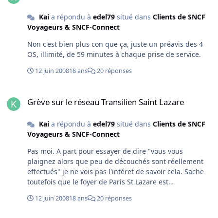
minutes on a jamais + de 45% de grévistes aussi.
Kai
a répondu à
edel79
situé dans
Clients de SNCF
Voyageurs & SNCF-Connect
Non c'est bien plus con que ça, juste un préavis des 4
OS, illimité, de 59 minutes à chaque prise de service.
12 juin 2008
18 ans
20 réponses
Grève sur le réseau Transilien Saint Lazare
Grève sur le réseau Transilien Saint Lazare
Kai
a répondu à
edel79
situé dans
Clients de SNCF
Voyageurs & SNCF-Connect
Pas moi. A part pour essayer de dire "vous vous
plaignez alors que peu de découchés sont réellement
effectués" je ne vois pas l'intéret de savoir cela. Sache
toutefois que le foyer de Paris St Lazare est
fréquemment plein (il n'est pas encore fermé, Magenta
12 juin 2008
18 ans
20 réponses
pas encore ouvert apparemment) et que aux heures
tardives il arrive que l'on envoie les mécanos à l'hotel