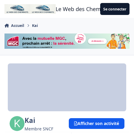
Aller au contenu
Le Web des Cheminots
Se connecter
Accueil
Kai
Kai
Afficher son activité
Membre SNCF