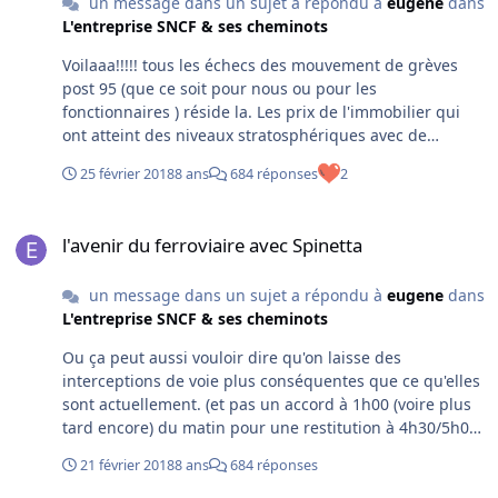
un message dans un sujet a répondu à
eugene
dans
L'entreprise SNCF & ses cheminots
Voilaaa!!!!! tous les échecs des mouvement de grèves
post 95 (que ce soit pour nous ou pour les
fonctionnaires ) réside la. Les prix de l'immobilier qui
ont atteint des niveaux stratosphériques avec de
grosses mensualités (même avec des taux faibles), plus
25 février 2018
8 ans
684 réponses
2
la voiture etc etc Sans compter aussi les attaques
graduelles et souvent diffuses qui ont divisé tout le
l'avenir du ferroviaire avec Spinetta
monde. Maintenant les intentions de l'attaque sont
l'avenir du ferroviaire avec Spinetta
claires et identifiées, ça peut peut être souder et
fédérer..................sauf si certains cèdent à la sirène
un message dans un sujet a répondu à
eugene
dans
(annoncée) du statut conservé pour les déjà embauchés
L'entreprise SNCF & ses cheminots
et statut différent pour les nouveaux entrants (on parie
que le gouvernement va essayer de jouer la dessus)
Ou ça peut aussi vouloir dire qu'on laisse des
interceptions de voie plus conséquentes que ce qu'elles
sont actuellement. (et pas un accord à 1h00 (voire plus
tard encore) du matin pour une restitution à 4h30/5h00
grand max)
21 février 2018
8 ans
684 réponses