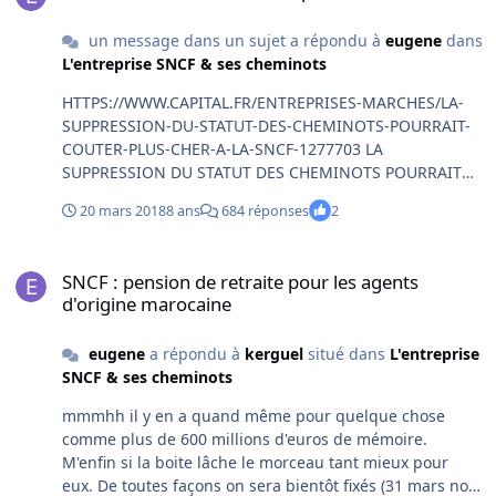
un message dans un sujet a répondu à
eugene
dans
L'entreprise SNCF & ses cheminots
HTTPS://WWW.CAPITAL.FR/ENTREPRISES-MARCHES/LA-
SUPPRESSION-DU-STATUT-DES-CHEMINOTS-POURRAIT-
COUTER-PLUS-CHER-A-LA-SNCF-1277703 LA
SUPPRESSION DU STATUT DES CHEMINOTS POURRAIT
COÛTER PLUS CHER À LA SNCF QUE SON MAINTIEN
20 mars 2018
8 ans
684 réponses
2
SAMUEL CHALOM PUBLIÉ LE 15/03/2018 À 18H43 MIS À
JOUR LE 19/03/2018 À 9H08 PATRICK KOVARIK / AFP Rien
SNCF : pension de retraite pour les agents d'origine marocaine
ne dit que supprimer le statut des cheminots, comme le
SNCF : pension de retraite pour les agents
prévoit le gouvernement, ferait faire des économies à la
d'origine marocaine
compagnie ferroviaire. Cela pourrait même lui coûter
plus cher, d’après les confidences exclusives d’une
eugene
a répondu à
kerguel
situé dans
L'entreprise
source proche de la direction de la SNCF. (...) grandiose
SNCF & ses cheminots
quoi......
mmmhh il y en a quand même pour quelque chose
comme plus de 600 millions d'euros de mémoire.
M'enfin si la boite lâche le morceau tant mieux pour
eux. De toutes façons on sera bientôt fixés (31 mars non