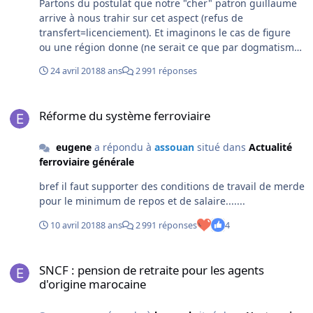
Partons du postulat que notre "cher" patron guillaume
arrive à nous trahir sur cet aspect (refus de
transfert=licenciement). Et imaginons le cas de figure
ou une région donne (ne serait ce que par dogmatisme)
un appel d'offre à une autre boite. Chiffres au hasard
24 avril 2018
8 ans
2 991 réponses
(et farfelus) sur cette région il y a 100 mécanos et 100
contrôleurs nécessaires pour faire tourner la chose (et
Réforme du système ferroviaire
donc directement concernés par le transfert). On est
Réforme du système ferroviaire
bien d'accord que si on (l'état et notre direction) veux
rendre ce transfert obligatoire c'est bien que le nouvel
eugene
a répondu à
assouan
situé dans
Actualité
opérateur arrive sur le marché sans personnel (a part
ferroviaire générale
une structure RH et comptable) et qu'il n'a donc pas les
moyens d'assurer le contrat si il ne récupère pas les 200
bref il faut supporter des conditions de travail de merde
personnes en question? (ou je me trompe?) Que se
pour le minimum de repos et de salaire.......
passe t il si (grosse hypothèse) les 200 personnes
préfèrent la porte à bosser pour leur éventuel nouveau
10 avril 2018
8 ans
2 991 réponses
4
patron?
SNCF : pension de retraite pour les agents d'origine marocaine
SNCF : pension de retraite pour les agents
d'origine marocaine