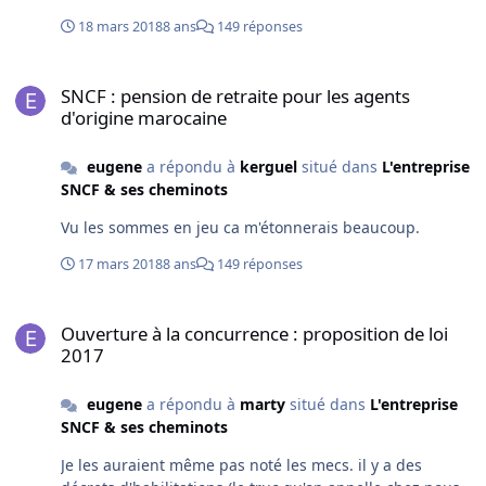
?) Je suis pas sûr que l'opinion soit tellement du coté des
18 mars 2018
8 ans
149 réponses
marocains sur ce coup la.
SNCF : pension de retraite pour les agents d'origine marocaine
SNCF : pension de retraite pour les agents
d'origine marocaine
eugene
a répondu à
kerguel
situé dans
L'entreprise
SNCF & ses cheminots
Vu les sommes en jeu ca m'étonnerais beaucoup.
17 mars 2018
8 ans
149 réponses
Ouverture à la concurrence : proposition de loi 2017
Ouverture à la concurrence : proposition de loi
2017
eugene
a répondu à
marty
situé dans
L'entreprise
SNCF & ses cheminots
Je les auraient même pas noté les mecs. il y a des