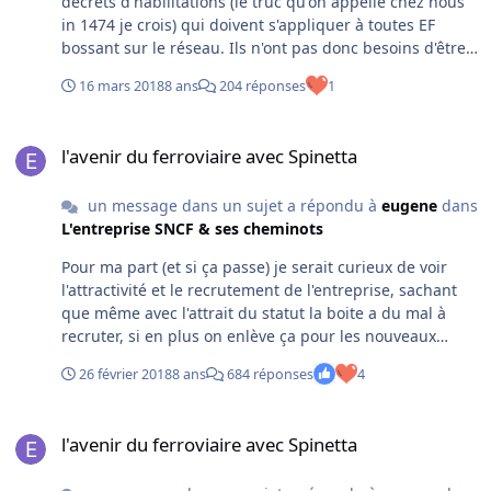
décrets d'habilitations (le truc qu'on appelle chez nous
in 1474 je crois) qui doivent s'appliquer à toutes EF
bossant sur le réseau. Ils n'ont pas donc besoins d'être
évalués par nous. Soit l'entreprise est validée (et ses
16 mars 2018
8 ans
204 réponses
1
agents) par l'organisme qui va bien ou elle l'est pas.
Faire ça c'est se tirer une balle dans le pied (et le/les
l'avenir du ferroviaire avec Spinetta
cadre(s) qui en a donné la consigne doit le savoir.
l'avenir du ferroviaire avec Spinetta
un message dans un sujet a répondu à
eugene
dans
L'entreprise SNCF & ses cheminots
Pour ma part (et si ça passe) je serait curieux de voir
l'attractivité et le recrutement de l'entreprise, sachant
que même avec l'attrait du statut la boite a du mal à
recruter, si en plus on enlève ça pour les nouveaux
entrants, tu les attire comment les gens ?(vu comment
26 février 2018
8 ans
684 réponses
4
se vide une salle lors de l'énoncé des contraintes des
métiers sncf)
l'avenir du ferroviaire avec Spinetta
l'avenir du ferroviaire avec Spinetta