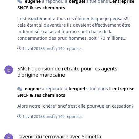
eugene
a répondu à
kerguel
situé dans
L'entreprise
SNCF & ses cheminots
c'est exactement à tous ces éléments que je pensais!!!
cela étant si d'aventure ils devaient effectivement être
indemnisés ça serait à priori sur la base de la
condamnation des prud'hommes, soit 170 millions
d'euros.
1 avril 2018
8 ans
149 réponses
SNCF : pension de retraite pour les agents d'origine marocaine
SNCF : pension de retraite pour les agents
d'origine marocaine
eugene
a répondu à
kerguel
situé dans
L'entreprise
SNCF & ses cheminots
Alors notre "chère" sncf s'est elle pourvue en cassation?
1 avril 2018
8 ans
149 réponses
l'avenir du ferroviaire avec Spinetta
l'avenir du ferroviaire avec Spinetta