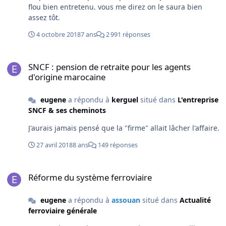
flou bien entretenu. vous me direz on le saura bien
assez tôt.
4 octobre 2018
7 ans
2 991 réponses
SNCF : pension de retraite pour les agents d'origine marocaine
SNCF : pension de retraite pour les agents
d'origine marocaine
eugene
a répondu à
kerguel
situé dans
L'entreprise
SNCF & ses cheminots
J'aurais jamais pensé que la "firme" allait lâcher l'affaire.
27 avril 2018
8 ans
149 réponses
Réforme du système ferroviaire
Réforme du système ferroviaire
eugene
a répondu à
assouan
situé dans
Actualité
ferroviaire générale