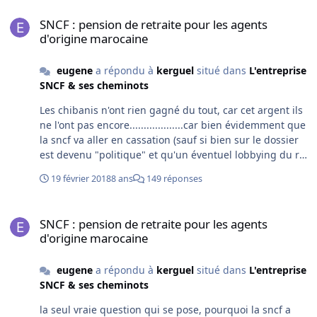
SNCF : pension de retraite pour les agents d'origine marocaine
SNCF : pension de retraite pour les agents
d'origine marocaine
eugene
a répondu à
kerguel
situé dans
L'entreprise
SNCF & ses cheminots
Les chibanis n'ont rien gagné du tout, car cet argent ils
ne l'ont pas encore...................car bien évidemment que
la sncf va aller en cassation (sauf si bien sur le dossier
est devenu "politique" et qu'un éventuel lobbying du roi
du maroc pousse le gouvernement à imposer à la sncf
19 février 2018
8 ans
149 réponses
de laisser filer ce vieux dossier qui à l'heure actuel et vu
ce qui s'annonce n'est pas considéré comme une
SNCF : pension de retraite pour les agents d'origine marocaine
priorité par l gouvernement actuel (malgré les sommes
SNCF : pension de retraite pour les agents
énormes en jeu)) Par contre (a priori et de ce que je
d'origine marocaine
crois savoir du dossier) lorsque la sncf ira en cassation,
ça ne durera pas (malgré la volonté des avocats de la
eugene
a répondu à
kerguel
situé dans
L'entreprise
sncf de réexaminer chaque cas)
SNCF & ses cheminots
la seul vraie question qui se pose, pourquoi la sncf a