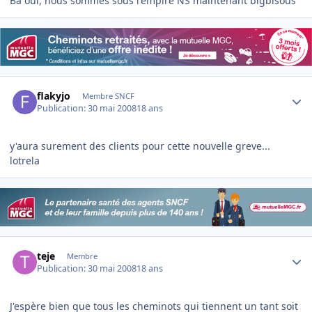
Ba oui, nous sommes sous l'empire NS maintenant bigbisous
Author stats
flakyjo
Membre SNCF
Publication:
30 mai 2008
18 ans
y'aura surement des clients pour cette nouvelle greve...
lotrela
Author stats
teje
Membre
Publication:
30 mai 2008
18 ans
J'espère bien que tous les cheminots qui tiennent un tant soit