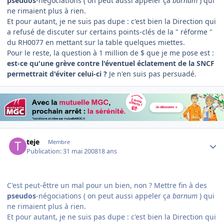
pseudos
-négociations ( on peut aussi appeler ça
barnum
) qui
ne rimaient plus à rien.
Et pour autant, je ne suis pas dupe : c'est bien la Direction qui
a refusé de discuter sur certains points-clés de la " réforme "
du RH0077 en mettant sur la table quelques miettes.
Pour le reste, la question à 1 million de $ que je me pose est :
est-ce qu'une grève contre l'éventuel éclatement de la SNCF
permettrait d'éviter celui-ci ?
Je n'en suis pas persuadé.
Author stats
teje
Membre
Publication:
31 mai 2008
18 ans
C'est peut-êttre un mal pour un bien, non ? Mettre fin à des
pseudos
-négociations ( on peut aussi appeler ça
barnum
) qui
ne rimaient plus à rien.
Et pour autant, je ne suis pas dupe : c'est bien la Direction qui