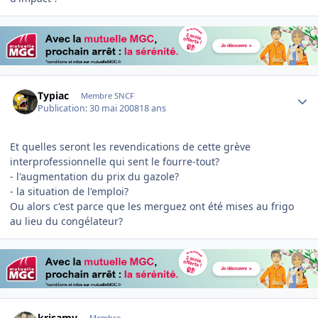
Author stats
Typiac
Membre SNCF
Publication:
30 mai 2008
18 ans
Et quelles seront les revendications de cette grève
interprofessionnelle qui sent le fourre-tout?
- l'augmentation du prix du gazole?
- la situation de l'emploi?
Ou alors c'est parce que les merguez ont été mises au frigo
au lieu du congélateur?
Author stats
krisamv
Membre