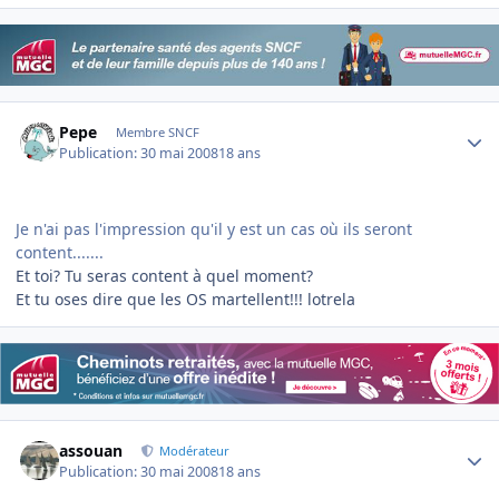
Author stats
Pepe
Membre SNCF
Publication:
30 mai 2008
18 ans
Je n'ai pas l'impression qu'il y est un cas où ils seront
content.......
Et toi? Tu seras content à quel moment?
Et tu oses dire que les OS martellent!!! lotrela
Author stats
assouan
Modérateur
Publication:
30 mai 2008
18 ans