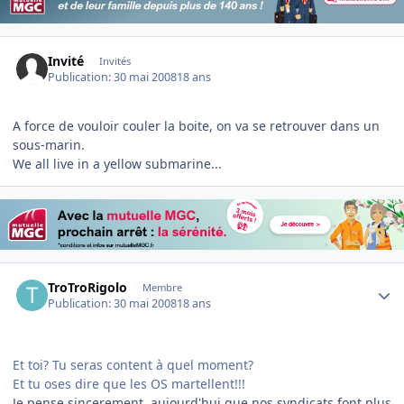
Invité
Invités
Publication:
30 mai 2008
18 ans
A force de vouloir couler la boite, on va se retrouver dans un
sous-marin.
We all live in a yellow submarine...
Author stats
TroTroRigolo
Membre
Publication:
30 mai 2008
18 ans
Et toi? Tu seras content à quel moment?
Et tu oses dire que les OS martellent!!!
Je pense sincerement, aujourd'hui que nos syndicats font plus