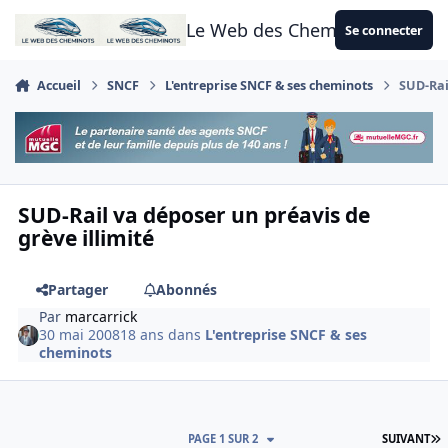
Aller au contenu
Le Web des Cheminots
Se connecter
Accueil
SNCF
L'entreprise SNCF & ses cheminots
SUD-Rai
SUD-Rail va déposer un préavis de
grève illimité
Partager
Abonnés
Par
marcarrick
30 mai 2008
18 ans
dans
L'entreprise SNCF & ses
cheminots
D
PAGE 1 SUR 2
SUIVANT