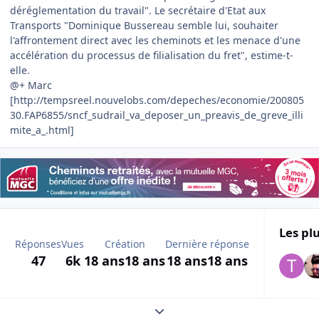
déréglementation du travail". Le secrétaire d'Etat aux
Transports "Dominique Bussereau semble lui, souhaiter
l'affrontement direct avec les cheminots et les menace d'une
accélération du processus de filialisation du fret", estime-t-
elle.
@+ Marc
[http://tempsreel.nouvelobs.com/depeches/economie/200805
30.FAP6855/sncf_sudrail_va_deposer_un_preavis_de_greve_illi
mite_a_.html]
Les plu
Réponses
Vues
Création
Dernière réponse
47
6k
18 ans
18 ans
18 ans
18 ans
Expand topic overview