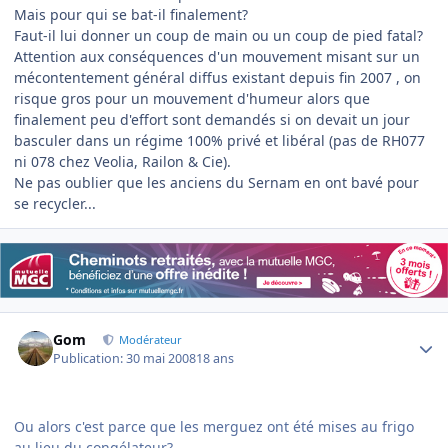
Mais pour qui se bat-il finalement?
Faut-il lui donner un coup de main ou un coup de pied fatal?
Attention aux conséquences d'un mouvement misant sur un
mécontentement général diffus existant depuis fin 2007 , on
risque gros pour un mouvement d'humeur alors que
finalement peu d'effort sont demandés si on devait un jour
basculer dans un régime 100% privé et libéral (pas de RH077
ni 078 chez Veolia, Railon & Cie).
Ne pas oublier que les anciens du Sernam en ont bavé pour
se recycler...
Author stats
Gom
Modérateur
Publication:
30 mai 2008
18 ans
Ou alors c'est parce que les merguez ont été mises au frigo
au lieu du congélateur?