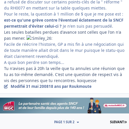
a refusé de discuter sur certains points-clés de la " réforme "
du RH0077 en mettant sur la table quelques miettes.
Pour le reste, la question à 1 million de $ que je me pose est :
est-ce qu'une grève contre l'éventuel éclatement de la SNCF
permettrait d'éviter celui-ci ?
Je n'en suis pas persuadé.
Les seules batailles perdues d'avance sont celles que l'on n'a
pas mener.
Facile de réécrire l'histoire, GP a mis fin à une négociation qui
de toute manière allait droit dans le mur puisque le statu-quo
était clairement revendiqué.
A quoi bon perdre son temps...
Tu n'avises pas à 20h la veille que tu annules une réunion que
tu as toi-même demandé. C'est une question de respect vis à
vis des personnes que tu rencontres. koiquesse
Modifié
31 mai 2008
18 ans
par Roukmoute
D
PAGE 1 SUR 2
SUIVANT