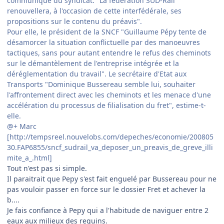
communiqué du syndicat. "La fédération SUD-Rail
renouvellera, à l'occasion de cette interfédérale, ses
propositions sur le contenu du préavis".
Pour elle, le président de la SNCF "Guillaume Pépy tente de
désamorcer la situation conflictuelle par des manoeuvres
tactiques, sans pour autant entendre le refus des cheminots
sur le démantèlement de l'entreprise intégrée et la
déréglementation du travail". Le secrétaire d'Etat aux
Transports "Dominique Bussereau semble lui, souhaiter
l'affrontement direct avec les cheminots et les menace d'une
accélération du processus de filialisation du fret", estime-t-
elle.
@+ Marc
[http://tempsreel.nouvelobs.com/depeches/economie/200805
30.FAP6855/sncf_sudrail_va_deposer_un_preavis_de_greve_illi
mite_a_.html]
Tout n'est pas si simple.
Il paraitrait que Pepy s'est fait enguelé par Bussereau pour ne
pas vouloir passer en force sur le dossier Fret et achever la
b....
Je fais confiance à Pepy qui a l'habitude de naviguer entre 2
eaux aux milieux des requins.