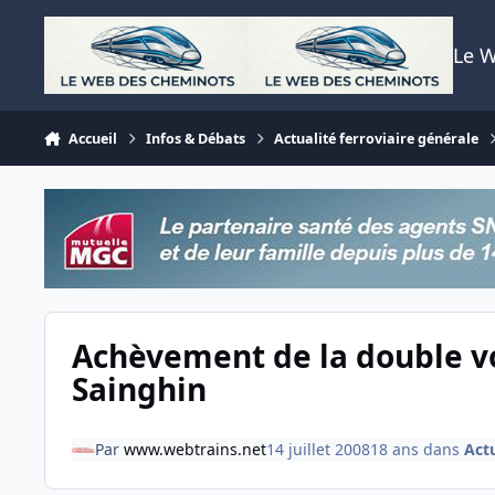
Aller au contenu
Le 
Accueil
Infos & Débats
Actualité ferroviaire générale
Achèvement de la double 
Sainghin
Par
www.webtrains.net
14 juillet 2008
18 ans
dans
Actu