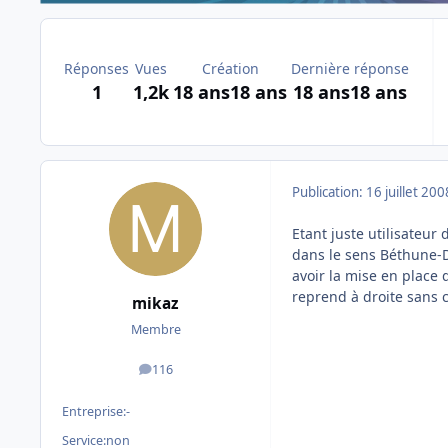
Réponses
Vues
Création
Dernière réponse
1
1,2k
18 ans
18 ans
18 ans
18 ans
Publication:
16 juillet 200
Etant juste utilisateur 
dans le sens Béthune-D
avoir la mise en place 
reprend à droite sans c
mikaz
Membre
116
messages
Entreprise:
-
Service:
non