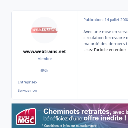
Publication:
14 juillet 200
Avec une mise en servi
circulation ferroviaire q
majorité des derniers 
Lisez l'article en entier
www.webtrains.net
Membre
6k
messages
Entreprise:
-
Service:
non