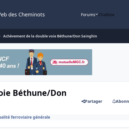
Web des Cheminots
Forums
Chatbox
Achèvement de la double voie Béthune/Don Sainghin
voie Béthune/Don
Partager
Abonn
alité ferroviaire générale