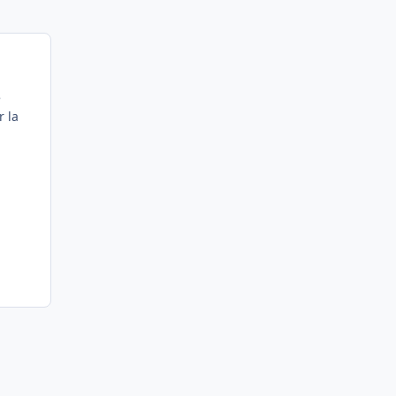
e
r la