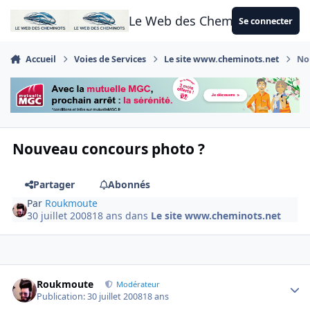
Aller au contenu
Le Web des Cheminots
Se connecter
Accueil
Voies de Services
Le site www.cheminots.net
No
Nouveau concours photo ?
Partager
Abonnés
Par
Roukmoute
30 juillet 2008
18 ans
dans
Le site www.cheminots.net
Author stats
Roukmoute
Modérateur
Publication:
30 juillet 2008
18 ans