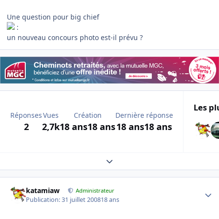
Une question pour big chief
:
un nouveau concours photo est-il prévu ?
Les pl
Réponses
Vues
Création
Dernière réponse
2
2,7k
18 ans
18 ans
18 ans
18 ans
Expand topic overview
Author stats
katamiaw
Administrateur
Publication:
31 juillet 2008
18 ans