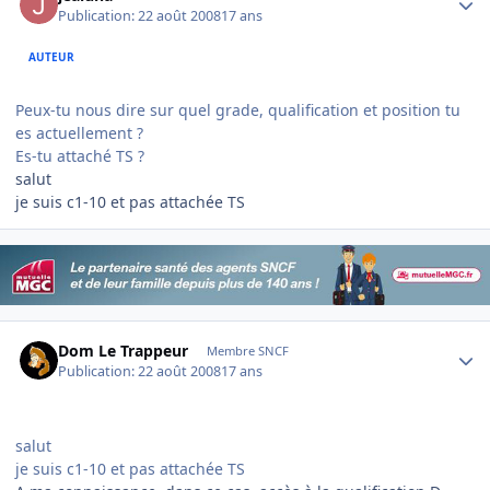
Publication:
22 août 2008
17 ans
AUTEUR
Peux-tu nous dire sur quel grade, qualification et position tu
es actuellement ?
Es-tu attaché TS ?
salut
je suis c1-10 et pas attachée TS
Author stats
Dom Le Trappeur
Membre SNCF
Publication:
22 août 2008
17 ans
salut
je suis c1-10 et pas attachée TS