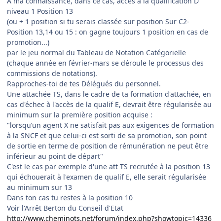
A ma connaissance, dans ce cas, accès à la qualification D
niveau 1 Position 13
(ou + 1 position si tu serais classée sur position Sur C2-
Position 13,14 ou 15 : on gagne toujours 1 position en cas de
promotion...)
par le jeu normal du Tableau de Notation Catégorielle
(chaque année en février-mars se déroule le processus des
commissions de notations).
Rapproches-toi de tes Délégués du personnel.
Une attachée TS, dans le cadre de ta formation d'attachée, en
cas d'échec à l'accès de la qualif E, devrait être régularisée au
minimum sur la première position acquise :
"lorsqu’un agent X ne satisfait pas aux exigences de formation
à la SNCF et que celui-ci est sorti de sa promotion, son point
de sortie en terme de position de rémunération ne peut être
inférieur au point de départ"
C'est le cas par exemple d'une att TS recrutée à la position 13
qui échouerait à l'examen de qualif E, elle serait régularisée
au minimum sur 13
Dans ton cas tu restes à la position 10
Voir l'Arrêt Berton du Conseil d'Etat
http://www.cheminots.net/forum/index.php?showtopic=14336