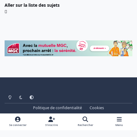
Aller sur la liste des sujets
Light Mode
Dark Mode
System Preference
Politique de confidentialité
Cookies
www.cheminots.net - Forum Libre depuis 2003
Powered by
Invision Community
Se connecter
S’inscrire
Rechercher
Menu