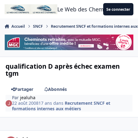
Aller au contenu
Le Web des Cheminots
Se connecter
Accueil
SNCF
Recrutement SNCF et formations internes aux
qualification D après échec examen
tgm
Partager
Abonnés
Par
jealuha
22 août 2008
17 ans
dans
Recrutement SNCF et
formations internes aux métiers
Author stats