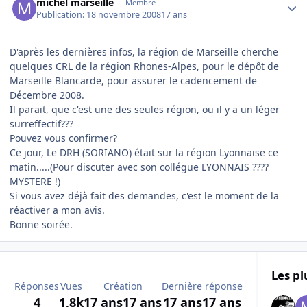
michel marseille
Membre
Publication:
18 novembre 2008
17 ans
D'après les dernières infos, la région de Marseille cherche
quelques CRL de la région Rhones-Alpes, pour le dépôt de
Marseille Blancarde, pour assurer le cadencement de
Décembre 2008.
Il parait, que c'est une des seules région, ou il y a un léger
surreffectif???
Pouvez vous confirmer?
Ce jour, Le DRH (SORIANO) était sur la région Lyonnaise ce
matin.....(Pour discuter avec son collégue LYONNAIS ????
MYSTERE !)
Si vous avez déjà fait des demandes, c'est le moment de la
réactiver a mon avis.
Bonne soirée.
Les pl
Réponses
Vues
Création
Dernière réponse
4
1,8k
17 ans
17 ans
17 ans
17 ans