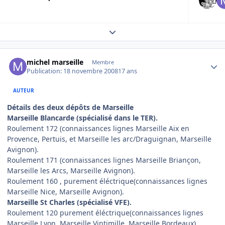
Expand topic overview
Author stats
michel marseille
Membre
Publication:
18 novembre 2008
17 ans
AUTEUR
Détails des deux dépôts de Marseille
Marseille Blancarde (spécialisé dans le TER).
Roulement 172 (connaissances lignes Marseille Aix en
Provence, Pertuis, et Marseille les arc/Draguignan, Marseille
Avignon).
Roulement 171 (connaissances lignes Marseille Briançon,
Marseille les Arcs, Marseille Avignon).
Roulement 160 , purement éléctrique(connaissances lignes
Marseille Nice, Marseille Avignon).
Marseille St Charles (spécialisé VFE).
Roulement 120 purement éléctrique(connaissances lignes
Marseille Lyon, Marseille Vintimille, Marseille Bordeaux)