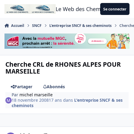
Aller au contenu
Le Web des Cheminots
Se connecter
Accueil
SNCF
L'entreprise SNCF & ses cheminots
Cherch
Cherche CRL de RHONES ALPES POUR
MARSEILLE
Partager
Abonnés
Par
michel marseille
18 novembre 2008
17 ans
dans
L'entreprise SNCF & ses
cheminots
Author stats