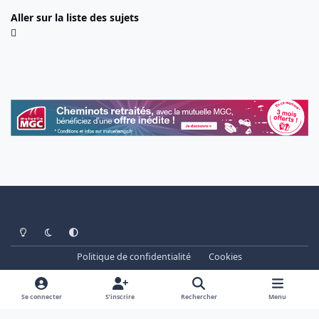
Aller sur la liste des sujets
Light Mode
Dark Mode
System Preference
Politique de confidentialité
Cookies
www.cheminots.net - Forum Libre depuis 2003
Powered by
Invision Community
Se connecter
S’inscrire
Rechercher
Menu