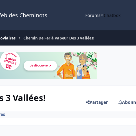
Web des Cheminots
Forums
Chatbox
roviaires
Chemin De Fer à Vapeur Des 3 Vallées!
 3 Vallées!
Partager
Abonn
res