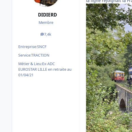
la ligne rejoignait la F
DIDIERD
Membre
7,4k
messages
Entreprise:
SNCF
Service:
TRACTION
Métier & Lieu:
Ex-ADC
EUROSTAR LILLE en retraite au
01/04/21