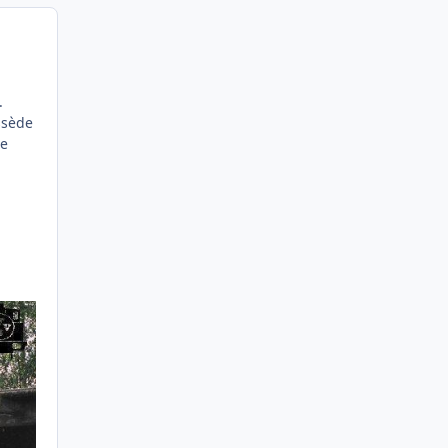
.
ssède
de