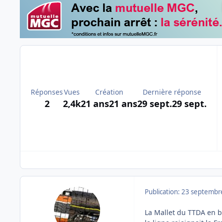
Réponses
Vues
Création
Dernière réponse
2
2,4k
21 ans
21 ans
29 sept.
29 sept.
Publication:
23 septembr
La Mallet du TTDA en ba