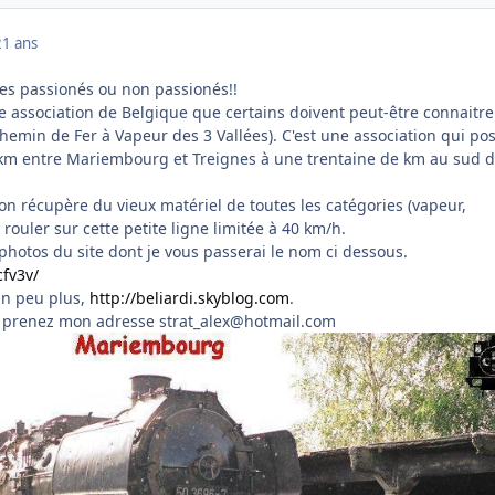
21 ans
ues passionés ou non passionés!!
e association de Belgique que certains doivent peut-être connaitre
Chemin de Fer à Vapeur des 3 Vallées). C'est une association qui po
 km entre Mariembourg et Treignes à une trentaine de km au sud 
on récupère du vieux matériel de toutes les catégories (vapeur,
ait rouler sur cette petite ligne limitée à 40 km/h.
photos du site dont je vous passerai le nom ci dessous.
cfv3v/
un peu plus,
http://beliardi.skyblog.com
.
 prenez mon adresse strat_alex@hotmail.com