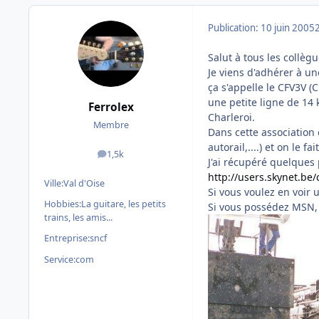
Publication:
10 juin 2005
Salut à tous les collèg
Je viens d'adhérer à un
ça s'appelle le CFV3V (
une petite ligne de 14
Ferrolex
Charleroi.
Membre
Dans cette association 
autorail,....) et on le f
1,5k
messages
J'ai récupéré quelques 
http://users.skynet.be/
Ville:
Val d'Oise
Si vous voulez en voir 
Hobbies:
La guitare, les petits
Si vous possédez MSN,
trains, les amis...
Entreprise:
sncf
Service:
com