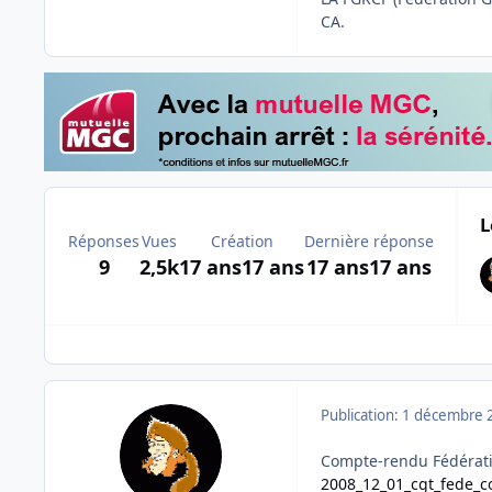
CA.
L
Réponses
Vues
Création
Dernière réponse
9
2,5k
17 ans
17 ans
17 ans
17 ans
Publication:
1 décembre 
Compte-rendu Fédérat
2008_12_01_cgt_fede_c