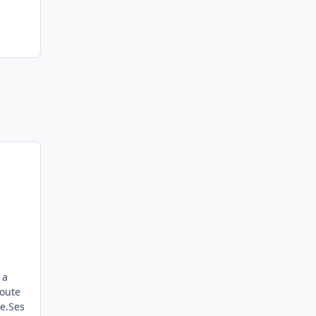
 a
route
ée.Ses