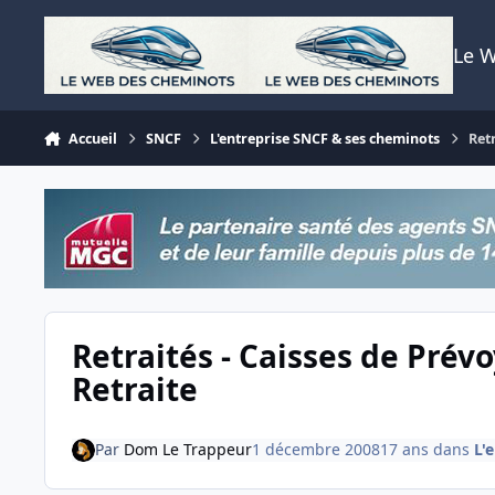
Aller au contenu
Le 
Accueil
SNCF
L'entreprise SNCF & ses cheminots
Ret
Retraités - Caisses de Prév
Retraite
Par
Dom Le Trappeur
1 décembre 2008
17 ans
dans
L'