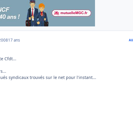
2008
17 ans
AU
e Cfdt...
rs...
s syndicaux trouvés sur le net pour l'instant...