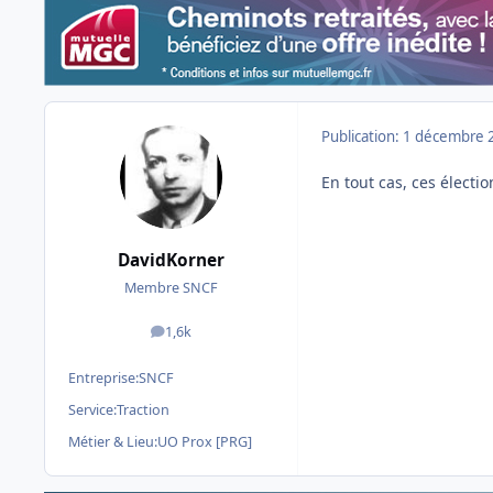
Publication:
1 décembre 
En tout cas, ces électi
DavidKorner
Membre SNCF
1,6k
messages
Entreprise:
SNCF
Service:
Traction
Métier & Lieu:
UO Prox [PRG]