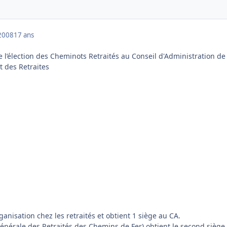
2008
17 ans
de l’élection des Cheminots Retraités au Conseil d'Administration de
t des Retraites
anisation chez les retraités et obtient 1 siège au CA.
énérale des Retraités des Chemins de Fer) obtient le second siège