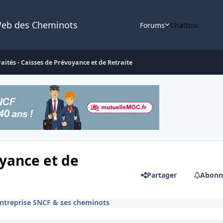
Web des Cheminots
Forums
Chatbox
raités - Caisses de Prévoyance et de Retraite
oyance et de
Partager
Abonn
entreprise SNCF & ses cheminots