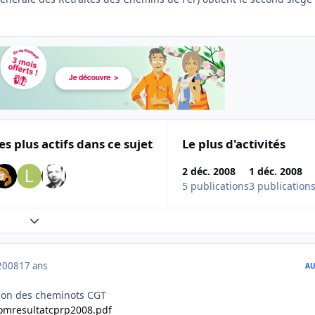
es plus actifs dans ce sujet
Le plus d'activités
2 déc. 2008
1 déc. 2008
5 publications
3 publication
Expand topic overview
2008
17 ans
AU
ion des cheminots CGT
omresultatcprp2008.pdf