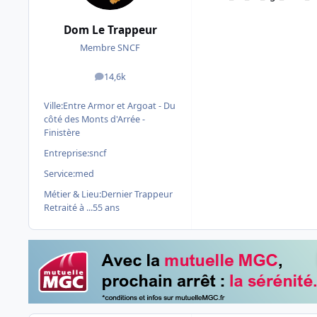
Dom Le Trappeur
Membre SNCF
14,6k
messages
Ville:
Entre Armor et Argoat - Du
côté des Monts d'Arrée -
Finistère
Entreprise:
sncf
Service:
med
Métier & Lieu:
Dernier Trappeur
Retraité à ...55 ans