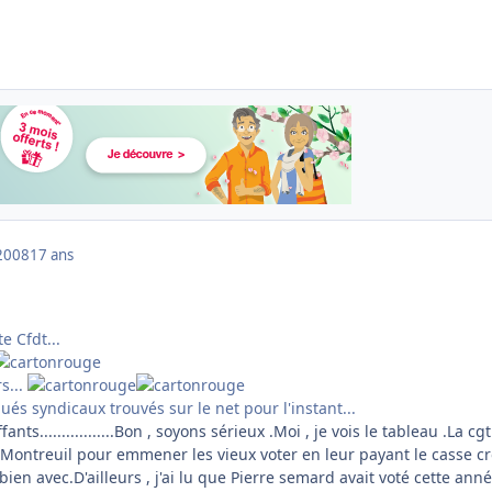
2008
17 ans
e Cfdt...
rs...
s syndicaux trouvés sur le net pour l'instant...
nts.................Bon , soyons sérieux .Moi , je vois le tableau .La cgt
 Montreuil pour emmener les vieux voter en leur payant le casse c
 bien avec.D'ailleurs , j'ai lu que Pierre semard avait voté cette ann