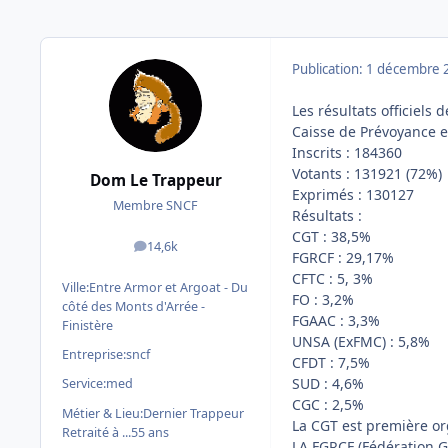
Publication:
1 décembre 
Les résultats officiels 
Caisse de Prévoyance e
Inscrits : 184360
Votants : 131921 (72%)
Dom Le Trappeur
Exprimés : 130127
Membre SNCF
Résultats :
CGT : 38,5%
14,6k
messages
FGRCF : 29,17%
CFTC : 5, 3%
Ville:
Entre Armor et Argoat - Du
FO : 3,2%
côté des Monts d'Arrée -
FGAAC : 3,3%
Finistère
UNSA (ExFMC) : 5,8%
Entreprise:
sncf
CFDT : 7,5%
SUD : 4,6%
Service:
med
CGC : 2,5%
Métier & Lieu:
Dernier Trappeur
La CGT est première org
Retraité à ...55 ans
LA FGRCF (Fédération G