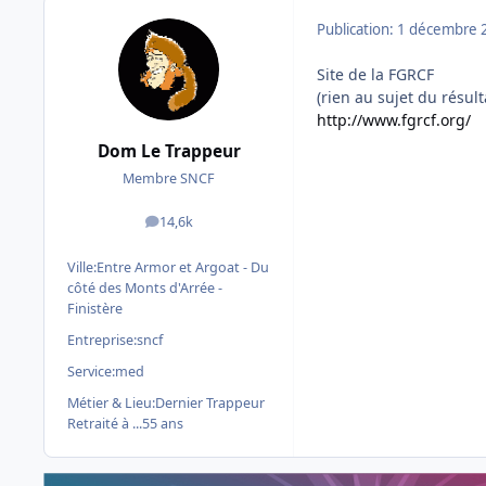
Publication:
1 décembre 
Site de la FGRCF
(rien au sujet du résul
http://www.fgrcf.org/
Dom Le Trappeur
Membre SNCF
14,6k
messages
Ville:
Entre Armor et Argoat - Du
côté des Monts d'Arrée -
Finistère
Entreprise:
sncf
Service:
med
Métier & Lieu:
Dernier Trappeur
Retraité à ...55 ans