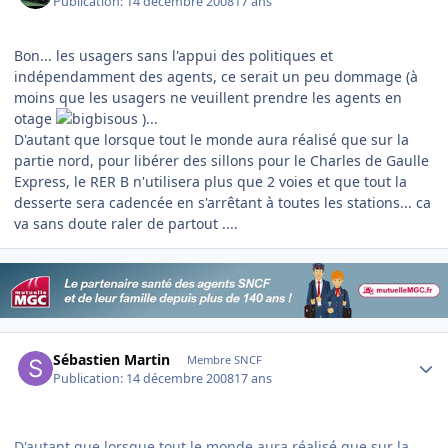
Publication:
14 décembre 2008
17 ans
Bon... les usagers sans l'appui des politiques et
indépendamment des agents, ce serait un peu dommage (à
moins que les usagers ne veuillent prendre les agents en
otage
)...
D'autant que lorsque tout le monde aura réalisé que sur la
partie nord, pour libérer des sillons pour le Charles de Gaulle
Express, le RER B n'utilisera plus que 2 voies et que tout la
desserte sera cadencée en s'arrêtant à toutes les stations... ca
va sans doute raler de partout ....
Author stats
Sébastien Martin
Membre SNCF
Publication:
14 décembre 2008
17 ans
D'autant que lorsque tout le monde aura réalisé que sur la