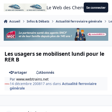
Aller au contenu
Le Web des Cheminots
Se connecter
Accueil
Infos & Débats
Actualité ferroviaire générale
Le
Les usagers se mobilisent lundi pour le
RER B
Partager
Abonnés
Par
www.webtrains.net
14 décembre 2008
17 ans
dans
Actualité ferroviaire
générale
Author stats