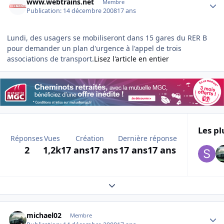
www.webtrains.net
Membre
Publication:
14 décembre 2008
17 ans
Lundi, des usagers se mobiliseront dans 15 gares du RER B
pour demander un plan d'urgence à l'appel de trois
associations de transport.
Lisez l'article en entier
Les pl
Réponses
Vues
Création
Dernière réponse
2
1,2k
17 ans
17 ans
17 ans
17 ans
Expand topic overview
Author stats
michael02
Membre