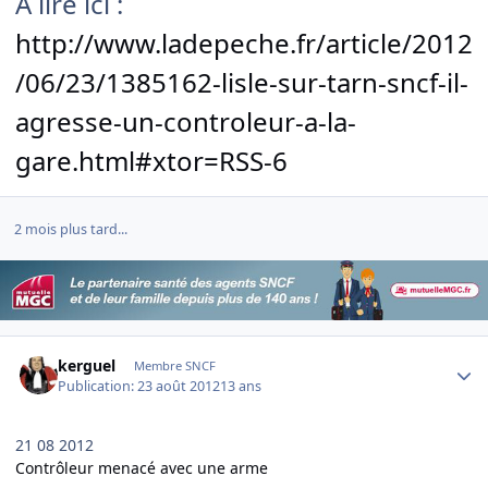
A lire ici :
http://www.ladepeche.fr/article/2012
/06/23/1385162-lisle-sur-tarn-sncf-il-
agresse-un-controleur-a-la-
gare.html#xtor=RSS-6
2 mois plus tard...
Author stats
kerguel
Membre SNCF
Publication:
23 août 2012
13 ans
21 08 2012
Contrôleur menacé avec une arme