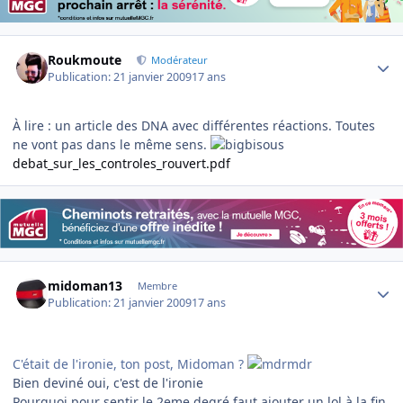
Author stats
Roukmoute
Modérateur
Publication:
21 janvier 2009
17 ans
À lire : un article des DNA avec différentes réactions. Toutes
ne vont pas dans le même sens.
debat_sur_les_controles_rouvert.pdf
Author stats
midoman13
Membre
Publication:
21 janvier 2009
17 ans
C'était de l'ironie, ton post, Midoman ?
Bien deviné oui, c'est de l'ironie
Pourquoi pour sentir le 2eme degré faut ajouter un lol à la fin