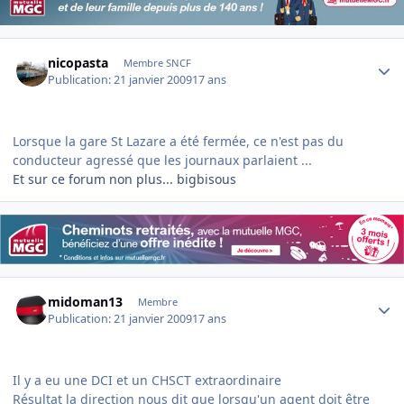
Author stats
nicopasta
Membre SNCF
Publication:
21 janvier 2009
17 ans
Lorsque la gare St Lazare a été fermée, ce n'est pas du
conducteur agressé que les journaux parlaient ...
Et sur ce forum non plus... bigbisous
Author stats
midoman13
Membre
Publication:
21 janvier 2009
17 ans
Il y a eu une DCI et un CHSCT extraordinaire
Résultat la direction nous dit que lorsqu'un agent doit être