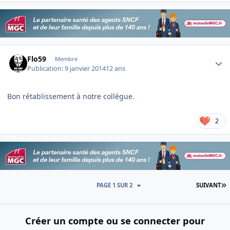
Author stats
Flo59
Membre
Publication:
9 janvier 2014
12 ans
Bon rétablissement à notre collégue.
2
D
PAGE 1 SUR 2
SUIVANT
Créer un compte ou se connecter pour