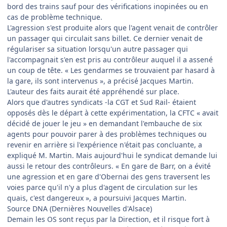
bord des trains sauf pour des vérifications inopinées ou en
cas de problème technique.
L'agression s'est produite alors que l'agent venait de contrôler
un passager qui circulait sans billet. Ce dernier venait de
régulariser sa situation lorsqu'un autre passager qui
l'accompagnait s'en est pris au contrôleur auquel il a assené
un coup de tête. « Les gendarmes se trouvaient par hasard à
la gare, ils sont intervenus », a précisé Jacques Martin.
L'auteur des faits aurait été appréhendé sur place.
Alors que d'autres syndicats -la CGT et Sud Rail- étaient
opposés dès le départ à cette expérimentation, la CFTC « avait
décidé de jouer le jeu » en demandant l'embauche de six
agents pour pouvoir parer à des problèmes techniques ou
revenir en arrière si l'expérience n'était pas concluante, a
expliqué M. Martin. Mais aujourd'hui le syndicat demande lui
aussi le retour des contrôleurs. « En gare de Barr, on a évité
une agression et en gare d'Obernai des gens traversent les
voies parce qu'il n'y a plus d'agent de circulation sur les
quais, c'est dangereux », a poursuivi Jacques Martin.
Source DNA (Dernières Nouvelles d'Alsace)
Demain les OS sont reçus par la Direction, et il risque fort à