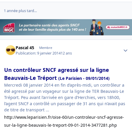
1 année plus tard...
Author stats
Pascal 45
Membre
Publication:
9 janvier 2014
12 ans
Un contrôleur SNCF agressé sur la ligne
Beauvais-Le Tréport
(Le Parisien - 09/01/2014)
Mercredi 08 janvier 2014 en fin d’après-midi, un contrôleur a
été agressé par un voyageur sur la ligne de TER Beauvais-Le
Tréport. Peu avant l’arrivée en gare d’Herchies, vers 18h00,
l’agent SNCF a contrôlé un passager de 31 ans qui n’avait pas
de titre de transport ...
http://www.leparisien.fr/oise-60/un-controleur-sncf-agresse-
sur-la-ligne-beauvais-le-treport-09-01-2014-3477281.php