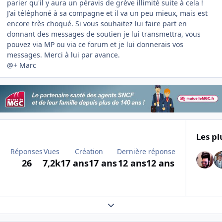
parier qu'il y aura un péravis de grève illimité suite à cela !
J'ai téléphoné à sa compagne et il va un peu mieux, mais est
encore très choqué. Si vous souhaitez lui faire part en
donnant des messages de soutien je lui transmettra, vous
pouvez via MP ou via ce forum et je lui donnerais vos
messages. Merci à lui par avance.
@+ Marc
Les pl
Réponses
Vues
Création
Dernière réponse
26
7,2k
17 ans
17 ans
12 ans
12 ans
Expand topic overview