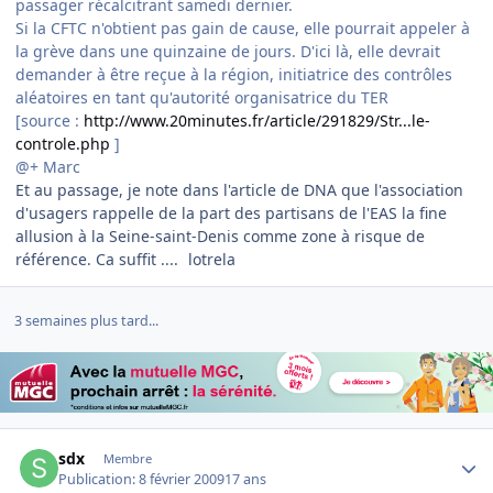
passager récalcitrant samedi dernier.
Si la CFTC n'obtient pas gain de cause, elle pourrait appeler à
la grève dans une quinzaine de jours. D'ici là, elle devrait
demander à être reçue à la région, initiatrice des contrôles
aléatoires en tant qu'autorité organisatrice du TER
[source :
http://www.20minutes.fr/article/291829/Str...le-
controle.php
]
@+ Marc
Et au passage, je note dans l'article de DNA que l'association
d'usagers rappelle de la part des partisans de l'EAS la fine
allusion à la Seine-saint-Denis comme zone à risque de
référence. Ca suffit ....
lotrela
3 semaines plus tard...
Author stats
sdx
Membre
Publication:
8 février 2009
17 ans