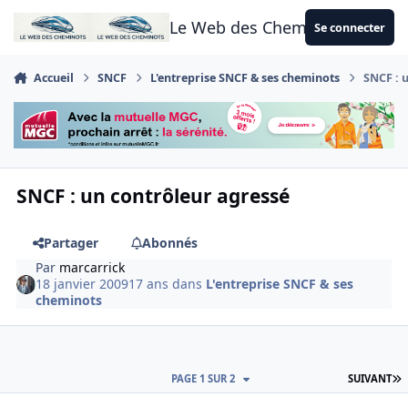
Aller au contenu
Le Web des Cheminots
Se connecter
Accueil
SNCF
L'entreprise SNCF & ses cheminots
SNCF : 
SNCF : un contrôleur agressé
Partager
Abonnés
Par
marcarrick
18 janvier 2009
17 ans
dans
L'entreprise SNCF & ses
cheminots
D
PAGE 1 SUR 2
SUIVANT
Author stats