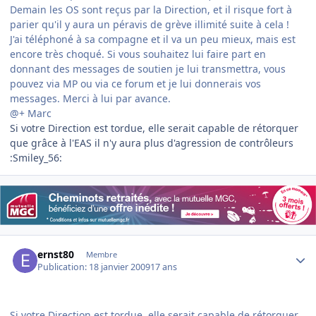
Demain les OS sont reçus par la Direction, et il risque fort à
parier qu'il y aura un péravis de grève illimité suite à cela !
J'ai téléphoné à sa compagne et il va un peu mieux, mais est
encore très choqué. Si vous souhaitez lui faire part en
donnant des messages de soutien je lui transmettra, vous
pouvez via MP ou via ce forum et je lui donnerais vos
messages. Merci à lui par avance.
@+ Marc
Si votre Direction est tordue, elle serait capable de rétorquer
que grâce à l'EAS il n'y aura plus d'agression de contrôleurs
:Smiley_56:
Author stats
ernst80
Membre
Publication:
18 janvier 2009
17 ans
Si votre Direction est tordue, elle serait capable de rétorquer