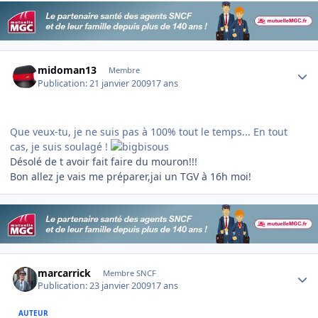
Author stats
midoman13
Membre
Publication:
21 janvier 2009
17 ans
Que veux-tu, je ne suis pas à 100% tout le temps... En tout
cas, je suis soulagé !
Désolé de t avoir fait faire du mouron!!!
Bon allez je vais me préparer,jai un TGV à 16h moi!
Author stats
marcarrick
Membre SNCF
Publication:
23 janvier 2009
17 ans
AUTEUR