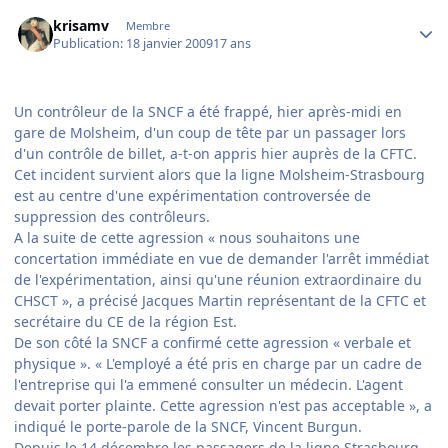
Author stats
krisamv
Membre
Publication:
18 janvier 2009
17 ans
Un contrôleur de la SNCF a été frappé, hier après-midi en
gare de Molsheim, d'un coup de tête par un passager lors
d'un contrôle de billet, a-t-on appris hier auprès de la CFTC.
Cet incident survient alors que la ligne Molsheim-Strasbourg
est au centre d'une expérimentation controversée de
suppression des contrôleurs.
A la suite de cette agression « nous souhaitons une
concertation immédiate en vue de demander l'arrêt immédiat
de l'expérimentation, ainsi qu'une réunion extraordinaire du
CHSCT », a précisé Jacques Martin représentant de la CFTC et
secrétaire du CE de la région Est.
De son côté la SNCF a confirmé cette agression « verbale et
physique ». « L'employé a été pris en charge par un cadre de
l'entreprise qui l'a emmené consulter un médecin. L'agent
devait porter plainte. Cette agression n'est pas acceptable », a
indiqué le porte-parole de la SNCF, Vincent Burgun.
Depuis le 14 décembre les passagers de la ligne Strasbourg-