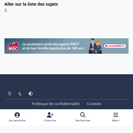
Aller sur la liste des sujets
Light Mode
Dark Mode
System Preference
Politique de confidentialité
Cookies
www.cheminots.net - Forum Libre depuis 2003
Powered by
Invision Community
Se connecter
S’inscrire
Rechercher
Menu