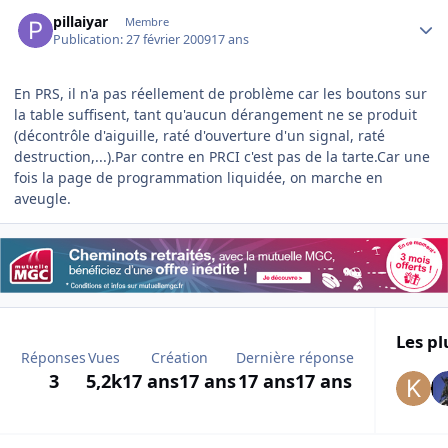
Author stats
pillaiyar
Membre
Publication:
27 février 2009
17 ans
En PRS, il n'a pas réellement de problème car les boutons sur
la table suffisent, tant qu'aucun dérangement ne se produit
(décontrôle d'aiguille, raté d'ouverture d'un signal, raté
destruction,...).Par contre en PRCI c'est pas de la tarte.Car une
fois la page de programmation liquidée, on marche en
aveugle.
Les pl
Réponses
Vues
Création
Dernière réponse
3
5,2k
17 ans
17 ans
17 ans
17 ans