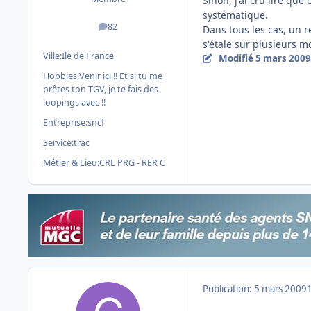
Sinon, j'ai cru lire que
systématique.
82
Dans tous les cas, un 
messages
s'étale sur plusieurs m
Ville:
Ile de France
Modifié
5 mars 2009
Hobbies:
Venir ici !! Et si tu me
prêtes ton TGV, je te fais des
loopings avec !!
Entreprise:
sncf
Service:
trac
Métier & Lieu:
CRL PRG - RER C
Publication:
5 mars 2009