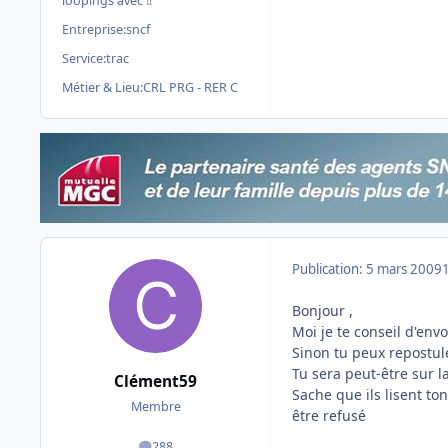
loopings avec !!
Entreprise:
sncf
Service:
trac
Métier & Lieu:
CRL PRG - RER C
Publication:
5 mars 2009
Bonjour ,
Moi je te conseil d'envo
Sinon tu peux repostule
Tu sera peut-être sur l
Clément59
Sache que ils lisent to
Membre
être refusé
288