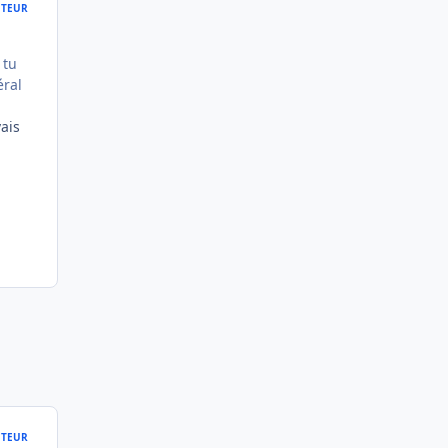
TEUR
 tu
éral
vais
TEUR