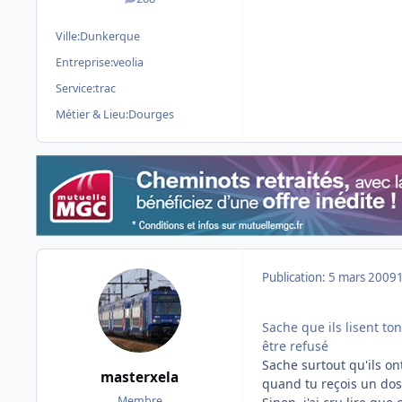
messages
Ville:
Dunkerque
Entreprise:
veolia
Service:
trac
Métier & Lieu:
Dourges
Publication:
5 mars 2009
Sache que ils lisent to
être refusé
Sache surtout qu'ils on
masterxela
quand tu reçois un doss
Membre