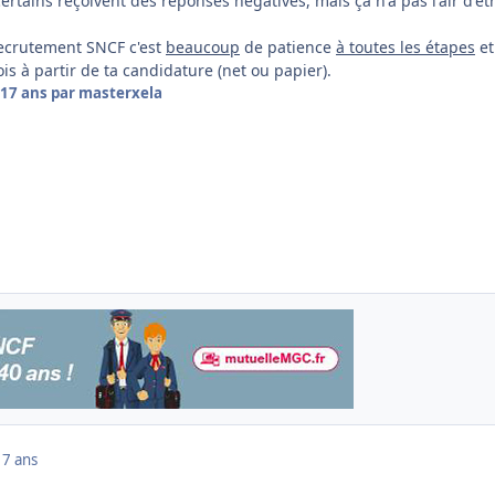
 certains reçoivent des réponses négatives, mais ça n'a pas l'air d'êt
recrutement SNCF c'est
beaucoup
de patience
à toutes les étapes
et
ois à partir de ta candidature (net ou papier).
17 ans
par masterxela
17 ans