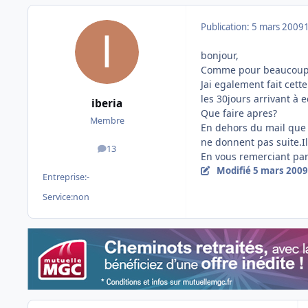
Publication:
5 mars 2009
bonjour,
Comme pour beaucoup d
Jai egalement fait cet
les 30jours arrivant à
iberia
Que faire apres?
Membre
En dehors du mail que j
ne donnent pas suite.I
13
messages
En vous remerciant pa
Modifié
5 mars 2009
Entreprise:
-
Service:
non