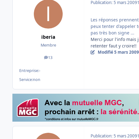
Publication:
5 mars 2009
Les réponses prennent 
peux tenter d'appeler t
pas très bon signe ...
iberia
Merci pour l'info mais 
Membre
retenter faut y croire!!
Modifié
5 mars 2009
13
messages
Entreprise:
-
Service:
non
Publication:
5 mars 2009