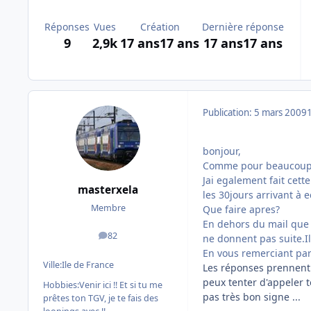
Réponses
Vues
Création
Dernière réponse
9
2,9k
17 ans
17 ans
17 ans
17 ans
Publication:
5 mars 2009
bonjour,
Comme pour beaucoup d
Jai egalement fait cet
masterxela
les 30jours arrivant à
Membre
Que faire apres?
En dehors du mail que j
82
ne donnent pas suite.I
messages
En vous remerciant pa
Ville:
Ile de France
Les réponses prennent 
peux tenter d'appeler t
Hobbies:
Venir ici !! Et si tu me
pas très bon signe ...
prêtes ton TGV, je te fais des