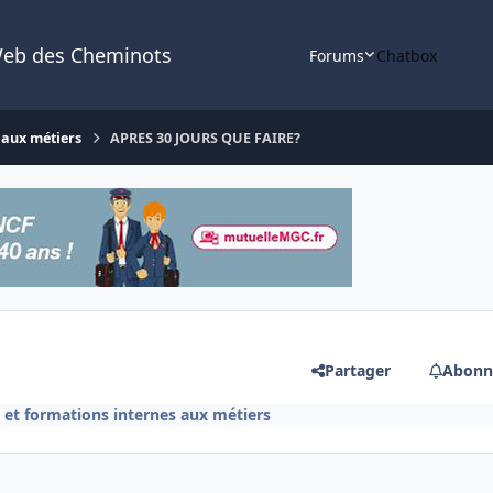
Web des Cheminots
Forums
Chatbox
 aux métiers
APRES 30 JOURS QUE FAIRE?
Partager
Abonn
et formations internes aux métiers