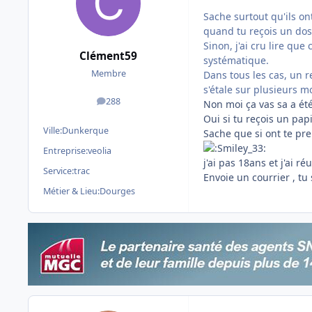
Sache surtout qu'ils on
quand tu reçois un doss
Sinon, j'ai cru lire que
Clément59
systématique.
Membre
Dans tous les cas, un 
s'étale sur plusieurs m
288
Non moi ça vas sa a été
messages
Oui si tu reçois un pap
Ville:
Dunkerque
Sache que si ont te pre
Entreprise:
veolia
j'ai pas 18ans et j'ai ré
Service:
trac
Envoie un courrier , tu
Métier & Lieu:
Dourges