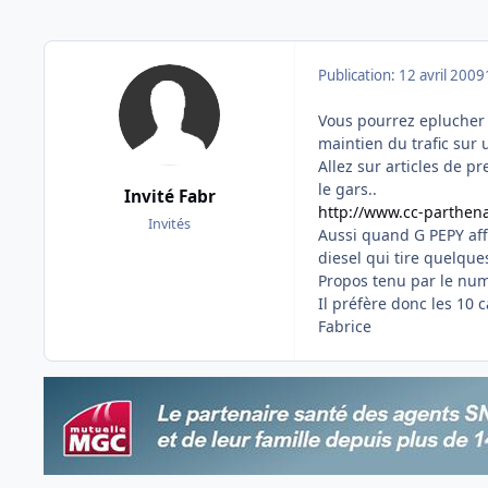
Publication:
12 avril 2009
Vous pourrez eplucher l
maintien du trafic sur u
Allez sur articles de pre
le gars..
Invité Fabr
http://www.cc-parthena
Invités
Aussi quand G PEPY affi
diesel qui tire quelqu
Propos tenu par le nume
Il préfère donc les 10 
Fabrice