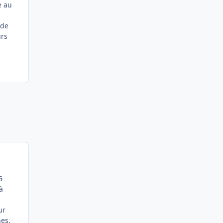
e au
 de
urs
G
à
ur
nes,