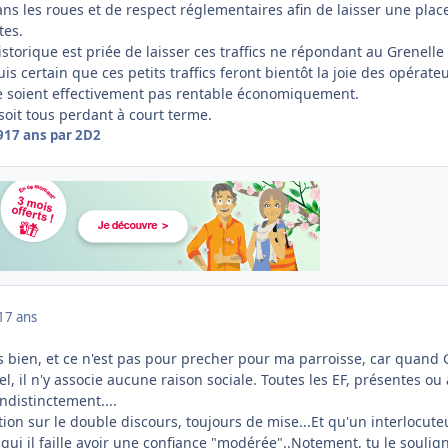
 les roues et de respect réglementaires afin de laisser une plac
tes.
istorique est priée de laisser ces traffics ne répondant au Grenelle
is certain que ces petits traffics feront bientôt la joie des opérate
ne soient effectivement pas rentable économiquement.
 soit tous perdant à court terme.
9
17 ans
par 2D2
17 ans
s bien, et ce n'est pas pour precher pour ma parroisse, car quand 
l, il n'y associe aucune raison sociale. Toutes les EF, présentes ou 
indistinctement....
ntion sur le double discours, toujours de mise...Et qu'un interlocute
ui il faille avoir une confiance "modérée"..Notement, tu le soulig