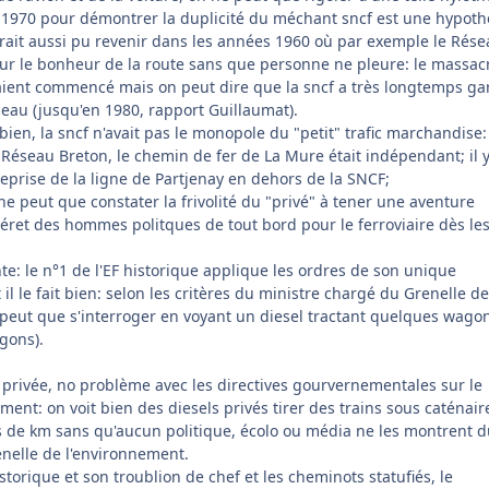
 1970 pour démontrer la duplicité du méchant sncf est une hypoth
ait aussi pu revenir dans les années 1960 où par exemple le Rése
pour le bonheur de la route sans que personne ne pleure: le massac
vaient commencé mais on peut dire que la sncf a très longtemps ga
au (jusqu'en 1980, rapport Guillaumat).
bien, la sncf n'avait pas le monopole du "petit" trafic marchandise:
n Réseau Breton, le chemin de fer de La Mure était indépendant; il 
reprise de la ligne de Partjenay en dehors de la SNCF;
 peut que constater la frivolité du "privé" à tener une aventure
ntéret des hommes politques de tout bord pour le ferroviaire dès le
e: le n°1 de l'EF historique applique les ordres de son unique
 il le fait bien: selon les critères du ministre chargé du Grenelle de
peut que s'interroger en voyant un diesel tractant quelques wago
gons).
 privée, no problème avec les directives gourvernementales sur le
ment: on voit bien des diesels privés tirer des trains sous caténair
s de km sans qu'aucun politique, écolo ou média ne les montrent 
enelle de l'environnement.
storique et son troublion de chef et les cheminots statufiés, le