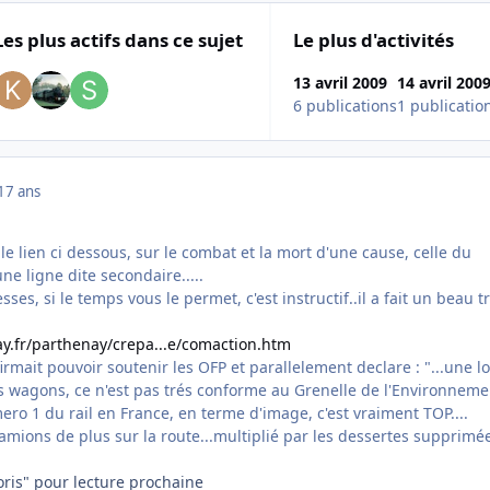
Les plus actifs dans ce sujet
Le plus d'activités
13 avril 2009
14 avril 200
6 publications
1 publicatio
17 ans
e lien ci dessous, sur le combat et la mort d'une cause, celle du
ne ligne dite secondaire.....
sses, si le temps vous le permet, c'est instructif..il a fait un beau tr
y.fr/parthenay/crepa...e/comaction.htm
rmait pouvoir soutenir les OFP et parallelement declare : "...une l
es wagons, ce n'est pas trés conforme au Grenelle de l'Environneme
ro 1 du rail en France, en terme d'image, c'est vraiment TOP....
camions de plus sur la route...multiplié par les dessertes supprimé
voris" pour lecture prochaine