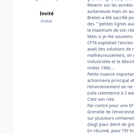
Revenir sur les années
audacieuse mais on aur
Invité
Breton a été sacrifié 
Invités
des ""petites lignes a
le maximum de son rése
Mais si je me souviens 
CFTA exploitait l'ancie
avait des solutions de 
malheureusement, on ne
industrielle et le dési
nnées 1960...
Petite nuance important
actionnaire principal et
l'environnement on ne 
(cela commence à 2 wa
C'est son role.
Par contre pour une EF
Grenelle de l'environne
sur plusieurs centaine
doigt pour denit de gr
En résumé, pour l'EF hi