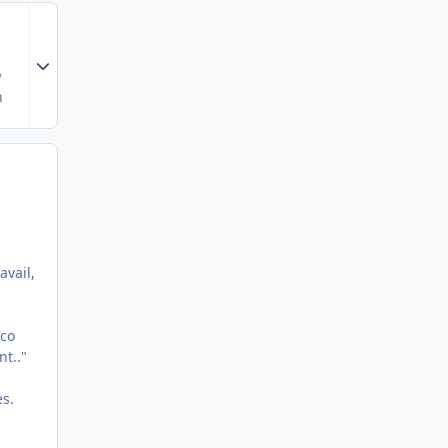
Expand topic overview
9
n
avail,
oco
nt.."
es.