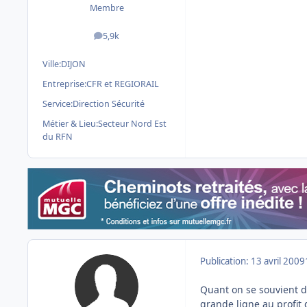
Membre
5,9k
messages
Ville:
DIJON
Entreprise:
CFR et REGIORAIL
Service:
Direction Sécurité
Métier & Lieu:
Secteur Nord Est
du RFN
Publication:
13 avril 2009
Quant on se souvient du
grande ligne au profit d