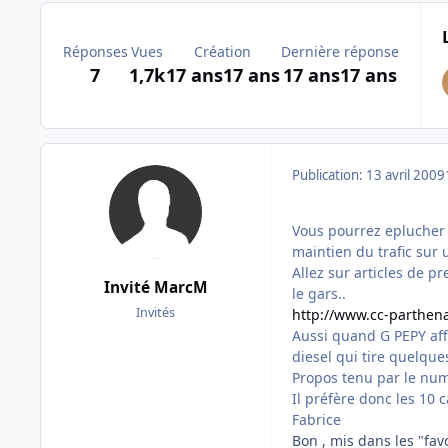
Réponses
Vues
Création
Dernière réponse
7
1,7k
17 ans
17 ans
17 ans
17 ans
Publication:
13 avril 2009
Vous pourrez eplucher l
maintien du trafic sur u
Allez sur articles de pre
Invité MarcM
le gars..
Invités
http://www.cc-parthena
Aussi quand G PEPY affi
diesel qui tire quelqu
Propos tenu par le nume
Il préfère donc les 10 
Fabrice
Bon , mis dans les "fa