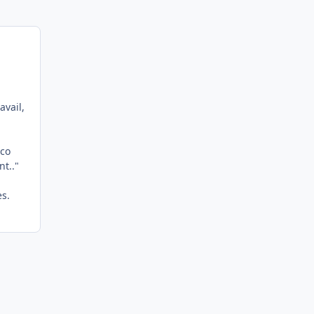
avail,
oco
nt.."
es.