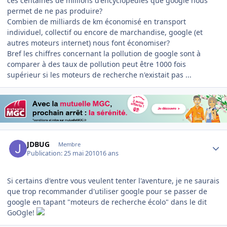
ces centaines de millions d'encyclopédies que google nous
permet de ne pas produire?
Combien de milliards de km économisé en transport
individuel, collectif ou encore de marchandise, google (et
autres moteurs internet) nous font économiser?
Bref les chiffres concernant la pollution de google sont à
comparer à des taux de pollution peut être 1000 fois
supérieur si les moteurs de recherche n'existait pas ...
Author stats
JDBUG
Membre
Publication:
25 mai 2010
16 ans
Si certains d'entre vous veulent tenter l'aventure, je ne saurais
que trop recommander d'utiliser google pour se passer de
google en tapant "moteurs de recherche écolo" dans le dit
GoOgle!