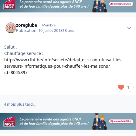
Author stats
zoreglube
Membre
Publication:
10 juillet 2013
13 ans
Salut ,
Chauffage service :
http://www.rtbf.be/info/societe/detail_et-si-on-utilisait-les-
serveurs-informatiques-pour-chauffer-les-maisons?
id=8045897
1
4 mois plus tard...