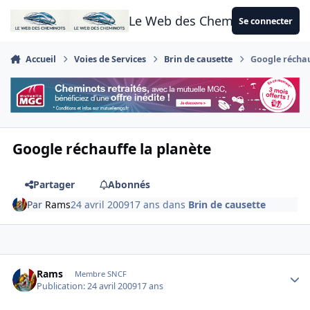
Aller au contenu
Le Web des Cheminots
Se connecter
Accueil
Voies de Services
Brin de causette
Google réchau
Google réchauffe la planète
Partager
Abonnés
Par
Rams
24 avril 2009
17 ans
dans
Brin de causette
Author stats
Rams
Membre SNCF
Publication:
24 avril 2009
17 ans