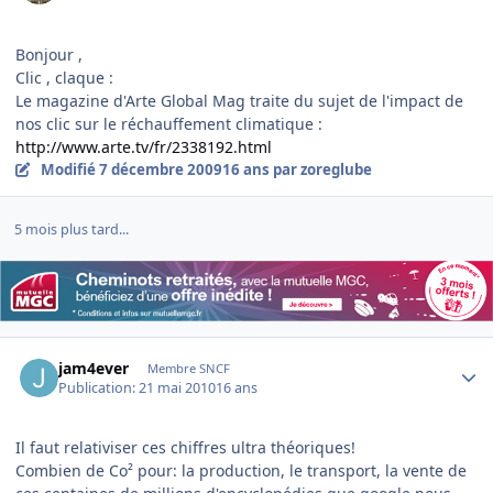
Bonjour ,
Clic , claque :
Le magazine d'Arte Global Mag traite du sujet de l'impact de
nos clic sur le réchauffement climatique :
http://www.arte.tv/fr/2338192.html
Modifié
7 décembre 2009
16 ans
par zoreglube
5 mois plus tard...
Author stats
jam4ever
Membre SNCF
Publication:
21 mai 2010
16 ans
Il faut relativiser ces chiffres ultra théoriques!
Combien de Co² pour: la production, le transport, la vente de