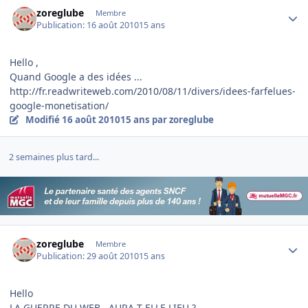
Author stats
zoreglube
Membre
Publication:
16 août 2010
15 ans
Hello ,
Quand Google a des idées ...
http://fr.readwriteweb.com/2010/08/11/divers/idees-farfelues-
google-monetisation/
Modifié
16 août 2010
15 ans
par zoreglube
2 semaines plus tard...
Author stats
zoreglube
Membre
Publication:
29 août 2010
15 ans
Hello
LA GUERRE DU WEB , AURA T ELLE LIEU ?