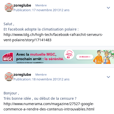
Author stats
zoreglube
Membre
Publication:
17 novembre 2013
12 ans
Salut ,
Et Facebook adopte la climatisation polaire :
http://www.tdg.ch/high-tech/facebook-rafraichit-serveurs-
vent-polaire/story/17141483
Author stats
zoreglube
Membre
Publication:
18 novembre 2013
12 ans
Bonjour ,
Très bonne idée , ou début de la censure ?
http://www.numerama.com/magazine/27527-google-
commence-a-rendre-des-contenus-introuvables.html