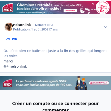
Author stats
nelsonlink
Membre SNCF
Publication:
1 août 2009
17 ans
AUTEUR
Oui c'est bien ce batiment juste a la fin des grilles qui longent
les voies
merci
@+ nelsonlink
Créer un compte ou se connecter pour
commenter