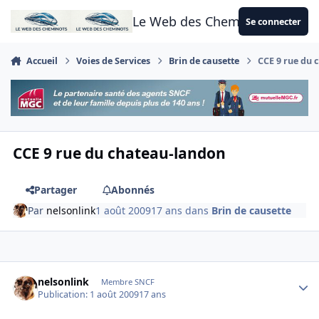
Aller au contenu
Le Web des Cheminots
Se connecter
Accueil
Voies de Services
Brin de causette
CCE 9 rue du 
CCE 9 rue du chateau-landon
Partager
Abonnés
Par
nelsonlink
1 août 2009
17 ans
dans
Brin de causette
Author stats
nelsonlink
Membre SNCF
Publication:
1 août 2009
17 ans