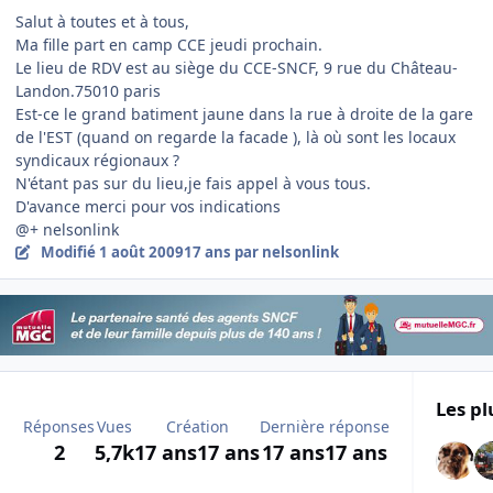
Salut à toutes et à tous,
Ma fille part en camp CCE jeudi prochain.
Le lieu de RDV est au siège du CCE-SNCF, 9 rue du Château-
Landon.75010 paris
Est-ce le grand batiment jaune dans la rue à droite de la gare
de l'EST (quand on regarde la facade ), là où sont les locaux
syndicaux régionaux ?
N'étant pas sur du lieu,je fais appel à vous tous.
D'avance merci pour vos indications
@+ nelsonlink
Modifié
1 août 2009
17 ans
par nelsonlink
Les pl
Réponses
Vues
Création
Dernière réponse
2
5,7k
17 ans
17 ans
17 ans
17 ans