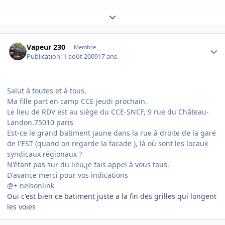
Expand topic overview
Author stats
Vapeur 230
Membre
Publication:
1 août 2009
17 ans
Salut à toutes et à tous,
Ma fille part en camp CCE jeudi prochain.
Le lieu de RDV est au siège du CCE-SNCF, 9 rue du Château-
Landon.75010 paris
Est-ce le grand batiment jaune dans la rue à droite de la gare
de l'EST (quand on regarde la facade ), là où sont les locaux
syndicaux régionaux ?
N'étant pas sur du lieu,je fais appel à vous tous.
D'avance merci pour vos indications
@+ nelsonlink
Oui c'est bien ce batiment juste a la fin des grilles qui longent
les voies