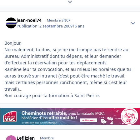
Expand topic overview
Author stats
jean-noel74
Membre SNCF
Publication:
2 septembre 2009
16 ans
Bonjour,
Normalement, tu dois, si je ne me trompe pas te rendre au
Bureau Administratif dont tu dépens, et leur demander
d'effectuer la réservation pour tes déplacements.
Ramène leur ta convocation, et au mieux les horaires que tu
auras trouvé sur intranet (c'est peut-être maché le travail,
mais certaines personnes ronchonnent, même si c'est leur
travail)...
Bon courage pour ta formation à Saint Pierre.
Author stats
Leflizien
Membre