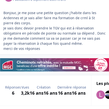
Bonjour, je me pose une petite question j'habite dans les
Ardennes et je vais aller faire ma formation de crml à St
pierre des corps.
Je vais donc devoir prendre le TGV qui est à réservation
obligatoire en période de pointe ou normale sa dépend . Donc
je me demande comment sa va se passer car je ne vais pas
payer la réservation à chaque fois quand même.
merci de vos réponses
Les pl
Réponses
Vues
Création
Dernière réponse
6
3,2k
16 ans
16 ans
16 ans
16 ans