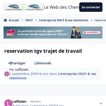
Aller au contenu
Le Web des Cheminots
Se connecter
Accueil
SNCF
L'entreprise SNCF & ses cheminots
reservat
reservation tgv trajet de travail
Partager
Abonnés
Par
Leflizien
2 septembre 2009
16 ans
dans
L'entreprise SNCF & ses
cheminots
Author stats
Leflizien
Membre
Publication:
2 septembre 2009
16 ans