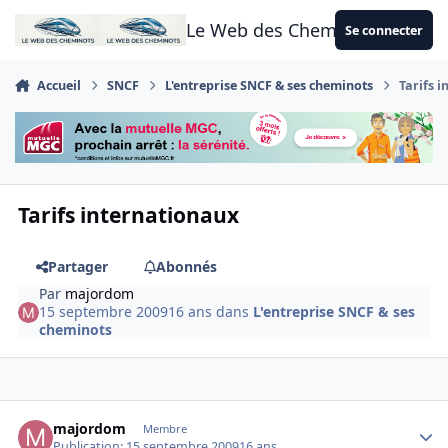
Aller au contenu
Le Web des Cheminots
Se connecter
Accueil
SNCF
L'entreprise SNCF & ses cheminots
Tarifs 
Tarifs internationaux
Partager
Abonnés
Par
majordom
15 septembre 2009
16 ans
dans
L'entreprise SNCF & ses
cheminots
Author stats
majordom
Membre
Publication:
15 septembre 2009
16 ans