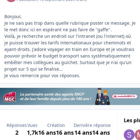
Bonjour,
Je ne sais pas trop dans quelle rubrique poster ce message. Je
le met donc ici en espérant ne pas faire de "gaffe".
Voilà, je recherche un endroit sur l'intranet (ou l'internet) où
je puisse trouver les tarifs internationaux pour cheminots et
ayant-droits. J'adore voyager en train en Europe et je voudrais
pouvoir prévoir le budget transport sans systématiquement
embêter mes collègues au guichet. Surtout que je n'ai qu'un
projet sur 5 qui se finalise...
Je vous remercie pour vos réponses.
Les pl
Réponses
Vues
Création
Dernière réponse
2
1,7k
16 ans
16 ans
14 ans
14 ans