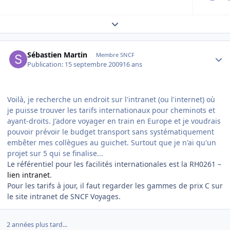
Expand topic overview
Author stats
Sébastien Martin
Membre SNCF
Publication:
15 septembre 2009
16 ans
Voilà, je recherche un endroit sur l'intranet (ou l'internet) où
je puisse trouver les tarifs internationaux pour cheminots et
ayant-droits. J'adore voyager en train en Europe et je voudrais
pouvoir prévoir le budget transport sans systématiquement
embêter mes collègues au guichet. Surtout que je n'ai qu'un
projet sur 5 qui se finalise...
Le référentiel pour les facilités internationales est la RH0261 –
lien intranet
.
Pour les tarifs à jour, il faut regarder les gammes de prix C sur
le site intranet de SNCF Voyages.
2 années plus tard...