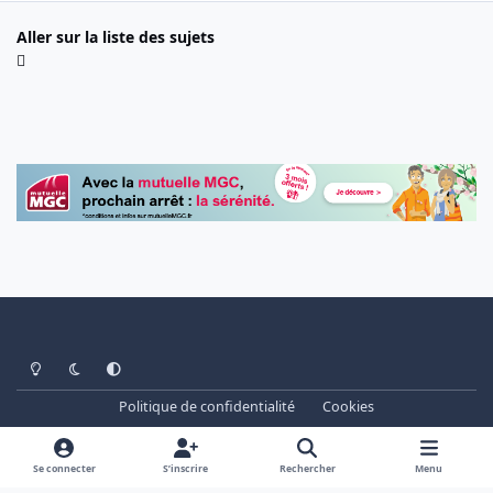
Aller sur la liste des sujets
Light Mode
Dark Mode
System Preference
Politique de confidentialité
Cookies
www.cheminots.net - Forum Libre depuis 2003
Powered by
Invision Community
Se connecter
S’inscrire
Rechercher
Menu