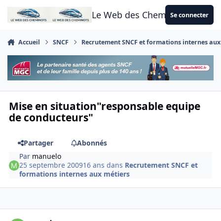
Aller au contenu
Le Web des Cheminots
Se connecter
Accueil
SNCF
Recrutement SNCF et formations internes aux
Mise en situation"responsable equipe
de conducteurs"
Partager
Abonnés
Par
manuelo
25 septembre 2009
16 ans
dans
Recrutement SNCF et
formations internes aux métiers
Author stats