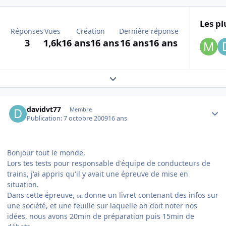
Les pl
Réponses
Vues
Création
Dernière réponse
3
1,6k
16 ans
16 ans
16 ans
16 ans
Expand topic overview
Author stats
davidvt77
Membre
Publication:
7 octobre 2009
16 ans
Bonjour tout le monde,
Lors tes tests pour responsable d'équipe de conducteurs de
trains, j'ai appris qu'il y avait une épreuve de mise en
situation.
Dans cette épreuve,
donne un livret contenant des infos sur
on
une société, et une feuille sur laquelle on doit noter nos
idées, nous avons 20min de préparation puis 15min de