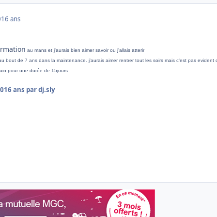
0
16 ans
ormation
au mans et j'aurais bien aimer savoir ou j'allais atterir
u bout de 7 ans dans la maintenance. j'aurais aimer rentrer tout les soirs mais c'est pas evident 
juin pour une durée de 15jours
10
16 ans
par dj.sly