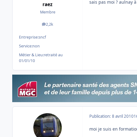
sais pas moi ? aulnay à 
raez
Membre
2,2k
messages
Entreprise:
sncf
Service:
non
Métier & Lieu:
retraité au
01/01/10
Publication:
8 avril 2010
1
moi je suis en formatio