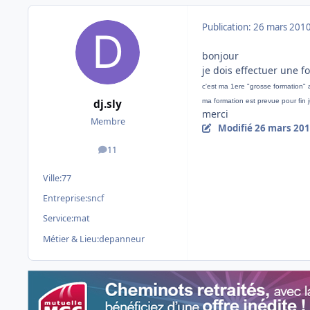
Publication:
26 mars 201
bonjour
je dois effectuer une f
c'est ma 1ere "grosse formation" a
ma formation est prevue pour fin 
dj.sly
merci
Membre
Modifié
26 mars 20
11
messages
Ville:
77
Entreprise:
sncf
Service:
mat
Métier & Lieu:
depanneur