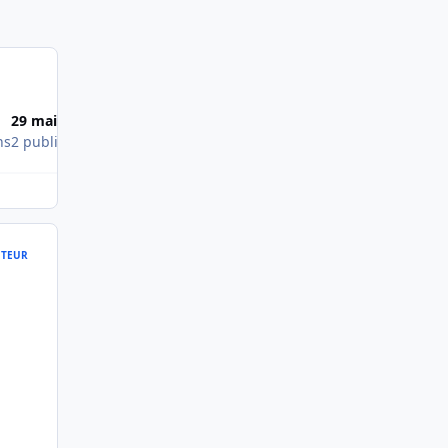
29 mai 2010
18 juil. 2010
ns
2 publications
1 publication
TEUR