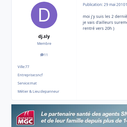
Publication:
29 mai 2010
moi j'y suis les 2 der
je vais d'ailleurs sure
rentré vers 20h )
dj.sly
Membre
11
messages
Ville:
77
Entreprise:
sncf
Service:
mat
Métier & Lieu:
depanneur