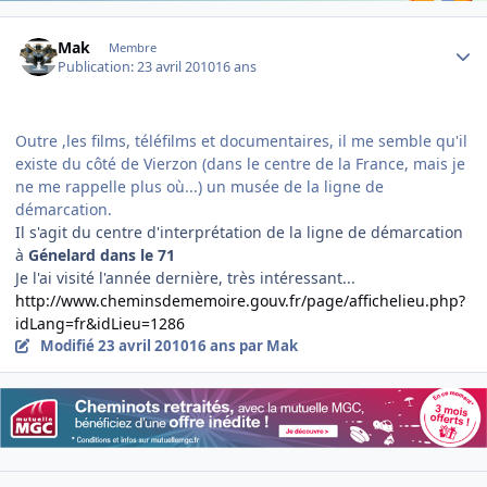
Author stats
Mak
Membre
Publication:
23 avril 2010
16 ans
Outre ,les films, téléfilms et documentaires, il me semble qu'il
existe du côté de Vierzon (dans le centre de la France, mais je
ne me rappelle plus où...) un musée de la ligne de
démarcation.
Il s'agit du centre d'interprétation de la ligne de démarcation
à
Génelard dans le 71
Je l'ai visité l'année dernière, très intéressant...
http://www.cheminsdememoire.gouv.fr/page/affichelieu.php?
idLang=fr&idLieu=1286
Modifié
23 avril 2010
16 ans
par Mak