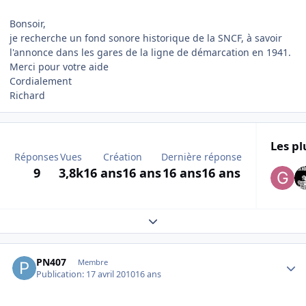
Bonsoir,
je recherche un fond sonore historique de la SNCF, à savoir
l'annonce dans les gares de la ligne de démarcation en 1941.
Merci pour votre aide
Cordialement
Richard
Les pl
Réponses
Vues
Création
Dernière réponse
9
3,8k
16 ans
16 ans
16 ans
16 ans
Expand topic overview
Author stats
PN407
Membre
Publication:
17 avril 2010
16 ans