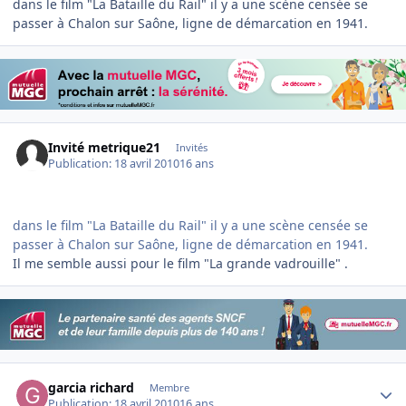
dans le film "La Bataille du Rail" il y a une scène censée se
passer à Chalon sur Saône, ligne de démarcation en 1941.
Invité metrique21
Invités
Publication:
18 avril 2010
16 ans
dans le film "La Bataille du Rail" il y a une scène censée se
passer à Chalon sur Saône, ligne de démarcation en 1941.
Il me semble aussi pour le film "La grande vadrouille" .
Author stats
garcia richard
Membre
Publication:
18 avril 2010
16 ans