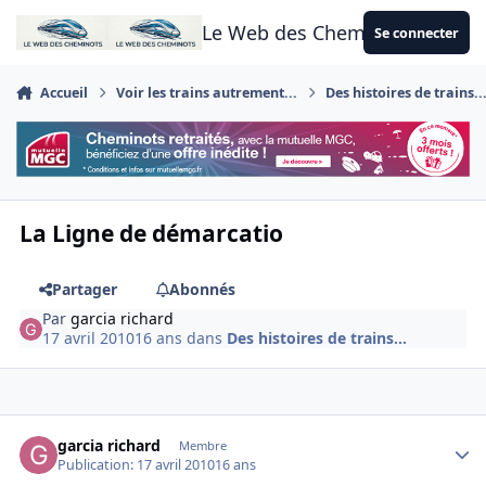
Aller au contenu
Le Web des Cheminots
Se connecter
Accueil
Voir les trains autrement...
Des histoires de trains..
La Ligne de démarcatio
Partager
Abonnés
Par
garcia richard
17 avril 2010
16 ans
dans
Des histoires de trains...
Author stats
garcia richard
Membre
Publication:
17 avril 2010
16 ans