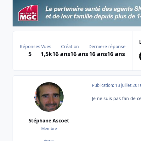
Réponses
Vues
Création
Dernière réponse
5
1,5k
16 ans
16 ans
16 ans
16 ans
Publication:
13 juillet 201
Je ne suis pas fan de c
Stéphane Ascoët
Membre