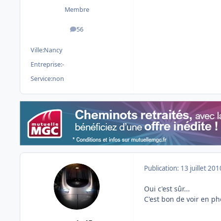
Membre
56
messages
Ville:
Nancy
Entreprise:
-
Service:
non
Publication:
13 juillet 201
Oui c'est sûr...
C'est bon de voir en ph