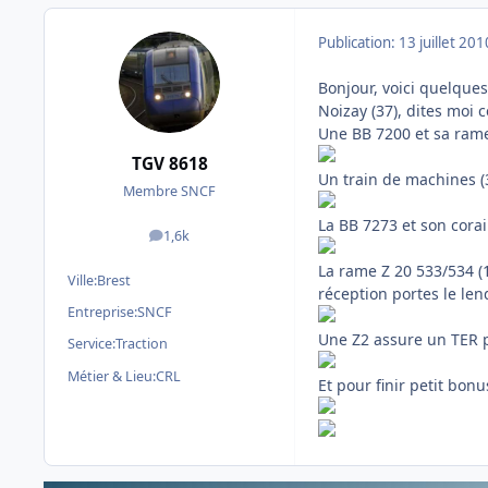
Publication:
13 juillet 201
Bonjour, voici quelques
Noizay (37), dites moi
Une BB 7200 et sa ram
TGV 8618
Un train de machines (3
Membre SNCF
La BB 7273 et son corail
1,6k
messages
La rame Z 20 533/534 (1
Ville:
Brest
réception portes le le
Entreprise:
SNCF
Une Z2 assure un TER p
Service:
Traction
Métier & Lieu:
CRL
Et pour finir petit bon