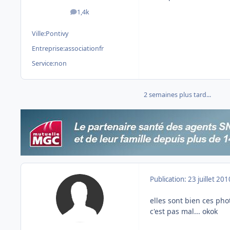
1,4k
messages
Ville:
Pontivy
Entreprise:
associationfr
Service:
non
2 semaines plus tard...
Publication:
23 juillet 201
elles sont bien ces pho
c'est pas mal... okok