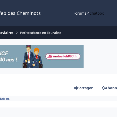
Web des Cheminots
Forums
Chatbox
roviaires
Petite séance en Touraine
Partager
Abonn
iaires