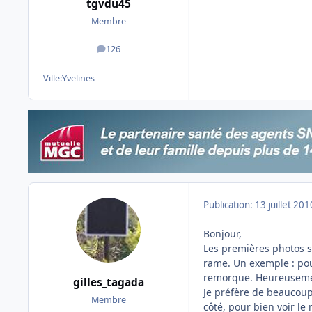
tgvdu45
Membre
126
messages
Ville:
Yvelines
Publication:
13 juillet 201
Bonjour,
Les premières photos so
rame. Un exemple : pour
remorque. Heureusement
gilles_tagada
Je préfère de beaucoup,
Membre
côté, pour bien voir le