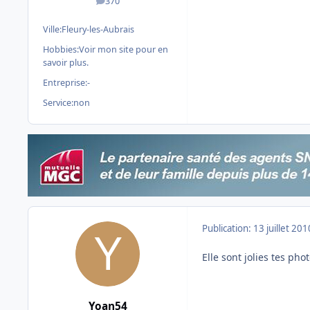
370
messages
Ville:
Fleury-les-Aubrais
Hobbies:
Voir mon site pour en
savoir plus.
Entreprise:
-
Service:
non
Publication:
13 juillet 201
Elle sont jolies tes pho
Yoan54