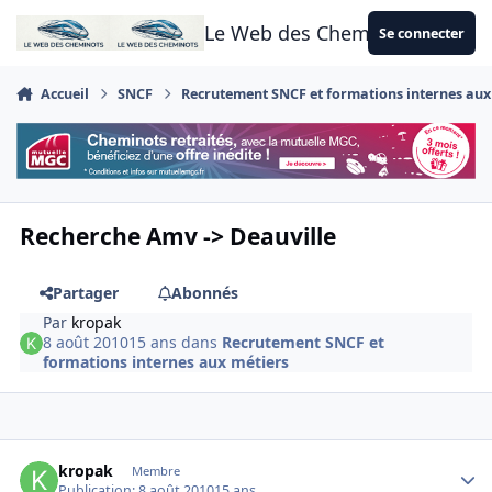
Aller au contenu
Le Web des Cheminots
Se connecter
Accueil
SNCF
Recrutement SNCF et formations internes aux
Recherche Amv -> Deauville
Partager
Abonnés
Par
kropak
8 août 2010
15 ans
dans
Recrutement SNCF et
formations internes aux métiers
Author stats
kropak
Membre
Publication:
8 août 2010
15 ans