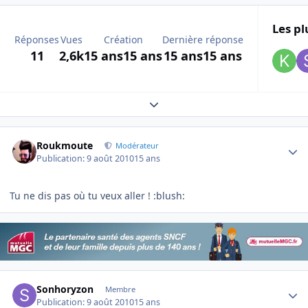
Les pl
Réponses
Vues
Création
Dernière réponse
11
2,6k
15 ans
15 ans
15 ans
15 ans
Expand topic overview
Author stats
Roukmoute
Modérateur
Publication:
9 août 2010
15 ans
Tu ne dis pas où tu veux aller ! :blush:
Author stats
Sonhoryzon
Membre
Publication:
9 août 2010
15 ans