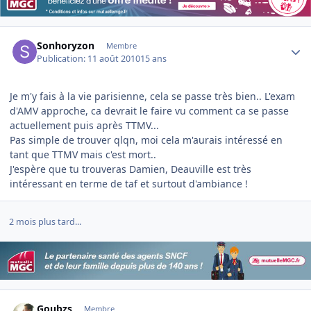
Author stats
Sonhoryzon
Membre
Publication:
11 août 2010
15 ans
Je m'y fais à la vie parisienne, cela se passe très bien.. L'exam
d'AMV approche, ca devrait le faire vu comment ca se passe
actuellement puis après TTMV...
Pas simple de trouver qlqn, moi cela m'aurais intéressé en
tant que TTMV mais c'est mort..
J'espère que tu trouveras Damien, Deauville est très
intéressant en terme de taf et surtout d'ambiance !
2 mois plus tard...
Author stats
Goubzs
Membre