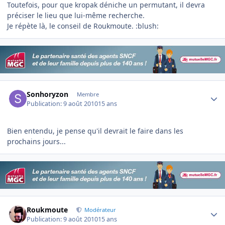
Toutefois, pour que kropak déniche un permutant, il devra
préciser le lieu que lui-même recherche.
Je répète là, le conseil de Roukmoute. :blush:
Author stats
Sonhoryzon
Membre
Publication:
9 août 2010
15 ans
Bien entendu, je pense qu'il devrait le faire dans les
prochains jours...
Author stats
Roukmoute
Modérateur
Publication:
9 août 2010
15 ans