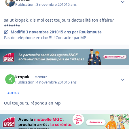
Publication:
3 novembre 2010
15 ans
salut kropak, dis moi cest toujours dactualité ton affaire?
*******
Modifié
3 novembre 2010
15 ans
par Roukmoute
Pas de téléphone en clair !!!!! Contacter par MP.
Author stats
kropak
Membre
Publication:
4 novembre 2010
15 ans
AUTEUR
Oui toujours, répondu en Mp