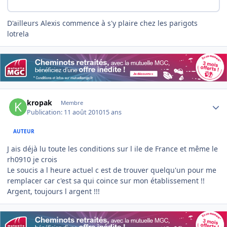
D'ailleurs Alexis commence à s'y plaire chez les parigots
lotrela
Author stats
kropak
Membre
Publication:
11 août 2010
15 ans
AUTEUR
J ais déjà lu toute les conditions sur l ile de France et même le
rh0910 je crois
Le soucis a l heure actuel c est de trouver quelqu'un pour me
remplacer car c'est sa qui coince sur mon établissement !!
Argent, toujours l argent !!!