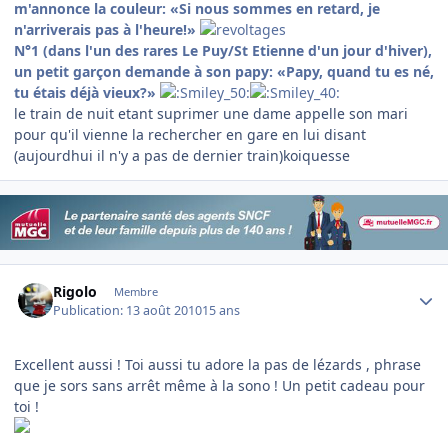
m'annonce la couleur: «Si nous sommes en retard, je
n'arriverais pas à l'heure!»
N°1 (dans l'un des rares Le Puy/St Etienne d'un jour d'hiver),
un petit garçon demande à son papy: «Papy, quand tu es né,
tu étais déjà vieux?»
le train de nuit etant suprimer une dame appelle son mari
pour qu'il vienne la rechercher en gare en lui disant
(aujourdhui il n'y a pas de dernier train)koiquesse
Author stats
Rigolo
Membre
Publication:
13 août 2010
15 ans
Excellent aussi ! Toi aussi tu adore la pas de lézards , phrase
que je sors sans arrêt même à la sono ! Un petit cadeau pour
toi !