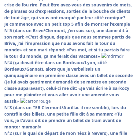
crise de fou rire. Peut être avez-vous des souvenirs de mots,
de phrases ou d'expressions, sorties de la bouche de clients
de tout âge, qui vous ont marqué par leur côté comique?
Je commence avec un petit top 5 afin de montrer l'exemple
N°5 (dans un Brive/Clermont, j'en suis sur), une dame dit à
son mari: «C'est dingue, depuis que nous sommes partis de
Brive, j'ai l'impression que nous avons fait le tour du
monde» et son mari répond: «Pas moi, et si tu partais faire
le tour du monde, ça me ferait des vacances»
N°4 (ça devait être dans un Bordeaux/Lyon, côté
Bordeaux/Gannat), alors que je verbalisais un
quinquagénaire en première classe avec un billet de seconde
(je lui avais gentiment demandé de se mettre en seconde
classe auparavant), celui-ci me dit: «Je vais écrire à Sarkozy
pour me plaindre et vous allez avoir une amende vous
aussi!»
N°3 (dans un TER Clermont/Aurillac il me semble), lors du
contrôle des billets, une petite fille dit à sa maman: «Tu
vois, je t'avais dit de prendre un billet de train avant de
monter maman!»
N°2 (sur le quai de départ de mon Téoz à Nevers), une fille