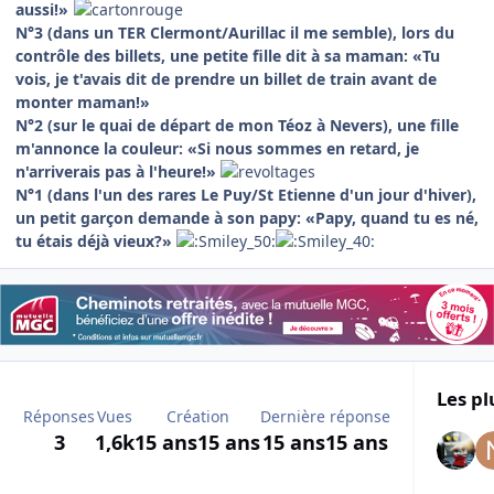
aussi!»
N°3 (dans un TER Clermont/Aurillac il me semble), lors du
contrôle des billets, une petite fille dit à sa maman: «Tu
vois, je t'avais dit de prendre un billet de train avant de
monter maman!»
N°2 (sur le quai de départ de mon Téoz à Nevers), une fille
m'annonce la couleur: «Si nous sommes en retard, je
n'arriverais pas à l'heure!»
N°1 (dans l'un des rares Le Puy/St Etienne d'un jour d'hiver),
un petit garçon demande à son papy: «Papy, quand tu es né,
tu étais déjà vieux?»
Les pl
Réponses
Vues
Création
Dernière réponse
3
1,6k
15 ans
15 ans
15 ans
15 ans