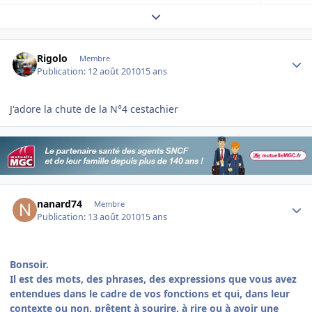
Expand topic overview
Author stats
Rigolo
Membre
Publication:
12 août 2010
15 ans
J'adore la chute de la N°4 cestachier
Author stats
nanard74
Membre
Publication:
13 août 2010
15 ans
Bonsoir.
Il est des mots, des phrases, des expressions que vous avez
entendues dans le cadre de vos fonctions et qui, dans leur
contexte ou non, prêtent à sourire, à rire ou à avoir une