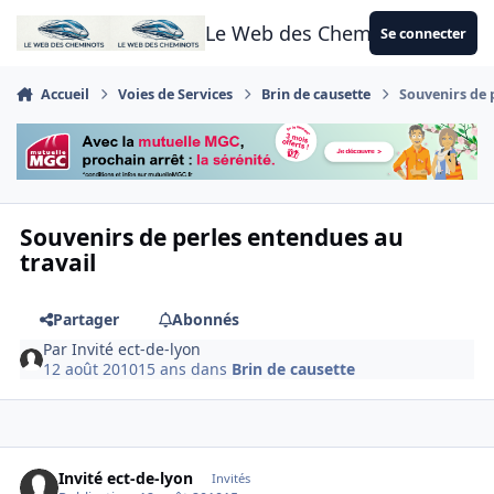
Aller au contenu
Le Web des Cheminots
Se connecter
Accueil
Voies de Services
Brin de causette
Souvenirs de 
Souvenirs de perles entendues au
travail
Partager
Abonnés
Par
Invité ect-de-lyon
12 août 2010
15 ans
dans
Brin de causette
Invité ect-de-lyon
Invités