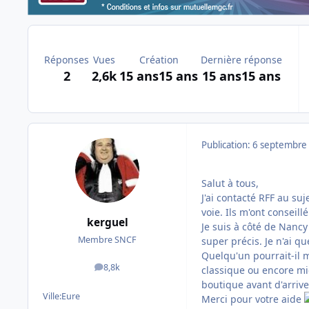
Réponses
Vues
Création
Dernière réponse
2
2,6k
15 ans
15 ans
15 ans
15 ans
Publication:
6 septembre
Salut à tous,
J'ai contacté RFF au su
voie. Ils m'ont conseil
kerguel
Je suis à côté de Nan
Membre SNCF
super précis. Je n'ai qu
Quelqu'un pourrait-il m
8,8k
classique ou encore mie
messages
boutique avant d'arrive
Ville:
Eure
Merci pour votre aide