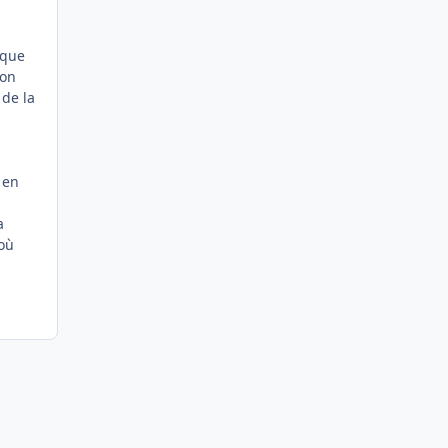
.
 que
ion
 de la
 en
a
 où