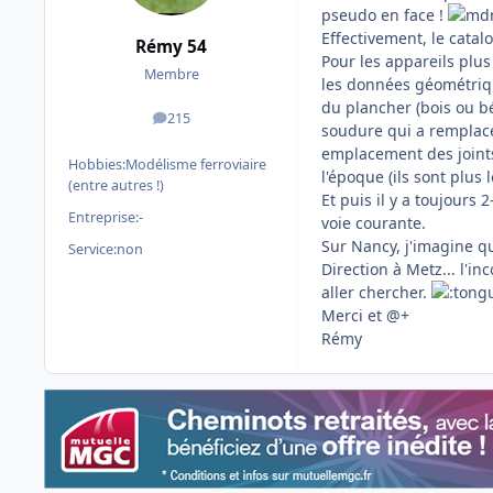
pseudo en face !
Effectivement, le catal
Rémy 54
Pour les appareils plus 
Membre
les données géométrique
du plancher (bois ou bé
215
messages
soudure qui a remplacé
emplacement des joints)
Hobbies:
Modélisme ferroviaire
l'époque (ils sont plus l
(entre autres !)
Et puis il y a toujours
Entreprise:
-
voie courante.
Sur Nancy, j'imagine qu
Service:
non
Direction à Metz... l'i
aller chercher.
Merci et @+
Rémy