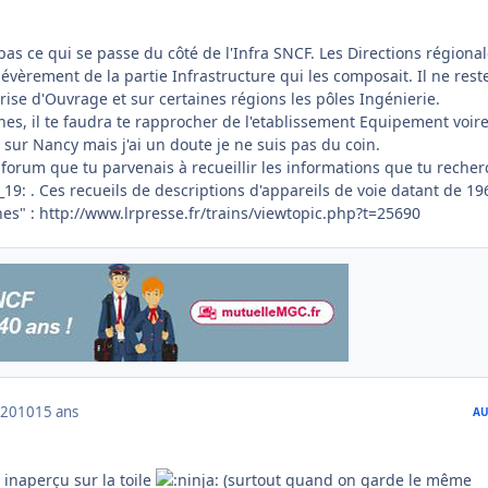
pas ce qui se passe du côté de l'Infra SNCF. Les Directions régiona
évèrement de la partie Infrastructure qui les composait. Il ne rest
rise d'Ouvrage et sur certaines régions les pôles Ingénierie.
hes, il te faudra te rapprocher de l'etablissement Equipement voir
r sur Nancy mais j'ai un doute je ne suis pas du coin.
e forum que tu parvenais à recueillir les informations que tu reche
. Ces recueils de descriptions d'appareils de voie datant de 19
es" : http://www.lrpresse.fr/trains/viewtopic.php?t=25690
 2010
15 ans
AU
r inaperçu sur la toile
(surtout quand on garde le même