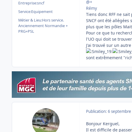
@+
Entreprise:
sncf
Rémy
Service:
Equipement
Tiens donc RFF ne sait 
Métier & Lieu:
Hors service.
SNCF ont été allégées s
Anciennement Normandie +
plus que les pôles Mait
PRG+PSL
Pour ce que tu recherc
l'UO qui doit se trouve
J'ai trouvé sur un autr
sont extrêmement "rich
Publication:
6 septembre
Bonjour Kerguel,
Il est difficile de passe