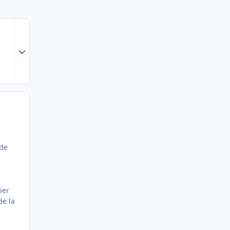
Expand topic overview
 de
ier
de la