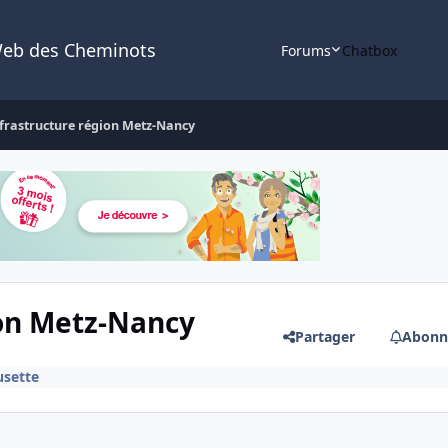
Web des Cheminots
Forums
Chatbox
nfrastructure région Metz-Nancy
ion Metz-Nancy
Partager
Abonn
usette