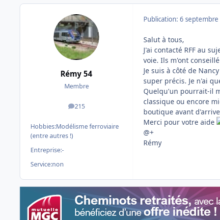
Publication:
6 septembre
Salut à tous,
J'ai contacté RFF au su
voie. Ils m'ont conseil
Je suis à côté de Nan
Rémy 54
super précis. Je n'ai qu
Membre
Quelqu'un pourrait-il m
classique ou encore mie
215
messages
boutique avant d'arrive
Merci pour votre aide
Hobbies:
Modélisme ferroviaire
@+
(entre autres !)
Rémy
Entreprise:
-
Service:
non