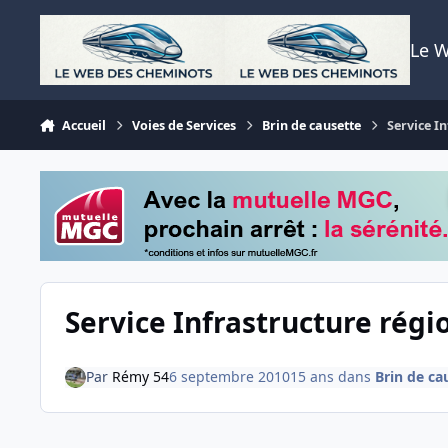
Aller au contenu
Le 
Accueil
Voies de Services
Brin de causette
Service I
Service Infrastructure rég
Par
Rémy 54
6 septembre 2010
15 ans
dans
Brin de ca