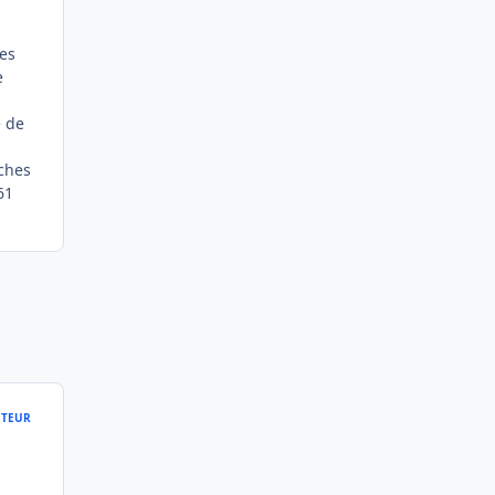
les
e
e de
rches
61
TEUR