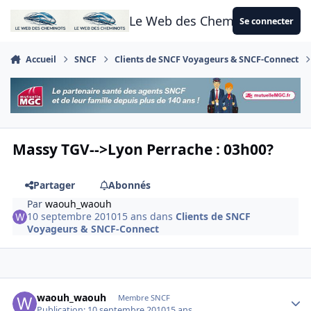
Aller au contenu
Le Web des Cheminots
Se connecter
Accueil
SNCF
Clients de SNCF Voyageurs & SNCF-Connect
Massy TGV-->Lyon Perrache : 03h00?
Partager
Abonnés
Par
waouh_waouh
10 septembre 2010
15 ans
dans
Clients de SNCF
Voyageurs & SNCF-Connect
Author stats
waouh_waouh
Membre SNCF
Publication:
10 septembre 2010
15 ans