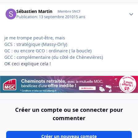
Author stats
Sébastien Martin
Membre SNCF
Publication:
13 septembre 2010
15 ans
je me trompe peut-être, mais
GCS : stratégique (Massy-Orly)
GC : ou encore GCO : ordinaire ( la boucle)
GCC : complémentaire (du côté de Chènevières)
OK ceci explique cela !
Créer un compte ou se connecter pour
commenter
Créer un nouveau compte