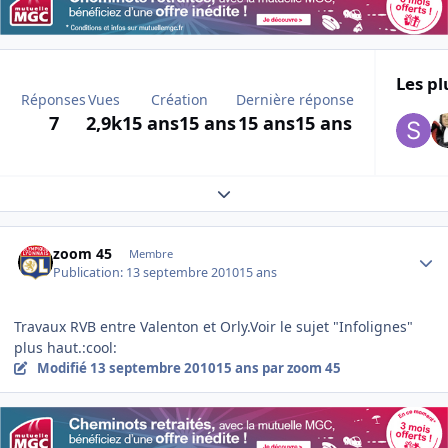
Les pl
Réponses
Vues
Création
Dernière réponse
7
2,9k
15 ans
15 ans
15 ans
15 ans
Expand topic overview
Author stats
zoom 45
Membre
Publication:
13 septembre 2010
15 ans
Travaux RVB entre Valenton et Orly.Voir le sujet "Infolignes"
plus haut.:cool:
Modifié
13 septembre 2010
15 ans
par zoom 45