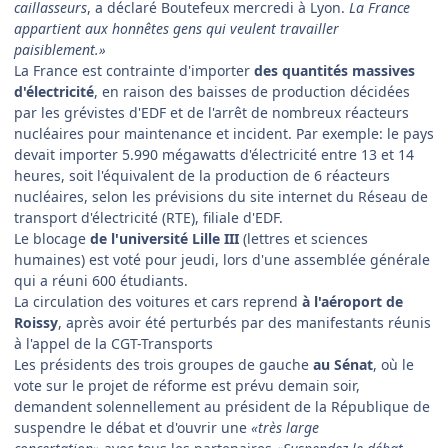
caillasseurs
, a déclaré Boutefeux mercredi à Lyon.
La France
appartient aux honnêtes gens qui veulent travailler
paisiblement.»
La France est contrainte d'importer
des quantités massives
d'électricité
, en raison des baisses de production décidées
par les grévistes d'EDF et de l'arrêt de nombreux réacteurs
nucléaires pour maintenance et incident. Par exemple: le pays
devait importer 5.990 mégawatts d'électricité entre 13 et 14
heures, soit l'équivalent de la production de 6 réacteurs
nucléaires, selon les prévisions du site internet du Réseau de
transport d'électricité (RTE), filiale d'EDF.
Le blocage
de l'université Lille III
(lettres et sciences
humaines) est voté pour jeudi, lors d'une assemblée générale
qui a réuni 600 étudiants.
La circulation des voitures et cars reprend
à l'aéroport de
Roissy
, après avoir été perturbés par des manifestants réunis
à l'appel de la CGT-Transports
Les présidents des trois groupes de gauche
au Sénat
, où le
vote sur le projet de réforme est prévu demain soir,
demandent solennellement au président de la République de
suspendre le débat et d'ouvrir une
«très large