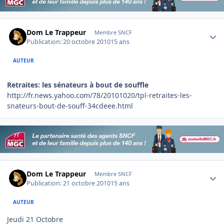
Author stats
Dom Le Trappeur
Membre SNCF
Publication:
20 octobre 2010
15 ans
AUTEUR
Retraites: les sénateurs à bout de souffle
http://fr.news.yahoo.com/78/20101020/tpl-retraites-les-
snateurs-bout-de-souff-34cdeee.html
Author stats
Dom Le Trappeur
Membre SNCF
Publication:
21 octobre 2010
15 ans
AUTEUR
Jeudi 21 Octobre