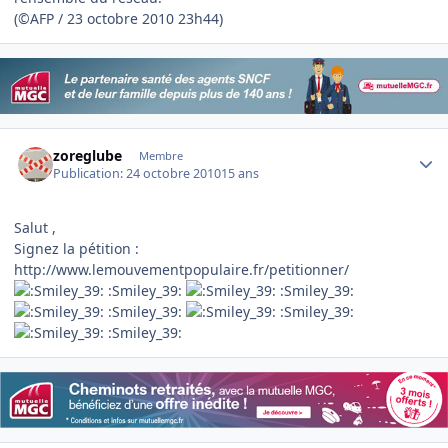
(©AFP / 23 octobre 2010 23h44)
Author stats
zoreglube
Membre
Publication:
24 octobre 2010
15 ans
Salut ,
Signez la pétition :
http://www.lemouvementpopulaire.fr/petitionner/
:Smiley_39:
:Smiley_39:
:Smiley_39:
:Smiley_39:
:Smiley_39: