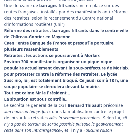
Une douzaine de
barrages filtrants
sont en place sur des
routes françaises, installés par des manifestants anti-réforme
des retraites, selon le recensement du Centre national
d'informations routières (Cnir)
Réforme des retraites : barrages filtrants dans le centre-ville
de Château-Gontier en Mayenne
Caen : entre Banque de France et presqu’île portuaire,
plusieurs rassemblements
Retraites : les actions se poursuivent à Morlaix
Environ 300 manifestants organisent un pique-nique
populaire actuellement devant la sous-préfecture de Morlaix
pour protester contre la réforme des retraites. Le lycée
Suscinio, lui, est totalement bloqué. Ce jeudi soir à 18 h, une
soupe populaire se déroulera devant la mairie.
Tout est calme Mr le Président...
La situation est sous contrôle...
Le secrétaire général de la CGT
Bernard Thibault
préconise
«un nouveau temps fort»
dans la mobilisation contre le projet
de loi sur les retraites
«dès la semaine prochaine»
. Selon lui, «
il
n'y a pas de terrain de sortie possible puisque le gouvernement
reste dans son intransigeance»
, et il n'y a
«aucune raison