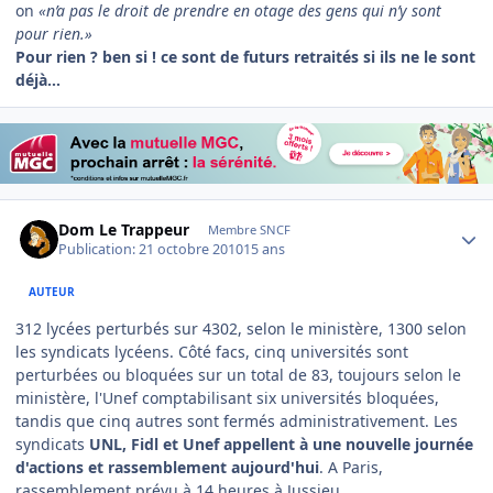
on
«n’a pas le droit de prendre en otage des gens qui n’y sont
pour rien.»
Pour rien ? ben si ! ce sont de futurs retraités si ils ne le sont
déjà...
Author stats
Dom Le Trappeur
Membre SNCF
Publication:
21 octobre 2010
15 ans
AUTEUR
312 lycées perturbés sur 4302, selon le ministère, 1300 selon
les syndicats lycéens. Côté facs, cinq universités sont
perturbées ou bloquées sur un total de 83, toujours selon le
ministère, l'Unef comptabilisant six universités bloquées,
tandis que cinq autres sont fermés administrativement. Les
syndicats
UNL, Fidl et Unef appellent à une nouvelle journée
d'actions et rassemblement aujourd'hui
. A Paris,
rassemblement prévu à 14 heures à Jussieu.