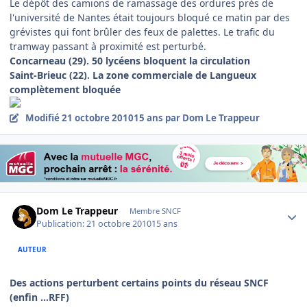
L
e dépôt des camions de ramassage des ordures près de
l'université de Nantes était toujours bloqué ce matin par des
grévistes qui font brûler des feux de palettes. Le trafic du
tramway passant à proximité est perturbé.
Concarneau (29).
50 lycéens bloquent la circulation
Saint-Brieuc (22).
La zone commerciale de Langueux
complètement bloquée
Modifié
21 octobre 2010
15 ans
par Dom Le Trappeur
Author stats
Dom Le Trappeur
Membre SNCF
Publication:
21 octobre 2010
15 ans
AUTEUR
Des actions perturbent certains points du réseau SNCF
(enfin ...RFF)