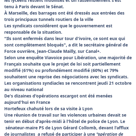
les lycéens restent mobilisés et un rassemblement s'est
tenu à Paris devant le Sénat.
À Marseille, des barrages ont été dressés aux entrées des
trois principaux tunnels routiers de la ville
Les syndicats considèrent que le gouvernement est
responsable de la situation.
"Ils sont enfermés dans leur tour d'ivoire, ce sont eux qui
sont complètement bloqués", a dit le secrétaire général de
Force ouvrière, Jean-Claude Mailly, sur Canal+.
Selon une enquête Viavoice pour Libération, une majorité de
Français souhaite que le projet de loi soit partiellement
modifié (61%) ou profondément modifié (60%) et 79%
souhaitent une reprise des négociations avec les syndicats.
Les organisations syndiacles se rencontrent jeudi 21 octobre
au niveau national
De's dizaines d'opérations escargot ont été menées
aujourd'hui en France
Hortefeux chahuté lors de sa visite à Lyon
Une
réunion de travail sur les violences urbaines devait se
tenir en début d'après-midi à l'hôtel de police de Lyon. Le
sénateur-maire PS de
Lyon Gérard
Collomb, devant l'afflux
de journalistes a refusé de participer à une
"opération de