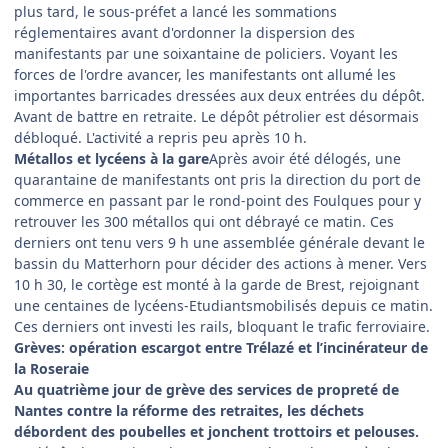
plus tard, le sous-préfet a lancé les sommations
réglementaires avant d'ordonner la dispersion des
manifestants par une soixantaine de policiers. Voyant les
forces de l'ordre avancer, les manifestants ont allumé les
importantes barricades dressées aux deux entrées du dépôt.
Avant de battre en retraite. Le dépôt pétrolier est désormais
débloqué. L'activité a repris peu après 10 h.
Métallos et lycéens à la gare
Après avoir été délogés, une
quarantaine de manifestants ont pris la direction du port de
commerce en passant par le rond-point des Foulques pour y
retrouver les 300 métallos qui ont débrayé ce matin. Ces
derniers ont tenu vers 9 h une assemblée générale devant le
bassin du Matterhorn pour décider des actions à mener. Vers
10 h 30, le cortège est monté à la garde de Brest, rejoignant
une centaines de lycéens-Etudiantsmobilisés
depuis ce matin.
Ces derniers ont investi les rails, bloquant le trafic ferroviaire.
Grèves: opération escargot entre Trélazé et l’incinérateur de
la Roseraie
Au quatrième jour de grève des services de propreté de
Nantes contre la réforme des retraites, les déchets
débordent des poubelles et jonchent trottoirs et pelouses.