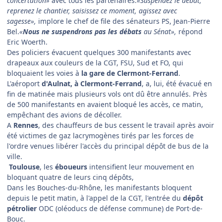
concertation»
avec tous les partenaires.
«Suspendez le débat,
reprenez le chantier, saisissez ce moment, agissez avec
sagesse»,
implore le chef de file des sénateurs PS, Jean-Pierre
Bel.
«
Nous ne suspendrons pas les débats
au Sénat»,
répond
Eric Woerth.
Des policiers évacuent quelques 300 manifestants avec
drapeaux aux couleurs de la CGT, FSU, Sud et FO, qui
bloquaient les voies à
la gare de Clermont-Ferrand
.
L'aéroport
d'Aulnat, à Clermont-Ferrand
, a, lui, été évacué en
fin de matinée mais plusieurs vols ont dû être annulés. Près
de 500 manifestants en avaient bloqué les accès, ce matin,
empêchant des avions de décoller.
A
Rennes
, des chauffeurs de bus cessent le travail après avoir
été victimes de gaz lacrymogènes tirés par les forces de
l'ordre venues libérer l'accès du principal dépôt de bus de la
ville.
Toulouse
, les
éboueurs
intensifient leur mouvement en
bloquant quatre de leurs cinq dépôts,
Dans les Bouches-du-Rhône, les manifestants bloquent
depuis le petit matin, à l'appel de la CGT, l'entrée du
dépôt
pétrolier
ODC (oléoducs de défense commune) de Port-de-
Bouc.