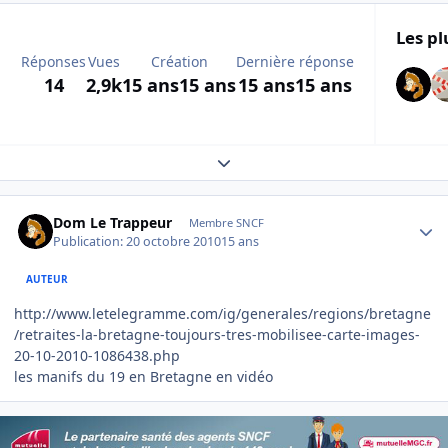
Les pl
Réponses
Vues
Création
Dernière réponse
14
2,9k
15 ans
15 ans
15 ans
15 ans
Expand topic overview
Author stats
Dom Le Trappeur
Membre SNCF
Publication:
20 octobre 2010
15 ans
AUTEUR
http://www.letelegramme.com/ig/generales/regions/bretagne
/retraites-la-bretagne-toujours-tres-mobilisee-carte-images-
20-10-2010-1086438.php
les manifs du 19 en Bretagne en vidéo