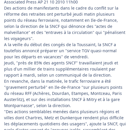
Associated Press AP 21 10 2010 11h00
Des actions de manifestants dans le cadre du conflit sur la
réforme des retraites ont perturbé jeudi matin plusieurs
points du réseau ferroviaire, notamment en Ile-de-France,
selon la direction de la SNCF qui dénonce des "actes de
malveillance" et des "entraves à la circulation" qui "pénalisent
les voyageurs".
A la veille du début des congés de la Toussaint, la SNCF a
toutefois annoncé préparer un "service TGV quasi-normal
pour les départs en vacances" de vendredi.
Jeudi, "près de 85% des agents SNCF" travaillaient jeudi et
plus d'un millier de trains supplémentaires roulaient par
rapport à mardi, selon un communiqué de la direction.
En revanche, dans la matinée, le trafic ferroviaire a été
"gravement perturbé" en Ile-de-France
"sur plusieurs points
du réseau RFF (Achères, Dourdan, Etampes, Montceau, Paris
Austerlitz), et sur des installations SNCF à Mitry et à la gare
Montparnasse"
,
selon la direction
.
"Des actions semblables menées dans plusieurs régions et
villes dont Chartres, Metz et Dunkerque rendent plus difficile
les déplacements quotidiens des usagers", ajoute la SNCF, qui
parle d'actes venant de "groupes isolés, rassemblant des