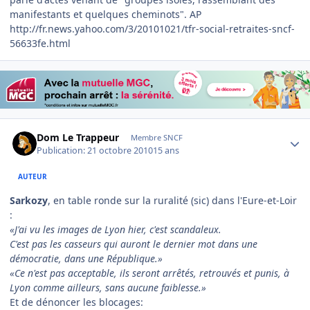
manifestants et quelques cheminots". AP
http://fr.news.yahoo.com/3/20101021/tfr-social-retraites-sncf-
56633fe.html
Author stats
Dom Le Trappeur
Membre SNCF
Publication:
21 octobre 2010
15 ans
AUTEUR
Sarkozy
, en table ronde sur la ruralité (sic) dans l'Eure-et-Loir
:
«J'ai vu les images de Lyon hier, c'est scandaleux.
C'est pas les casseurs qui auront le dernier mot dans une
démocratie, dans une République.»
«Ce n'est pas acceptable, ils seront arrêtés, retrouvés et punis, à
Lyon comme ailleurs, sans aucune faiblesse.»
Et de dénoncer les blocages: