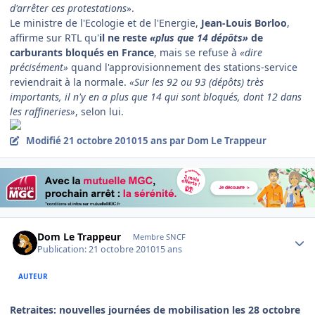
d'arrêter ces protestations»
.
Le ministre de l'Ecologie et de l'Energie,
Jean-Louis Borloo
,
affirme sur RTL qu'
il ne reste
«plus que 14 dépôts»
de
carburants bloqués en France
, mais se refuse à
«dire
précisément»
quand l'approvisionnement des stations-service
reviendrait à la normale.
«Sur les 92 ou 93 (dépôts) très
importants, il n'y en a plus que 14 qui sont bloqués, dont 12 dans
les raffineries»
, selon lui.
Modifié
21 octobre 2010
15 ans
par Dom Le Trappeur
Author stats
Dom Le Trappeur
Membre SNCF
Publication:
21 octobre 2010
15 ans
AUTEUR
Retraites: nouvelles journées de mobilisation les 28 octobre