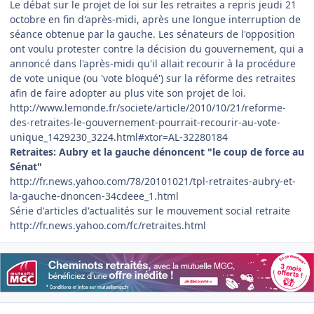
Le débat sur le projet de loi sur les retraites a repris jeudi 21
octobre en fin d'après-midi, après une longue interruption de
séance obtenue par la gauche. Les sénateurs de l'opposition
ont voulu protester contre la décision du gouvernement, qui a
annoncé dans l'après-midi qu'il allait recourir à la procédure
de vote unique (ou 'vote bloqué') sur la réforme des retraites
afin de faire adopter au plus vite son projet de loi.
http://www.lemonde.fr/societe/article/2010/10/21/reforme-
des-retraites-le-gouvernement-pourrait-recourir-au-vote-
unique_1429230_3224.html#xtor=AL-32280184
Retraites: Aubry et la gauche dénoncent "le coup de force au
Sénat"
http://fr.news.yahoo.com/78/20101021/tpl-retraites-aubry-et-
la-gauche-dnoncen-34cdeee_1.html
Série d'articles d'actualités sur le mouvement social retraite
http://fr.news.yahoo.com/fc/retraites.html
Author stats