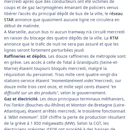
mercredi après que des conducteurs ont été victimes de
coups et de gaz lacrymogènes émanant de policiers venus
libérer l'accès du principal dépôt de bus de la ville, le
réseau
STAR
annonce que quasiment aucune ligne ne circulera en
début de matinée.
A Marseille, aucun bus ni aucun tramway n'a circulé mercredi
en raison du blocage des quatre dépôts de la ville. La
RTM
annonce que le trafic de nuit ne sera pas assuré et que les
lignes seront fortement perturbées jeudi
Raffineries et dépôts.
Les douze raffineries de métropole sont
en grève. Les accès à celle de Total à Grandpuits (Seine-et-
Marne) étaient toujours bloqués mercredi, malgré la
réquisition du personnel. Trois mille cent quatre-vingt-dix
stations-service étaient
"momentanément vides"
mercredi, sur
douze mille trois cent onze, et mille sept cents étaient
"en
difficulté sur un des produits"
, selon le gouvernement.
Gaz et électricité.
Les deux principaux terminaux méthaniers,
Fos-Tonkin (Bouches-du-Rhône) et Montoir-de-Bretagne (Loire-
Atlantique), étaient arrêtés mercredi, le troisième fonctionnait
à
"débit minimum"
. EDF chiffre la perte de production résultant
de la grève à 1 850 mégawatts (MW). Selon la CGT, les
électriciens grévistes d'EDF ont procédé à des baisses de