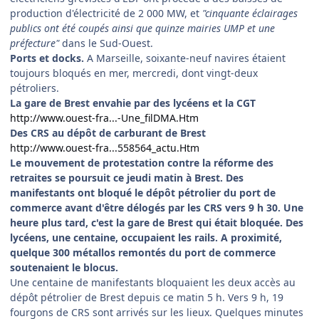
production d'électricité de 2 000 MW, et
"cinquante éclairages
publics ont été coupés ainsi que quinze mairies UMP et une
préfecture"
dans le Sud-Ouest.
Ports et docks.
A Marseille, soixante-neuf navires étaient
toujours bloqués en mer, mercredi, dont vingt-deux
pétroliers.
La gare de Brest envahie par des lycéens et la CGT
http://www.ouest-fra...-Une_filDMA.Htm
Des CRS au dépôt de carburant de Brest
http://www.ouest-fra...558564_actu.Htm
Le mouvement de protestation contre la réforme des
retraites se poursuit ce jeudi matin à Brest. Des
manifestants ont bloqué le dépôt pétrolier du port de
commerce avant d'être délogés par les CRS vers 9 h 30. Une
heure plus tard, c'est la gare de Brest qui était bloquée. Des
lycéens, une centaine, occupaient les rails. A proximité,
quelque 300 métallos remontés du port de commerce
soutenaient le blocus.
Une centaine de manifestants bloquaient les deux accès au
dépôt pétrolier de Brest depuis ce matin 5 h. Vers 9 h, 19
fourgons de CRS sont arrivés sur les lieux. Quelques minutes