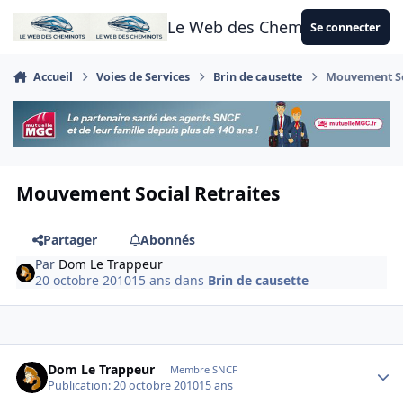
Aller au contenu
Le Web des Cheminots
Se connecter
Accueil
Voies de Services
Brin de causette
Mouvement So
Mouvement Social Retraites
Partager
Abonnés
Par
Dom Le Trappeur
20 octobre 2010
15 ans
dans
Brin de causette
Author stats
Dom Le Trappeur
Membre SNCF
Publication:
20 octobre 2010
15 ans