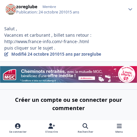
Author stats
zoreglube
Membre
Publication:
24 octobre 2010
15 ans
Salut ,
Vacances et carburant , billet sans retour :
http://www.france-info.com/-france-.html
puis cliquer sur le sujet .
Modifié
24 octobre 2010
15 ans
par zoreglube
Créer un compte ou se connecter pour
commenter
Créer un nouveau compte
Se connecter
S’inscrire
Rechercher
Menu
Connectez-vous maintenant