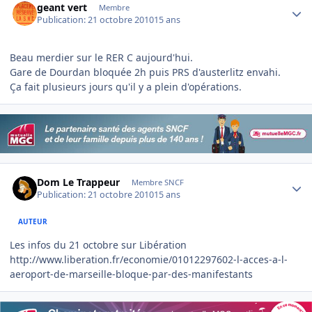
geant vert
Membre
Publication:
21 octobre 2010
15 ans
Beau merdier sur le RER C aujourd'hui.
Gare de Dourdan bloquée 2h puis PRS d'austerlitz envahi.
Ça fait plusieurs jours qu'il y a plein d'opérations.
Author stats
Dom Le Trappeur
Membre SNCF
Publication:
21 octobre 2010
15 ans
AUTEUR
Les infos du 21 octobre sur Libération
http://www.liberation.fr/economie/01012297602-l-acces-a-l-
aeroport-de-marseille-bloque-par-des-manifestants