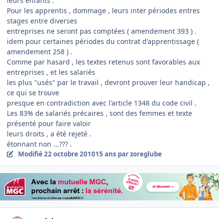
leurs enfants .
Pour les apprentis , dommage , leurs inter périodes entres
stages entre diverses
entreprises ne seront pas comptées ( amendement 393 ) .
idem pour certaines périodes du contrat d'apprentissage (
amendement 258 ) .
Comme par hasard , les textes retenus sont favorables aux
entreprises , et les salariés
les plus "usés" par le travail , devront prouver leur handicap ,
ce qui se trouve
presque en contradiction avec l'article 1348 du code civil .
Les 83% de salariés précaires , sont des femmes et texte
présenté pour faire valoir
leurs droits , a été rejeté .
étonnant non ...??? .
Modifié
22 octobre 2010
15 ans
par zoreglube
Author stats