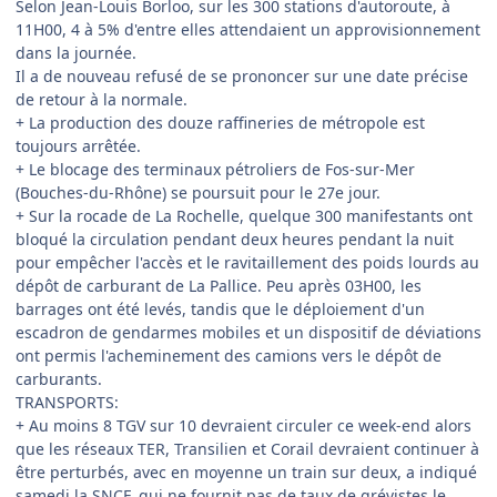
Selon Jean-Louis Borloo, sur les 300 stations d'autoroute, à
11H00, 4 à 5% d'entre elles attendaient un approvisionnement
dans la journée.
Il a de nouveau refusé de se prononcer sur une date précise
de retour à la normale.
+ La production des douze raffineries de métropole est
toujours arrêtée.
+ Le blocage des terminaux pétroliers de Fos-sur-Mer
(Bouches-du-Rhône) se poursuit pour le 27e jour.
+ Sur la rocade de La Rochelle, quelque 300 manifestants ont
bloqué la circulation pendant deux heures pendant la nuit
pour empêcher l'accès et le ravitaillement des poids lourds au
dépôt de carburant de La Pallice. Peu après 03H00, les
barrages ont été levés, tandis que le déploiement d'un
escadron de gendarmes mobiles et un dispositif de déviations
ont permis l'acheminement des camions vers le dépôt de
carburants.
TRANSPORTS:
+ Au moins 8 TGV sur 10 devraient circuler ce week-end alors
que les réseaux TER, Transilien et Corail devraient continuer à
être perturbés, avec en moyenne un train sur deux, a indiqué
samedi la SNCF, qui ne fournit pas de taux de grévistes le