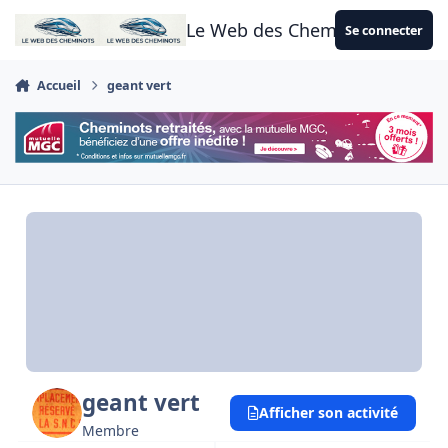
Aller au contenu
Le Web des Cheminots
Se connecter
Accueil
geant vert
geant vert
Afficher son activité
Membre