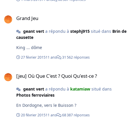
Grand Jeu
Grand Jeu
geant vert
a répondu à
stephj915
situé dans
Brin de
causette
King ... dôme
27 février 2015
11 ans
31 562 réponses
[jeu] Où Que C'est ? Quoi Qu'est-ce ?
[jeu] Où Que C'est ? Quoi Qu'est-ce ?
geant vert
a répondu à
katamiaw
situé dans
Photos ferroviaires
En Dordogne, vers le Buisson ?
20 février 2015
11 ans
68 387 réponses
Les photos de trains du jour