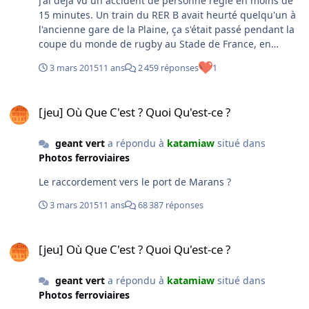
J'ai déjà vu un accident de personne réglé en moins de
15 minutes. Un train du RER B avait heurté quelqu'un à
l'ancienne gare de la Plaine, ça s'était passé pendant la
coupe du monde de rugby au Stade de France, en
pleine sortie du match Angleterre - Écosse (ou Irlande,
3 mars 2015
11 ans
2 459 réponses
1
je ne sais plus). Quand ils veulent, ils peuvent
[jeu] Où Que C'est ? Quoi Qu'est-ce ?
[jeu] Où Que C'est ? Quoi Qu'est-ce ?
geant vert
a répondu à
katamiaw
situé dans
Photos ferroviaires
Le raccordement vers le port de Marans ?
3 mars 2015
11 ans
68 387 réponses
[jeu] Où Que C'est ? Quoi Qu'est-ce ?
[jeu] Où Que C'est ? Quoi Qu'est-ce ?
geant vert
a répondu à
katamiaw
situé dans
Photos ferroviaires