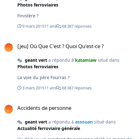
Photos ferroviaires
Finistère ?
9 mars 2015
11 ans
68 387 réponses
[jeu] Où Que C'est ? Quoi Qu'est-ce ?
[jeu] Où Que C'est ? Quoi Qu'est-ce ?
geant vert
a répondu à
katamiaw
situé dans
Photos ferroviaires
La voie du père Fourras ?
3 mars 2015
11 ans
68 387 réponses
Accidents de personne
Accidents de personne
geant vert
a répondu à
assouan
situé dans
Actualité ferroviaire générale