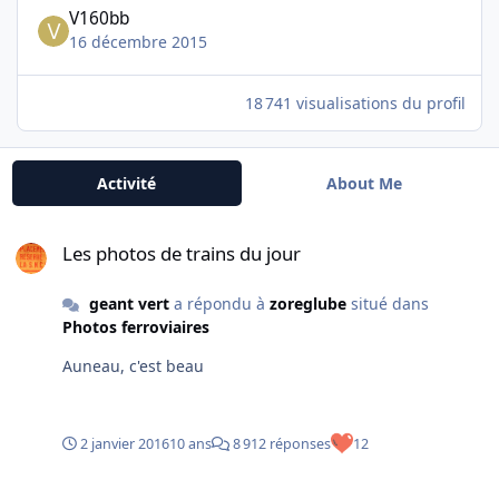
V160bb
16 décembre 2015
18 741 visualisations du profil
Activité
About Me
Les photos de trains du jour
Les photos de trains du jour
geant vert
a répondu à
zoreglube
situé dans
Photos ferroviaires
Auneau, c'est beau
2 janvier 2016
10 ans
8 912 réponses
12
[jeu] Où Que C'est ? Quoi Qu'est-ce ?