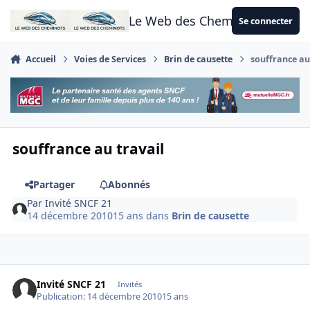
Aller au contenu
Le Web des Cheminots
Se connecter
Accueil
Voies de Services
Brin de causette
souffrance au
souffrance au travail
Partager
Abonnés
Par
Invité SNCF 21
14 décembre 2010
15 ans
dans
Brin de causette
Invité SNCF 21
Invités
Publication:
14 décembre 2010
15 ans