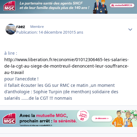
Author stats
raez
Membre
Publication:
14 décembre 2010
15 ans
à lire :
http://www.liberation.fr/economie/01012306465-les-salaries-
de-la-cgt-au-siege-de-montreuil-denoncent-leur-souffrance-
au-travail
pour l'anecdote !
il fallait écouter les GG sur RMC ce matin ,un moment
d'anthologie : Sophie Turpin (de menthon) solidaire des
salariés ......de la CGT !!! nonmais