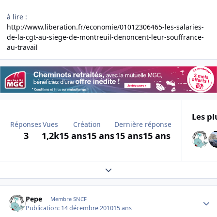
à lire :
http://www.liberation.fr/economie/01012306465-les-salaries-
de-la-cgt-au-siege-de-montreuil-denoncent-leur-souffrance-
au-travail
Les pl
Réponses
Vues
Création
Dernière réponse
3
1,2k
15 ans
15 ans
15 ans
15 ans
Expand topic overview
Author stats
Pepe
Membre SNCF
Publication:
14 décembre 2010
15 ans