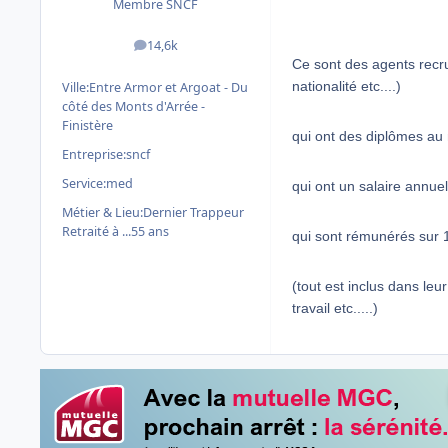
Membre SNCF
14,6k
messages
Ce sont des agents recr
nationalité etc....)
Ville:
Entre Armor et Argoat - Du
côté des Monts d'Arrée -
Finistère
qui ont des diplômes a
Entreprise:
sncf
Service:
med
qui ont un salaire annue
Métier & Lieu:
Dernier Trappeur
Retraité à ...55 ans
qui sont rémunérés sur 
(tout est inclus dans leu
travail etc.....)