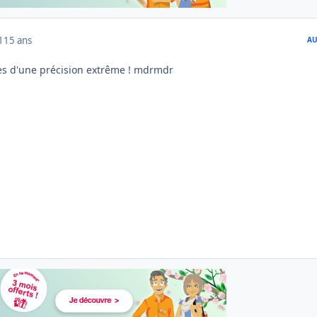
1
15 ans
AU
es d'une précision extrême ! mdrmdr