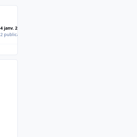
4 janv. 2011
21 févr. 2018
s
2 publications
1 publication