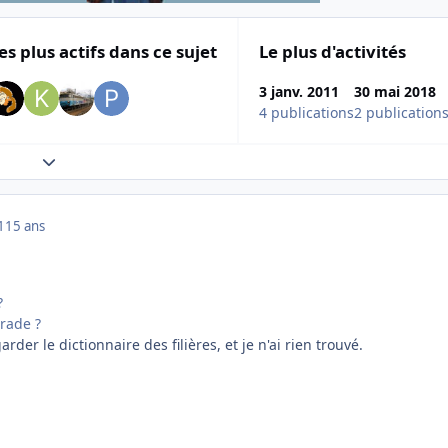
es plus actifs dans ce sujet
Le plus d'activités
3 janv. 2011
30 mai 2018
4 publications
2 publication
Expand topic overview
1
15 ans
?
rade ?
arder le dictionnaire des filières, et je n'ai rien trouvé.