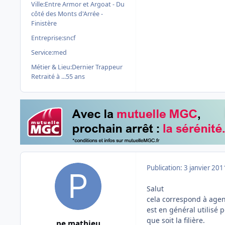
Ville:
Entre Armor et Argoat - Du
côté des Monts d'Arrée -
Finistère
Entreprise:
sncf
Service:
med
Métier & Lieu:
Dernier Trappeur
Retraité à ...55 ans
Publication:
3 janvier 201
Salut
cela correspond à agent
est en général utilisé 
que soit la filière.
pe.mathieu