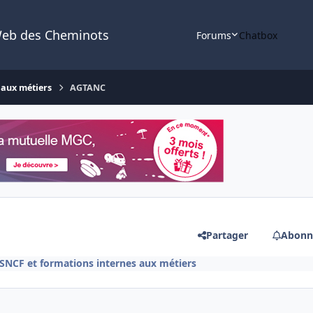
Web des Cheminots
Forums
Chatbox
 aux métiers
AGTANC
Partager
Abonn
SNCF et formations internes aux métiers