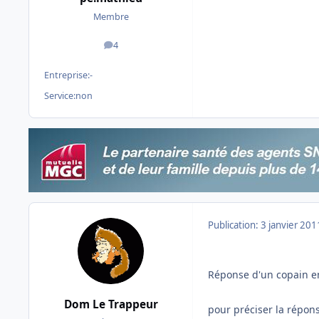
Membre
4
messages
Entreprise:
-
Service:
non
Publication:
3 janvier 201
Réponse d'un copain en 
Dom Le Trappeur
pour préciser la répons