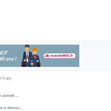
1
15 ans
activité ...
e ci-dessus...