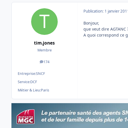
Publication:
1 janvier 201
Bonjour,
que veut dire AGTANC 
A quoi correspond ce g
tim.jones
Membre
174
messages
Entreprise:
SNCF
Service:
DCF
Métier & Lieu:
Paris