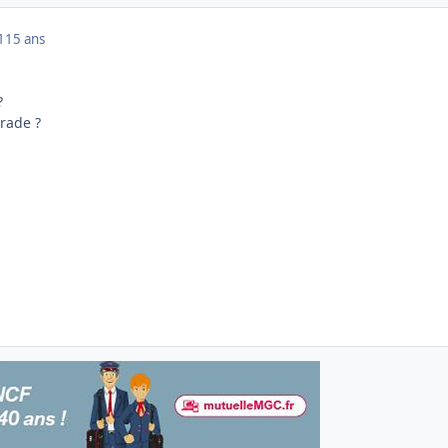
1
15 ans
?
rade ?