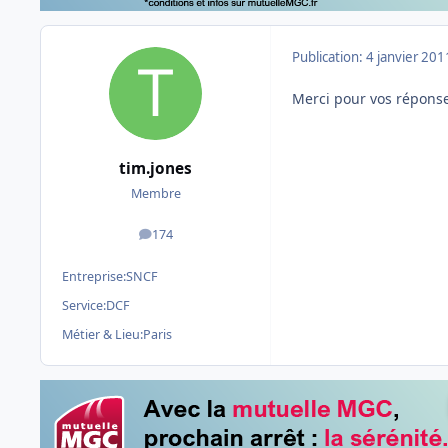
Publication:
4 janvier 201
Merci pour vos répons
tim.jones
Membre
174
messages
Entreprise:
SNCF
Service:
DCF
Métier & Lieu:
Paris