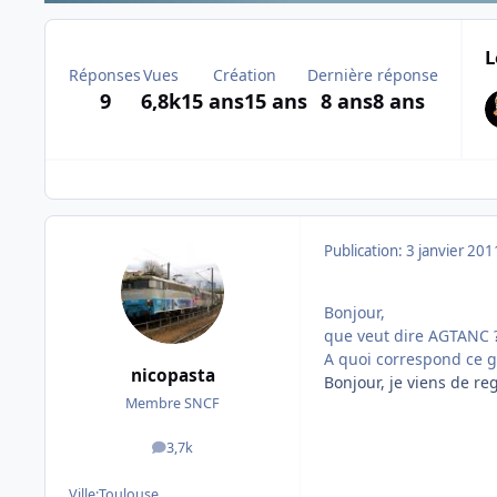
L
Réponses
Vues
Création
Dernière réponse
9
6,8k
15 ans
15 ans
8 ans
8 ans
Publication:
3 janvier 201
Bonjour,
que veut dire AGTANC 
A quoi correspond ce g
nicopasta
Bonjour, je viens de reg
Membre SNCF
3,7k
messages
Ville:
Toulouse