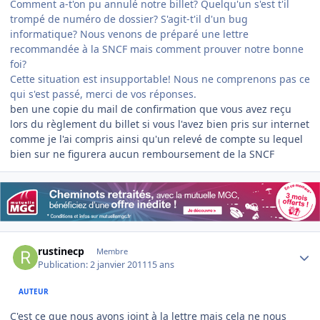
Comment a-t'on pu annulé notre billet? Quelqu'un s'est t'il
trompé de numéro de dossier? S'agit-t'il d'un bug
informatique? Nous venons de préparé une lettre
recommandée à la SNCF mais comment prouver notre bonne
foi?
Cette situation est insupportable! Nous ne comprenons pas ce
qui s'est passé, merci de vos réponses.
ben une copie du mail de confirmation que vous avez reçu
lors du règlement du billet si vous l'avez bien pris sur internet
comme je l'ai compris ainsi qu'un relevé de compte su lequel
bien sur ne figurera aucun remboursement de la SNCF
Author stats
rustinecp
Membre
Publication:
2 janvier 2011
15 ans
AUTEUR
C'est ce que nous avons joint à la lettre mais cela ne nous