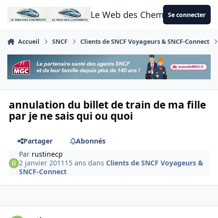
Aller au contenu
Le Web des Cheminots
Se connecter
Accueil
SNCF
Clients de SNCF Voyageurs & SNCF-Connect
annulation du billet de train de ma fille
par je ne sais qui ou quoi
Partager
Abonnés
Par
rustinecp
2 janvier 2011
15 ans
dans
Clients de SNCF Voyageurs &
SNCF-Connect
Author stats