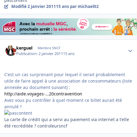
pascontent
Modifié
2 janvier 2011
15 ans
par michael02
Author stats
kerguel
Membre SNCF
Publication:
2 janvier 2011
15 ans
C'est un cas surprenant pour lequel il serait probablement
utile de faire appel à une association de consommateurs (liste
annexée au document suivant) :
http://aide.voyages-...20contravention
Avez vous pu contrôler à quel moment ce billet aurait été
annulé ?
La carte de crédit qui a servi au paiement via internet a t'elle
été recréditée ? controleursncf