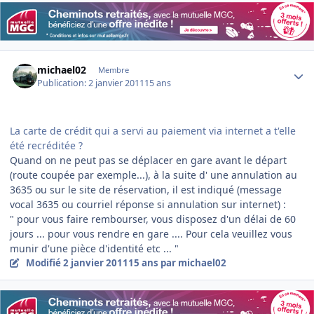
Author stats
michael02
Membre
Publication:
2 janvier 2011
15 ans
La carte de crédit qui a servi au paiement via internet a t'elle
été recréditée ?
Quand on ne peut pas se déplacer en gare avant le départ
(route coupée par exemple...), à la suite d' une annulation au
3635 ou sur le site de réservation, il est indiqué (message
vocal 3635 ou courriel réponse si annulation sur internet) :
" pour vous faire rembourser, vous disposez d'un délai de 60
jours ... pour vous rendre en gare .... Pour cela veuillez vous
munir d'une pièce d'identité etc ... "
Modifié
2 janvier 2011
15 ans
par michael02