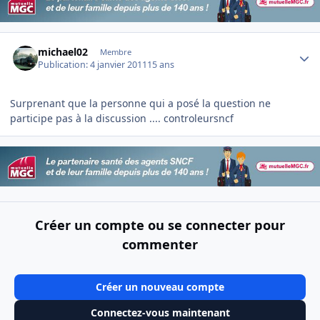
Author stats
michael02
Membre
Publication:
4 janvier 2011
15 ans
Surprenant que la personne qui a posé la question ne
participe pas à la discussion .... controleursncf
Créer un compte ou se connecter pour
commenter
Créer un nouveau compte
Connectez-vous maintenant