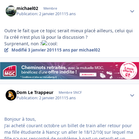
Author stats
michael02
Membre
Publication:
2 janvier 2011
15 ans
Outre le fait que ce topic serait mieux placé ailleurs, celui qui
l'a créé n'est plus là pour la discussion ?
Surprenant, non ?
Modifié
3 janvier 2011
15 ans
par michael02
Author stats
Dom Le Trappeur
Membre SNCF
Publication:
2 janvier 2011
15 ans
Bonjour à tous,
J'ai acheté courant octobre un billet de train aller retour pour
ma fille étudiante à Nancy: un aller le 18/12/10( sur lequel ma
fille n'a pas rencontré de problème à part un retard) et un