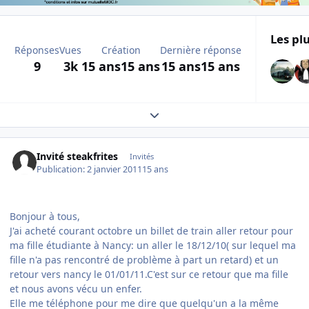
Les plu
Réponses
Vues
Création
Dernière réponse
9
3k
15 ans
15 ans
15 ans
15 ans
Expand topic overview
Invité steakfrites
Invités
Publication:
2 janvier 2011
15 ans
Bonjour à tous,
J'ai acheté courant octobre un billet de train aller retour pour
ma fille étudiante à Nancy: un aller le 18/12/10( sur lequel ma
fille n'a pas rencontré de problème à part un retard) et un
retour vers nancy le 01/01/11.C'est sur ce retour que ma fille
et nous avons vécu un enfer.
Elle me téléphone pour me dire que quelqu'un a la même