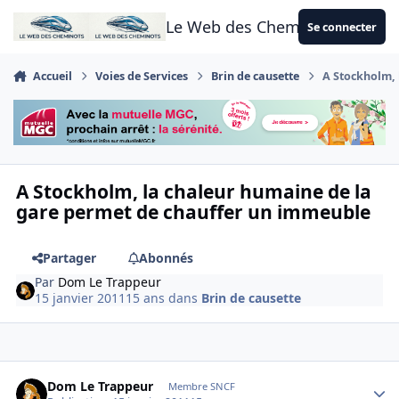
Aller au contenu
Le Web des Cheminots
Se connecter
Accueil
Voies de Services
Brin de causette
A Stockholm, 
A Stockholm, la chaleur humaine de la
gare permet de chauffer un immeuble
Partager
Abonnés
Par
Dom Le Trappeur
15 janvier 2011
15 ans
dans
Brin de causette
Author stats
Dom Le Trappeur
Membre SNCF