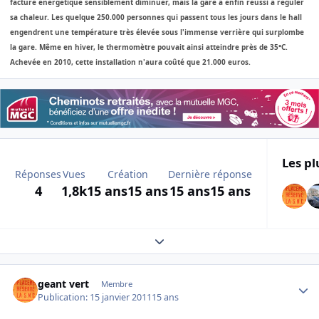
facture énergétique sensiblement diminuer, mais la gare a enfin réussi à réguler
sa chaleur. Les quelque 250.000 personnes qui passent tous les jours dans le hall
engendrent une température très élevée sous l'immense verrière qui surplombe
la gare. Même en hiver, le thermomètre pouvait ainsi atteindre près de 35°C.
Achevée en 2010, cette installation n'aura coûté que 21.000 euros.
Les pl
Réponses
Vues
Création
Dernière réponse
4
1,8k
15 ans
15 ans
15 ans
15 ans
Expand topic overview
Author stats
geant vert
Membre
Publication:
15 janvier 2011
15 ans