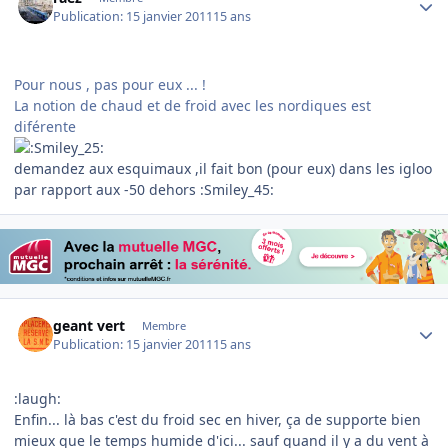
Publication:
15 janvier 2011
15 ans
Pour nous , pas pour eux ... !
La notion de chaud et de froid avec les nordiques est
diférente
demandez aux esquimaux ,il fait bon (pour eux) dans les igloo
par rapport aux -50 dehors :Smiley_45:
Author stats
geant vert
Membre
Publication:
15 janvier 2011
15 ans
:laugh:
Enfin... là bas c'est du froid sec en hiver, ça de supporte bien
mieux que le temps humide d'ici... sauf quand il y a du vent à