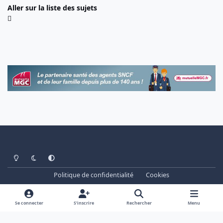
Aller sur la liste des sujets
Light Mode
Dark Mode
System Preference
Politique de confidentialité
Cookies
www.cheminots.net - Forum Libre depuis 2003
Powered by
Invision Community
Se connecter
S’inscrire
Rechercher
Menu