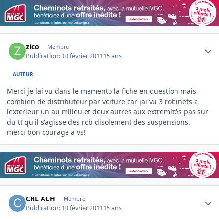
Author stats
zico
Membre
Publication:
10 février 2011
15 ans
AUTEUR
Merci je lai vu dans le memento la fiche en question mais
combien de distributeur par voiture car jai vu 3 robinets a
lexterieur un au milieu et deux autres aux extremités pas sur
du tt qu'il s'agisse des rob disolement des suspensions.
merci bon courage a vs!
Author stats
CRL ACH
Membre
Publication:
10 février 2011
15 ans