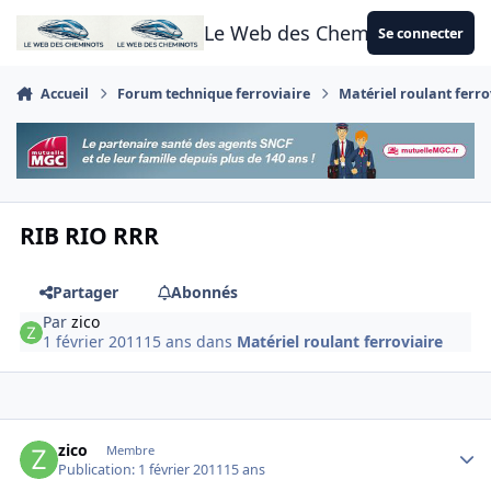
Aller au contenu
Le Web des Cheminots
Se connecter
Accueil
Forum technique ferroviaire
Matériel roulant ferro
RIB RIO RRR
Partager
Abonnés
Par
zico
1 février 2011
15 ans
dans
Matériel roulant ferroviaire
Author stats
zico
Membre
Publication:
1 février 2011
15 ans