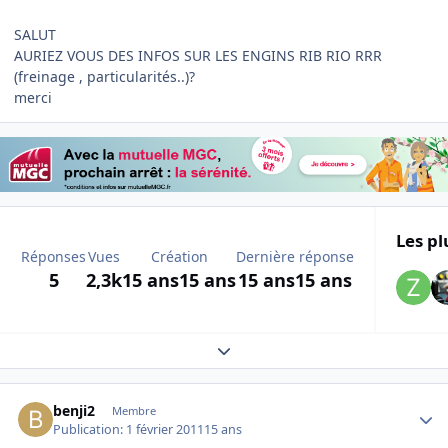
SALUT
AURIEZ VOUS DES INFOS SUR LES ENGINS RIB RIO RRR
(freinage , particularités..)?
merci
Les pl
Réponses
Vues
Création
Dernière réponse
5
2,3k
15 ans
15 ans
15 ans
15 ans
Expand topic overview
Author stats
benji2
Membre
Publication:
1 février 2011
15 ans