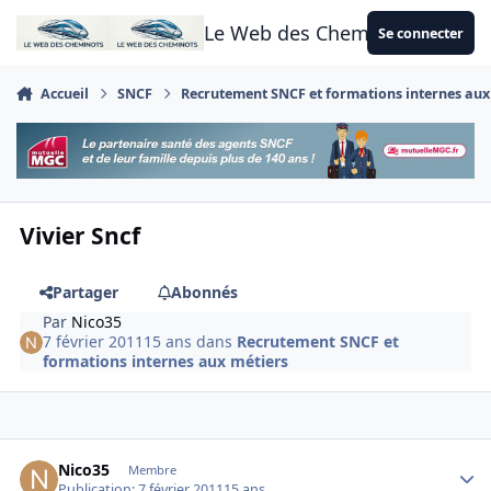
Aller au contenu
Le Web des Cheminots
Se connecter
Accueil
SNCF
Recrutement SNCF et formations internes aux
Vivier Sncf
Partager
Abonnés
Par
Nico35
7 février 2011
15 ans
dans
Recrutement SNCF et
formations internes aux métiers
Author stats
Nico35
Membre
Publication:
7 février 2011
15 ans