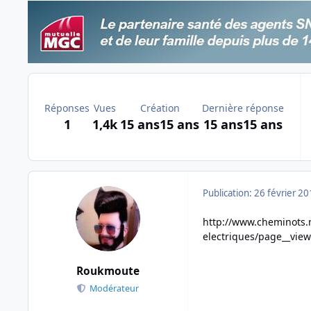
Réponses
Vues
Création
Dernière réponse
1
1,4k
15 ans
15 ans
15 ans
15 ans
Publication:
26 février 2
http://www.cheminots.n
electriques/page__view
Roukmoute
Modérateur