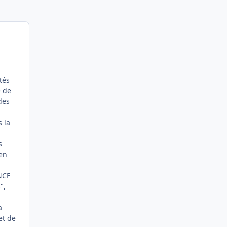
tés
e de
des
s la
s
 en
NCF
",
a
et de