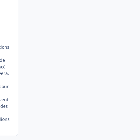
n
tions
 de
ncé
vera.
 pour
vent
 des
lions