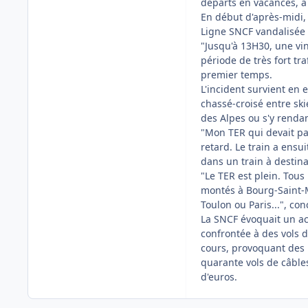
départs en vacances, a 
En début d'après-midi, 
Ligne SNCF vandalisée 
"Jusqu'à 13H30, une vin
période de très fort tr
premier temps.
L'incident survient en
chassé-croisé entre ski
des Alpes ou s'y rendan
"Mon TER qui devait pa
retard. Le train a ensu
dans un train à destina
"Le TER est plein. Tous
montés à Bourg-Saint-M
Toulon ou Paris...", con
La SNCF évoquait un ac
confrontée à des vols d
cours, provoquant des 
quarante vols de câbles
d'euros.