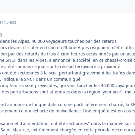
011
15 ans
00
dans les Alpes, 40.000 voyageurs touchés par des retards
rs devant circuler en train en Rhône-Alpes risquaient d'être affec
edi par des retards de trois à cinq heures occasionnés par un act
ne SNCF dans les Alpes, a annoncé la société, en ce chassé-croisé 
e a été commis ce jour sur le réseau ferroviaire à proximité
s ont été sectionnés à la scie, perturbant gravement les trafics dan
e", indique la SNCF dans un communiqué.
 cinq heures sont prévisibles, qui vont toucher les 40.000 voyageur
et des perturbations sont attendues dans la région lyonnaise", met
-end annoncé de longue date comme particulièrement chargé, la S
rtement ce nouvel acte de malveillance. Une enquête est en cours
lisation et d'alimentation, ont été sectionnés" dans la matinée sur l
Saint-Maurice, extrêmement chargée en cette période de retours 