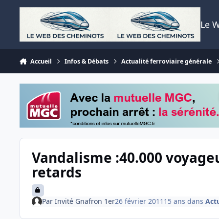
Aller au contenu
Le 
Accueil
Infos & Débats
Actualité ferroviaire générale
Vandalisme :40.000 voyageu
retards
Par
Invité Gnafron 1er
26 février 2011
15 ans
dans
Actu