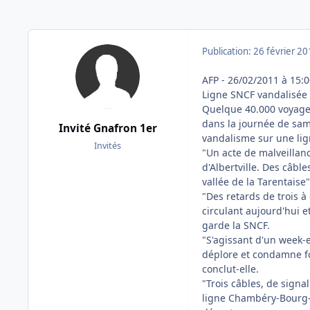
Publication:
26 février 2
AFP - 26/02/2011 à 15:
Ligne SNCF vandalisée 
Quelque 40.000 voyageu
dans la journée de sam
Invité Gnafron 1er
vandalisme sur une lig
Invités
"Un acte de malveillanc
d'Albertville. Des câble
vallée de la Tarentais
"Des retards de trois à
circulant aujourd'hui 
garde la SNCF.
"S'agissant d'un week
déplore et condamne fo
conclut-elle.
"Trois câbles, de signa
ligne Chambéry-Bourg-