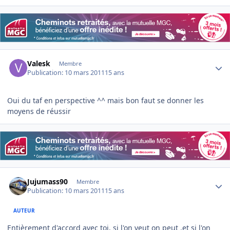
Author stats
Valesk
Membre
Publication:
10 mars 2011
15 ans
Oui du taf en perspective ^^ mais bon faut se donner les
moyens de réussir
Author stats
Jujumass90
Membre
Publication:
10 mars 2011
15 ans
AUTEUR
Entièrement d'accord avec toi, si l'on veut on peut ,et si l'on