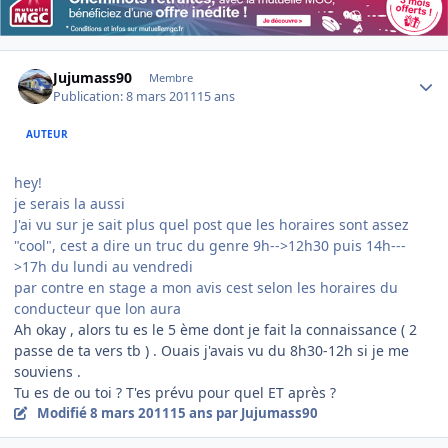
Author stats
Jujumass90
Membre
Publication:
8 mars 2011
15 ans
AUTEUR
hey!
je serais la aussi
J'ai vu sur je sait plus quel post que les horaires sont assez
"cool", cest a dire un truc du genre 9h-->12h30 puis 14h---
>17h du lundi au vendredi
par contre en stage a mon avis cest selon les horaires du
conducteur que lon aura
Ah okay , alors tu es le 5 ème dont je fait la connaissance ( 2
passe de ta vers tb ) . Ouais j'avais vu du 8h30-12h si je me
souviens .
Tu es de ou toi ? T'es prévu pour quel ET après ?
Modifié
8 mars 2011
15 ans
par Jujumass90