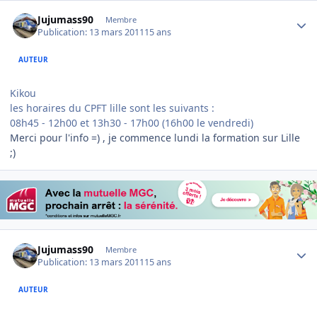
Author stats
Jujumass90
Membre
Publication:
13 mars 2011
15 ans
AUTEUR
Kikou
les horaires du CPFT lille sont les suivants :
08h45 - 12h00 et 13h30 - 17h00 (16h00 le vendredi)
Merci pour l'info =) , je commence lundi la formation sur Lille
;)
Author stats
Jujumass90
Membre
Publication:
13 mars 2011
15 ans
AUTEUR