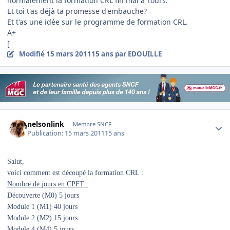
normalement la formation CRL fin mai a Tours.
Et toi t'as déjà ta promesse d'embauche?
Et t'as une idée sur le programme de formation CRL.
A+
[
Modifié
15 mars 2011
15 ans
par EDOUILLE
Author stats
nelsonlink
Membre SNCF
Publication:
15 mars 2011
15 ans
Salut,
voici comment est découpé la formation CRL :
Nombre de jours en CPFT
:
Découverte (M0) 5 jours
Module 1 (M1)
40 jours
Module 2 (M2)
15 jours.
Module 4 (M4)
5 jours