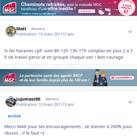
Author stats
Matt
Membre
Publication:
10 mars 2011
15 ans
Si les horaires cpfr sont 8h-12h 13h-17h comptez en plus 2 a 3
h de travail perso et en groupe chaque soir ! Bon courage
Author stats
Jujumass90
Membre
Publication:
10 mars 2011
15 ans
AUTEUR
Merci Matt pour tes encouragements , se donner à 200% pour
réussir , il le faut =)