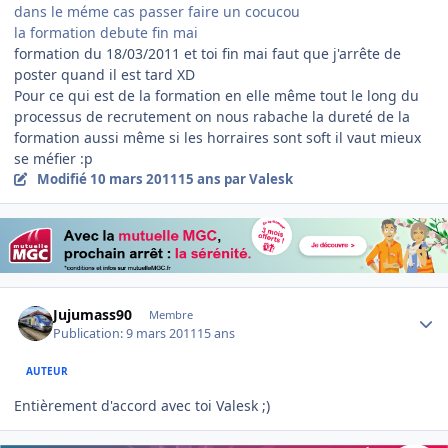
dans le méme cas passer faire un cocucou
la formation debute fin mai
formation du 18/03/2011 et toi fin mai faut que j'arrête de
poster quand il est tard XD
Pour ce qui est de la formation en elle même tout le long du
processus de recrutement on nous rabache la dureté de la
formation aussi même si les horraires sont soft il vaut mieux
se méfier :p
Modifié
10 mars 2011
15 ans
par Valesk
Author stats
Jujumass90
Membre
Publication:
9 mars 2011
15 ans
AUTEUR
Entièrement d'accord avec toi Valesk ;)