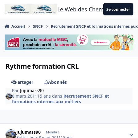
Aller au contenu
Le Web des Cheminots
Se connecter
Accueil
SNCF
Recrutement SNCF et formations internes aux
Rythme formation CRL
Partager
Abonnés
Par
Jujumass90
8 mars 2011
15 ans
dans
Recrutement SNCF et
formations internes aux métiers
Author stats
Jujumass90
Membre
Publication:
8 mars 2011
15 ans