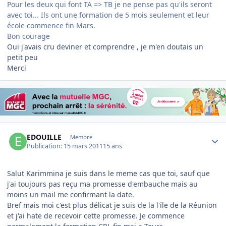
Pour les deux qui font TA => TB je ne pense pas qu'ils seront
avec toi... Ils ont une formation de 5 mois seulement et leur
école commence fin Mars.
Bon courage
Oui j'avais cru deviner et comprendre , je m'en doutais un
petit peu
Merci
Author stats
EDOUILLE
Membre
Publication:
15 mars 2011
15 ans
Salut Karimmina je suis dans le meme cas que toi, sauf que
j'ai toujours pas reçu ma promesse d'embauche mais au
moins un mail me confirmant la date.
Bref mais moi c'est plus délicat je suis de la l'ïle de la Réunion
et j'ai hate de recevoir cette promesse. Je commence