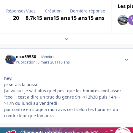
Les pl
Réponses
Vues
Création
Dernière réponse
20
8,7k
15 ans
15 ans
15 ans
15 ans
Expand topic overview
Author stats
nico59530
Membre
Publication:
8 mars 2011
15 ans
hey!
je serais la aussi
J'ai vu sur je sait plus quel post que les horaires sont assez
"cool", cest a dire un truc du genre 9h-->12h30 puis 14h---
>17h du lundi au vendredi
par contre en stage a mon avis cest selon les horaires du
conducteur que lon aura