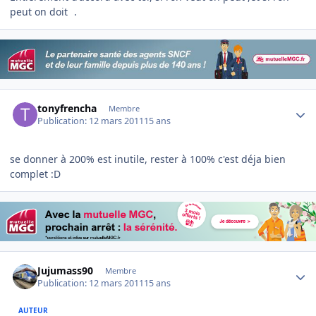
peut on doit
.
Author stats
tonyfrencha
Membre
Publication:
12 mars 2011
15 ans
se donner à 200% est inutile, rester à 100% c'est déja bien
complet :D
Author stats
Jujumass90
Membre
Publication:
12 mars 2011
15 ans
AUTEUR