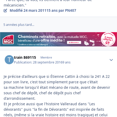
mécanicien."
Modifié
24 mars 2011
15 ans
par PN407
5 années plus tard...
Author stats
train 869115
Membre
Publication:
28 septembre 2016
9 ans
Je précise d'ailleurs que si Étienne Cattin à choisi la 241 A 22
pour son livre, c'est tout simplement parce que c'était
sa machine lorsqu'il était mécano de route, avant de devenir
sous chef de dépôt, chef de dépôt puis chef
d'arrondissement.
Et je précise aussi que l'histoire Valleraud dans "Les
dévorants" puis "la fin de Dévorants" est inspirée de faits
réels, (même si la vraie histoire est moins tragique) et celui