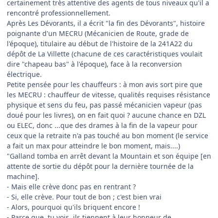
certainement très attentive des agents de tous niveaux qu'il a
rencontré professionnellement.
Après Les Dévorants, il a écrit "la fin des Dévorants", histoire
poignante d'un MECRU (Mécanicien de Route, grade de
l'époque), titulaire au début de l'histoire de la 241A22 du
dépôt de La Villette (chacune de ces caractéristiques voulait
dire "chapeau bas" à l'époque), face à la reconversion
électrique.
Petite pensée pour les chauffeurs : à mon avis sort pire que
les MECRU : chauffeur de vitesse, qualités requises résistance
physique et sens du feu, pas passé mécanicien vapeur (pas
doué pour les livres), on en fait quoi ? aucune chance en DZL
ou ELEC, donc ...que des drames à la fin de la vapeur pour
ceux que la retraite n'a pas touché au bon moment (le service
a fait un max pour atteindre le bon moment, mais....)
"Galland tomba en arrêt devant la Mountain et son équipe [en
attente de sortie du dépôt pour la dernière tournée de la
machine].
- Mais elle crève donc pas en rentrant ?
- Si, elle crève. Pour tout de bon ; c'est bien vrai
- Alors, pourquoi qu'ils briquent encore !
- Parce que, tu vois, ils tiennent à leur honneur de