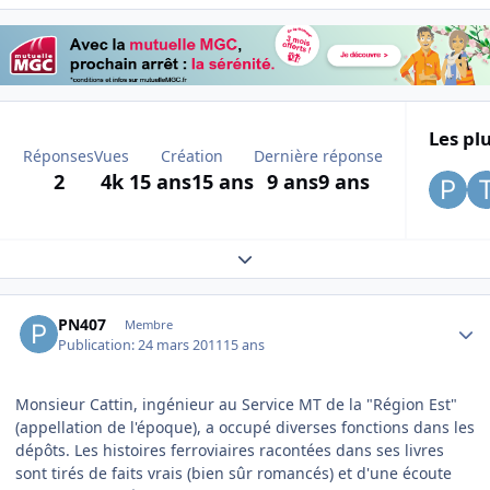
Les plu
Réponses
Vues
Création
Dernière réponse
2
4k
15 ans
15 ans
9 ans
9 ans
Expand topic overview
Author stats
PN407
Membre
Publication:
24 mars 2011
15 ans
Monsieur Cattin, ingénieur au Service MT de la "Région Est"
(appellation de l'époque), a occupé diverses fonctions dans les
dépôts. Les histoires ferroviaires racontées dans ses livres
sont tirés de faits vrais (bien sûr romancés) et d'une écoute