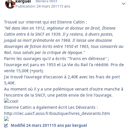
kerguel
Membre SNCF
Publication:
24 mars 2011
15 ans
Trouvé sur internet qui est Etienne Cattin :
"Né dans lAin en 1912, ingénieur et docteur en Droit, Étienne
Cattin entre à la SNCF en 1939. Il y restera, à divers postes,
jusquà sa mort prématurée en 1966. Il laisse une douzaine
douvrages de fiction écrits entre 1950 et 1965, tous consacrés au
Rail, tous salués par la critique de lépoque."
Parmi les ouvrages qu'il a écrits "Trains en détresse" ;
l'ouvrage est paru en 1953 et La Vie du Rail l'a réédité. Prix de
vente 15,00€ (+port).
J'ai trouvé l'ouvrage d'occasion à 2,40€ avec les frais de port
5,40€.
Au moment où il y a une polémique venant d'outre manche à
l'encontre de la SNCF, une petite envie de lire l'ouvrage.
Etienne Cattin a également écrit Les Dévorants :
http://clec.uaicf.asso.fr/boutique/livres_devorants.htm
Modifié
24 mars 2011
15 ans
par kerguel