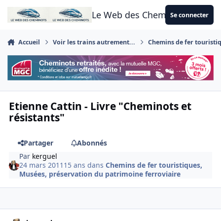
Aller au contenu
Le Web des Cheminots
Se connecter
Accueil
Voir les trains autrement...
Chemins de fer touristi
Etienne Cattin - Livre "Cheminots et
résistants"
Partager
Abonnés
Par
kerguel
24 mars 2011
15 ans
dans
Chemins de fer touristiques,
Musées, préservation du patrimoine ferroviaire
Author stats