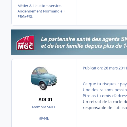
Métier & Lieu:
Hors service.
Anciennement Normandie +
PRG+PSL
Publication:
26 mars 201
Ce que tu risques : paye
Une des raisons possibl
être as tu omis d'adres
ADC01
Un retrait de la carte d
Membre SNCF
responsable de l'utilis
44k
messages