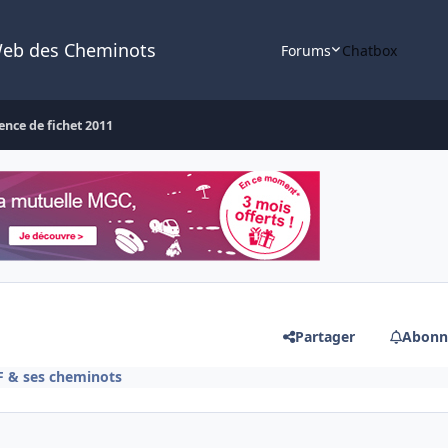
Web des Cheminots
Forums
Chatbox
ence de fichet 2011
Partager
Abonn
F & ses cheminots