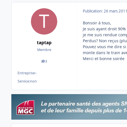
Publication:
26 mars 201
Bonsoir à tous,
Je suis ayant droit 90% 
je me suis rendue comp
Perdus? Non reçus (plu
taptap
Pouvez vous me dire si 
Membre
monte dans le train av
Merci et bonne soirée
3
messages
Entreprise:
-
Service:
non