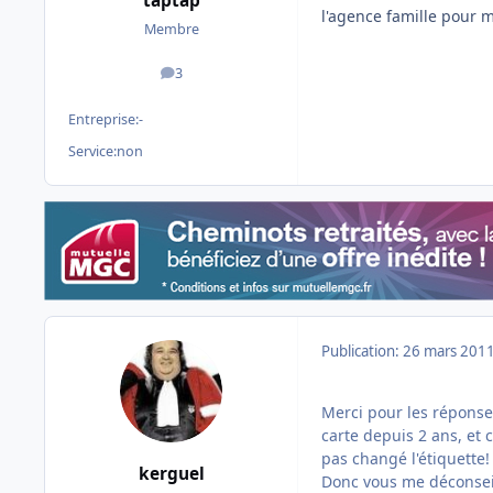
taptap
l'agence famille pour m
Membre
3
messages
Entreprise:
-
Service:
non
Publication:
26 mars 201
Merci pour les réponses
carte depuis 2 ans, et 
pas changé l'étiquette!
kerguel
Donc vous me déconseil