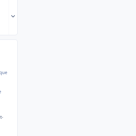
Expand topic overview
 que
e
t-