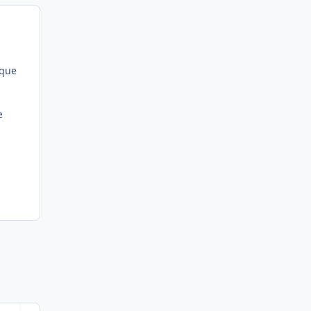
 que
e