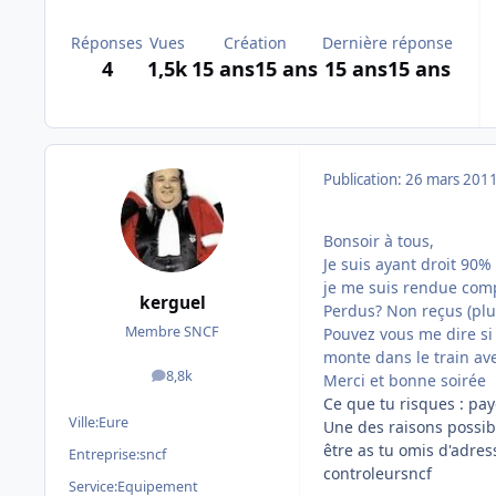
Réponses
Vues
Création
Dernière réponse
4
1,5k
15 ans
15 ans
15 ans
15 ans
Publication:
26 mars 201
Bonsoir à tous,
Je suis ayant droit 90% 
je me suis rendue comp
kerguel
Perdus? Non reçus (plu
Membre SNCF
Pouvez vous me dire si 
monte dans le train av
8,8k
Merci et bonne soirée
messages
Ce que tu risques : paye
Ville:
Eure
Une des raisons possibl
être as tu omis d'adress
Entreprise:
sncf
controleursncf
Service:
Equipement