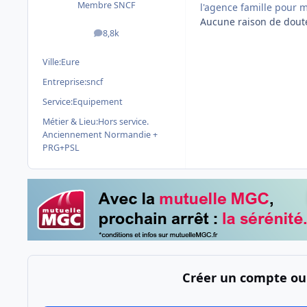
Membre SNCF
l'agence famille pour 
Aucune raison de douter
8,8k
messages
Ville:
Eure
Entreprise:
sncf
Service:
Equipement
Métier & Lieu:
Hors service.
Anciennement Normandie +
PRG+PSL
Créer un compte ou