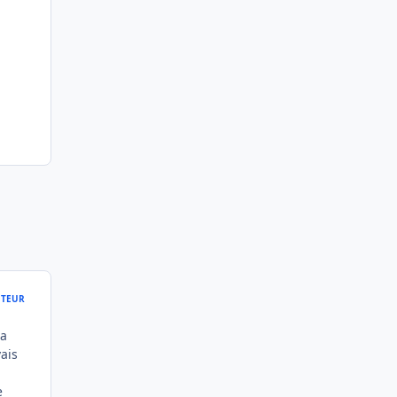
TEUR
ma
ais
e