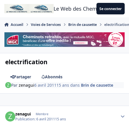
Aller au contenu
Le Web des Cheminots
Se connecter
Accueil
Voies de Services
Brin de causette
electrificatio
electrification
Partager
Abonnés
Par
zenagui
6 avril 2011
15 ans
dans
Brin de causette
Author stats
zenagui
Membre
Publication:
6 avril 2011
15 ans