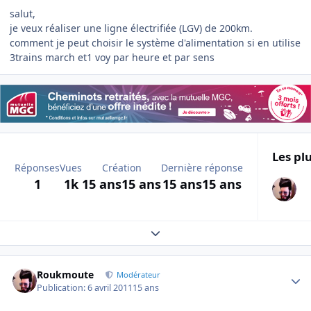
salut,
je veux réaliser une ligne électrifiée (LGV) de 200km.
comment je peut choisir le système d'alimentation si en utilise
3trains march et1 voy par heure et par sens
Les plu
Réponses
Vues
Création
Dernière réponse
1
1k
15 ans
15 ans
15 ans
15 ans
Expand topic overview
Author stats
Roukmoute
Modérateur
Publication:
6 avril 2011
15 ans