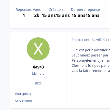
Réponses
Vues
Création
Dernière réponse
1
2k
15 ans
15 ans
15 ans
15 ans
Publication:
13 avril 2011
Si c' est pour postuler 
vaut mieux passer par l
Personnelement j ai fa
Clermont fd ( pas par c
Xav43
vais la faire remonter a 
Membre
20
messages
Entreprise:
-
Service:
non