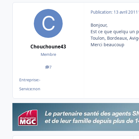
Publication:
13 avril 2011
Bonjour,
Est ce que quelqu un p
Toulon, Bordeaux, Avigo
Merci beaucoup
Chouchoune43
Membre
7
messages
Entreprise:
-
Service:
non