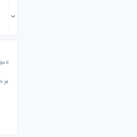
Expand topic overview
qu il
h: je