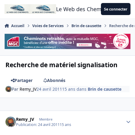
Aller au contenu
Le Web des Cheminots
Se connecter
Accueil
Voies de Services
Brin de causette
Recherche de 
Recherche de matériel signalisation
Partager
Abonnés
Par
Remy_JV
24 avril 2011
15 ans
dans
Brin de causette
Author stats
Remy_JV
Membre
Publication:
24 avril 2011
15 ans