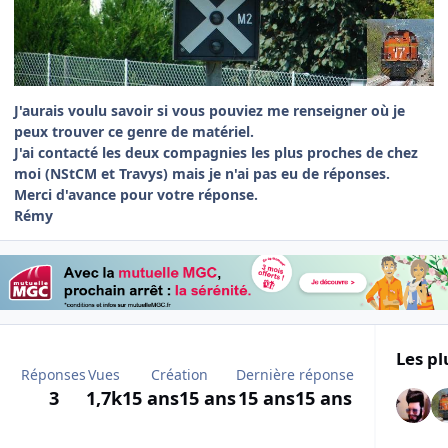
J'aurais voulu savoir si vous pouviez me renseigner où je
peux trouver ce genre de matériel.
J'ai contacté les deux compagnies les plus proches de chez
moi (NStCM et Travys) mais je n'ai pas eu de réponses.
Merci d'avance pour votre réponse.
Rémy
Les pl
Réponses
Vues
Création
Dernière réponse
3
1,7k
15 ans
15 ans
15 ans
15 ans