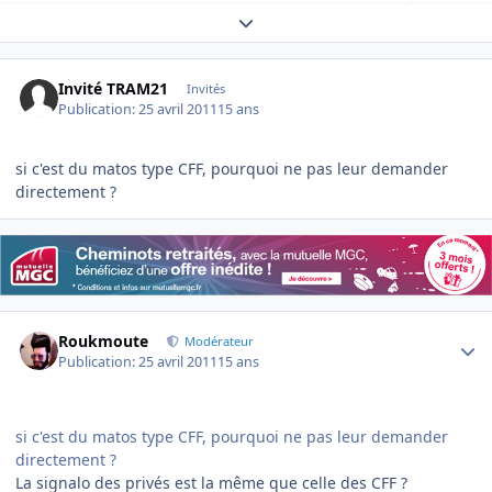
Expand topic overview
Invité TRAM21
Invités
Publication:
25 avril 2011
15 ans
si c'est du matos type CFF, pourquoi ne pas leur demander
directement ?
Author stats
Roukmoute
Modérateur
Publication:
25 avril 2011
15 ans
si c'est du matos type CFF, pourquoi ne pas leur demander
directement ?
La signalo des privés est la même que celle des CFF ?