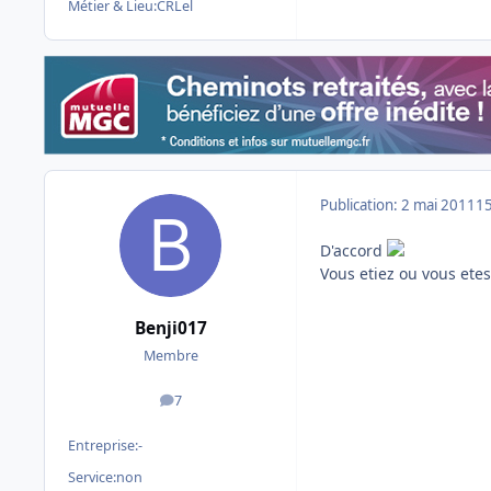
Métier & Lieu:
CRLel
Publication:
2 mai 2011
15
D'accord
Vous etiez ou vous etes
Benji017
Membre
7
messages
Entreprise:
-
Service:
non