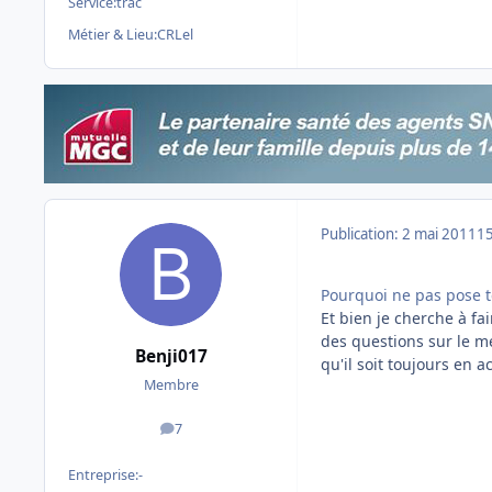
Service:
trac
Métier & Lieu:
CRLel
Publication:
2 mai 2011
15
Pourquoi ne pas pose 
Et bien je cherche à fai
des questions sur le me
Benji017
qu'il soit toujours en a
Membre
7
messages
Entreprise:
-