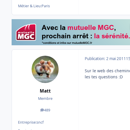
Métier & Lieu:
Paris
Publication:
2 mai 2011
15
Sur le web des cheminot
les tes questions :D
Matt
Membre
489
messages
Entreprise:
sncf