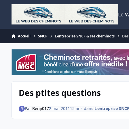
Aller au contenu
Le 
Accueil
SNCF
L'entreprise SNCF & ses cheminots
Des
Des ptites questions
Par
Benji017
2 mai 2011
15 ans
dans
L'entreprise SNC