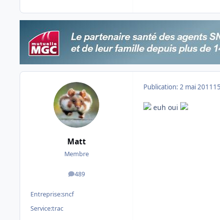
Publication:
2 mai 2011
15
euh oui
Matt
Membre
489
messages
Entreprise:
sncf
Service:
trac