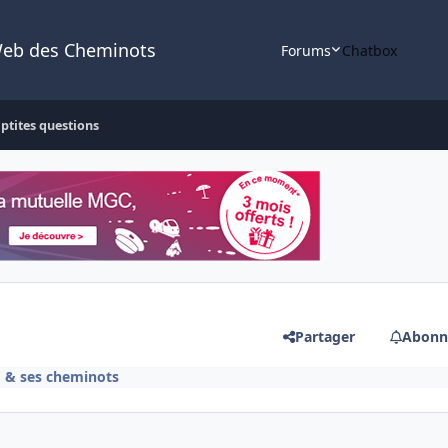
Web des Cheminots
Forums
Chatbox
 ptites questions
Partager
Abonn
F & ses cheminots