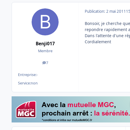
Publication:
2 mai 2011
15
Bonsoir, je cherche quel
repondre rapidement a
Dans l'attente d'une r
Cordialement
Benji017
Membre
7
messages
Entreprise:
-
Service:
non