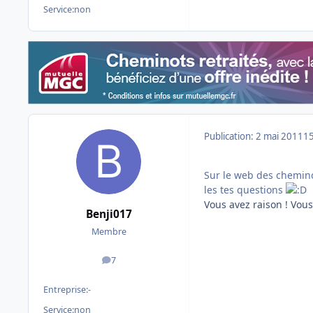
Service:
non
Publication:
2 mai 2011
15
Sur le web des cheminot
les tes questions
Vous avez raison ! Vous
Benji017
Membre
7
messages
Entreprise:
-
Service:
non