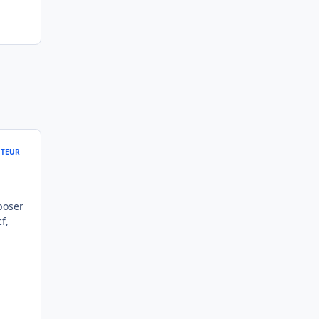
TEUR
 poser
f,