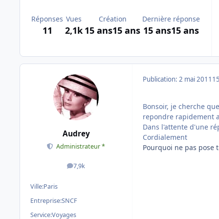
Réponses
Vues
Création
Dernière réponse
11
2,1k
15 ans
15 ans
15 ans
15 ans
Publication:
2 mai 2011
15
Bonsoir, je cherche quel
repondre rapidement a
Dans l'attente d'une r
Audrey
Cordialement
Administrateur *
Pourquoi ne pas pose 
7,9k
messages
Ville:
Paris
Entreprise:
SNCF
Service:
Voyages